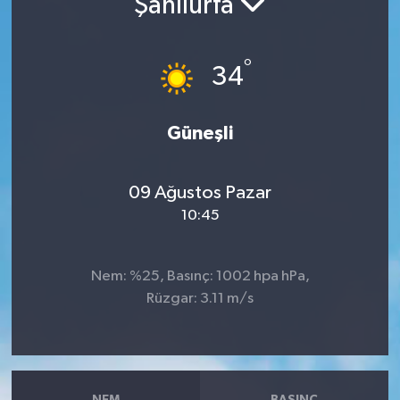
Şanlıurfa
RESMİ İLANLAR
°
34
Güneşli
09 Ağustos Pazar
10:45
Nem: %25, Basınç: 1002 hpa hPa,
Rüzgar: 3.11 m/s