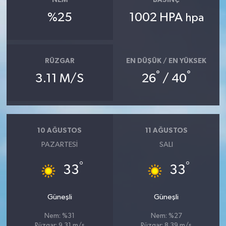
NEM
BASINÇ
%25
1002 HPA
hpa
RÜZGAR
EN DÜŞÜK / EN YÜKSEK
°
°
3.11 M/S
26
/ 40
10 AĞUSTOS
11 AĞUSTOS
PAZARTESI
SALI
°
°
33
33
Güneşli
Güneşli
Nem: %31
Nem: %27
Rüzgar: 9.31 m/s
Rüzgar: 8.39 m/s