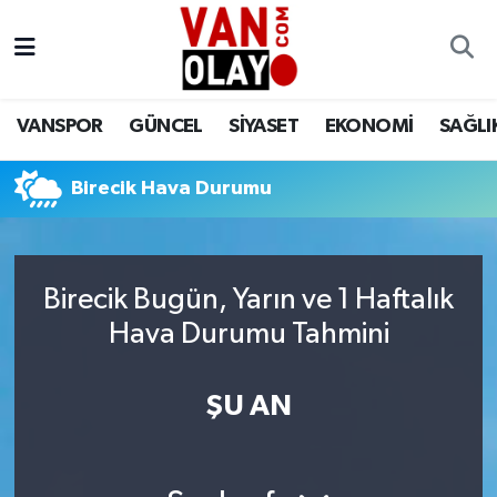
Vanspor
Van Nöbetçi Eczaneler
VANSPOR
GÜNCEL
SİYASET
EKONOMİ
SAĞLI
Güncel
Van Hava Durumu
Birecik Hava Durumu
Siyaset
Van Namaz Vakitleri
Ekonomi
Van Trafik Yoğunluk Haritası
Birecik Bugün, Yarın ve 1 Haftalık
Sağlık
Süper Lig Puan Durumu ve Fikstür
Hava Durumu Tahmini
Eğitim
Tüm Manşetler
ŞU AN
Bilim & Teknoloji
Son Dakika Haberleri
Dünya
Haber Arşivi