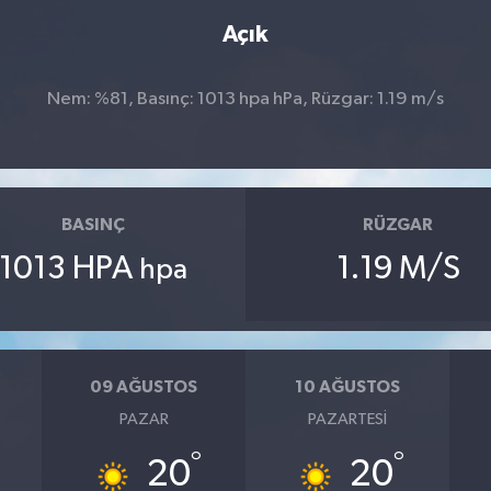
Açık
Nem: %81, Basınç: 1013 hpa hPa, Rüzgar: 1.19 m/s
BASINÇ
RÜZGAR
1013 HPA
1.19 M/S
hpa
09 AĞUSTOS
10 AĞUSTOS
PAZAR
PAZARTESI
°
°
20
20