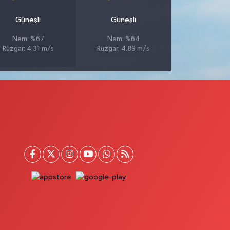
Güneşli
Güneşli
Nem: %67
Nem: %64
Rüzgar: 4.31 m/s
Rüzgar: 4.89 m/s