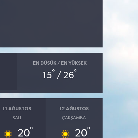
EN DÜŞÜK / EN YÜKSEK
°
°
15
/ 26
11 AĞUSTOS
12 AĞUSTOS
SALI
ÇARŞAMBA
°
°
20
20