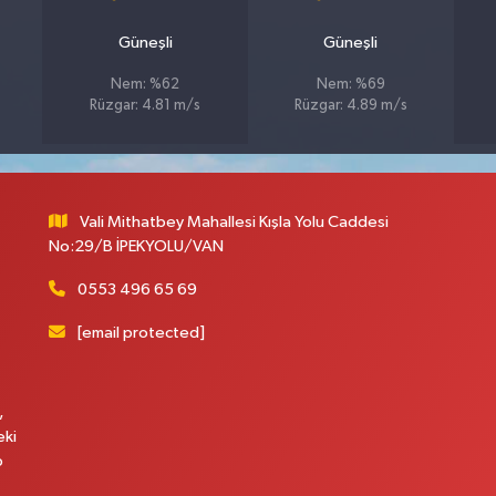
Güneşli
Güneşli
Nem: %62
Nem: %69
Rüzgar: 4.81 m/s
Rüzgar: 4.89 m/s
Vali Mithatbey Mahallesi Kışla Yolu Caddesi
No:29/B İPEKYOLU/VAN
0553 496 65 69
[email protected]
,
eki
p