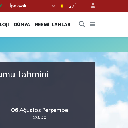
°
İpekyolu
16
27
06
LOJİ
DÜNYA
RESMİ İLANLAR
02
.2
12
0
rumu Tahmini
06 Ağustos Perşembe
20:00