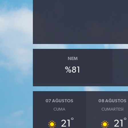
RESMİ İLANLAR
NEM
%81
07 AĞUSTOS
08 AĞUSTOS
CUMA
CUMARTESI
°
°
21
21