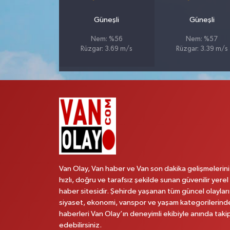
Güneşli
Güneşli
Nem: %56
Nem: %57
Rüzgar: 3.69 m/s
Rüzgar: 3.39 m/s
Van Olay, Van haber ve Van son dakika gelişmelerini
hızlı, doğru ve tarafsız şekilde sunan güvenilir yerel
haber sitesidir. Şehirde yaşanan tüm güncel olayları
siyaset, ekonomi, vanspor ve yaşam kategorilerind
haberleri Van Olay’ın deneyimli ekibiyle anında taki
edebilirsiniz.