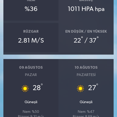
NEM
BASINÇ
%36
1011 HPA
hpa
RÜZGAR
EN DÜŞÜK / EN YÜKSEK
°
°
2.81 M/S
22
/ 37
09 AĞUSTOS
10 AĞUSTOS
PAZAR
PAZARTESI
°
°
28
27
Güneşli
Güneşli
Nem: %50
Nem: %47
Rüzgar: 9.31 m/s
Rüzgar: 8.69 m/s