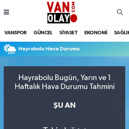
Vanspor
Van Nöbetçi Eczaneler
VANSPOR
GÜNCEL
SİYASET
EKONOMİ
SAĞLI
Güncel
Van Hava Durumu
Hayrabolu Hava Durumu
Siyaset
Van Namaz Vakitleri
Ekonomi
Van Trafik Yoğunluk Haritası
Hayrabolu Bugün, Yarın ve 1
Sağlık
Süper Lig Puan Durumu ve Fikstür
Haftalık Hava Durumu Tahmini
Eğitim
Tüm Manşetler
ŞU AN
Bilim & Teknoloji
Son Dakika Haberleri
Dünya
Haber Arşivi