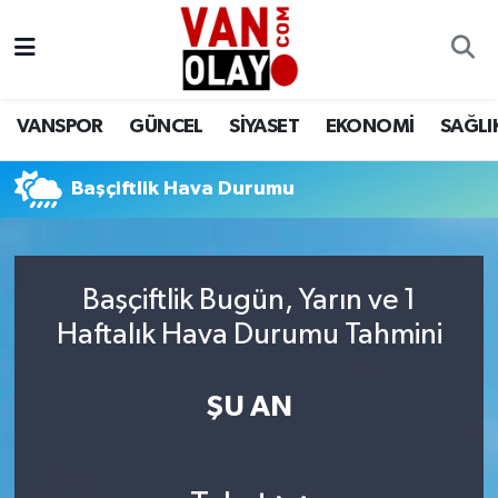
Vanspor
Van Nöbetçi Eczaneler
VANSPOR
GÜNCEL
SİYASET
EKONOMİ
SAĞLI
Güncel
Van Hava Durumu
Başçiftlik Hava Durumu
Siyaset
Van Namaz Vakitleri
Ekonomi
Van Trafik Yoğunluk Haritası
Başçiftlik Bugün, Yarın ve 1
Sağlık
Süper Lig Puan Durumu ve Fikstür
Haftalık Hava Durumu Tahmini
Eğitim
Tüm Manşetler
ŞU AN
Bilim & Teknoloji
Son Dakika Haberleri
Dünya
Haber Arşivi