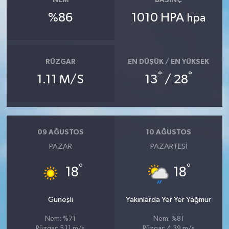
NEM
BASINÇ
%86
1010 HPA
hpa
RÜZGAR
EN DÜŞÜK / EN YÜKSEK
°
°
1.11 M/S
13
/ 28
09 AĞUSTOS
10 AĞUSTOS
PAZAR
PAZARTESI
°
°
18
18
Güneşli
Yakınlarda Yer Yer Yağmur
Nem: %71
Nem: %81
Rüzgar: 5.11 m/s
Rüzgar: 4.39 m/s