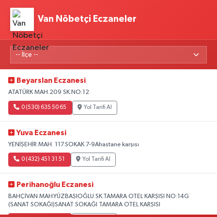
Van Nöbetçi Eczaneler
Beyarslan Eczanesi
ATATÜRK MAH.209 SK.NO:12
0 (530) 635 50 65
Yol Tarifi Al
Yuva Eczanesi
YENİŞEHİR MAH. 117.SOKAK 7-9Ahastane karşısı
0 (432) 451 31 51
Yol Tarifi Al
Perihanoğlu Eczanesi
BAHÇİVAN MAH.YÜZBAŞIOĞLU SK.TAMARA OTEL KARŞISI NO:14G
(SANAT SOKAĞI)SANAT SOKAĞI TAMARA OTEL KARŞISI