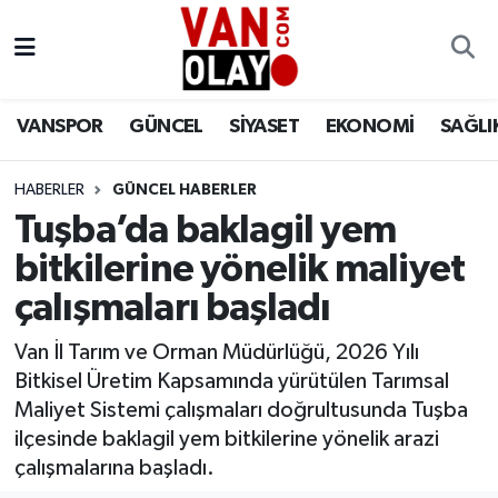
Vanspor
Van Nöbetçi Eczaneler
VANSPOR
GÜNCEL
SİYASET
EKONOMİ
SAĞLI
Güncel
Van Hava Durumu
HABERLER
GÜNCEL HABERLER
Siyaset
Van Namaz Vakitleri
Tuşba’da baklagil yem
Ekonomi
Van Trafik Yoğunluk Haritası
bitkilerine yönelik maliyet
çalışmaları başladı
Sağlık
Süper Lig Puan Durumu ve Fikstür
Van İl Tarım ve Orman Müdürlüğü, 2026 Yılı
Eğitim
Tüm Manşetler
Bitkisel Üretim Kapsamında yürütülen Tarımsal
Maliyet Sistemi çalışmaları doğrultusunda Tuşba
Bilim & Teknoloji
Son Dakika Haberleri
ilçesinde baklagil yem bitkilerine yönelik arazi
çalışmalarına başladı.
Dünya
Haber Arşivi