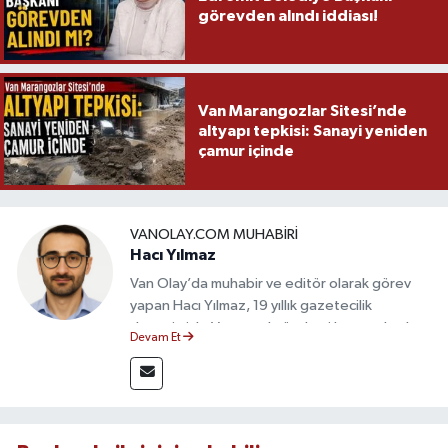
görevden alındı iddiası!
Van Marangozlar Sitesi’nde
altyapı tepkisi: Sanayi yeniden
çamur içinde
VANOLAY.COM MUHABIRI
Hacı Yılmaz
Van Olay’da muhabir ve editör olarak görev
yapan Hacı Yılmaz, 19 yıllık gazetecilik
deneyimiyle Van yerel gündemi başta olmak
Devam Et
üzere bölgesel ve ulusal gelişmeleri sahadan
takip etmektedir. Editoryal sürece katkı sunan
Yılmaz, tarafsızlık, doğruluk ve etik ilkeler
çerçevesinde ürettiği haberlerle kamuoyunu
güvenilir kaynaklara dayalı olarak