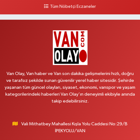
0 (432) 216 24 25
Yol Tarifi Al
Tüm Nöbetçi Eczaneler
Aydın Eczanesi
Recep Tayyip Erdoğan Mah.Azerbaycan Cad.104 B
0 (538) 861 36 16
Yol Tarifi Al
Arjin Eczanesi
BEYAZIT MAH.ZEYLAN CADDESİ OKYANUS GİYİM YANI NO:1
0 (535) 014 85 70
Yol Tarifi Al
Van Olay, Van haber ve Van son dakika gelişmelerini hızlı, doğru
ve tarafsız şekilde sunan güvenilir yerel haber sitesidir. Şehirde
Afşar Eczanesi
yaşanan tüm güncel olayları, siyaset, ekonomi, vanspor ve yaşam
Kazım Karabekir cad.Eski Araştırma Hastanesi karşısı (kent park karşısı )
kategorilerindeki haberleri Van Olay’ın deneyimli ekibiyle anında
Kaval iş merkezi No: 156 B
takip edebilirsiniz.
0 (432) 214 02 40
Yol Tarifi Al
Vali Mithatbey Mahallesi Kışla Yolu Caddesi No:29/B
Gürpınar Eczanesi
İPEKYOLU/VAN
Akpınar Mah. Milli Egemenlik Cad.No:7 A