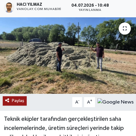
HACI YILMAZ
04.07.2026 - 10:48
VANOLAY.COM MUHABIRI
RESMİ İLANLAR
YAYINLANMA
Paylaş
-
+
A
A
Teknik ekipler tarafından gerçekleştirilen saha
incelemelerinde, üretim süreçleri yerinde takip