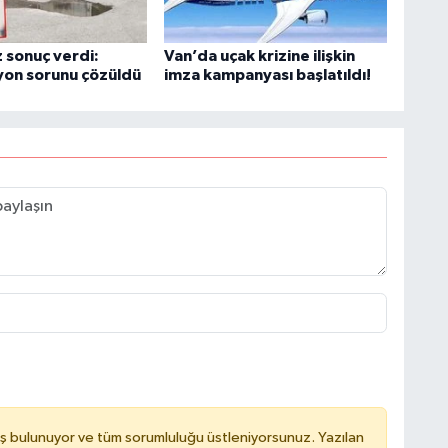
 sonuç verdi:
Van’da uçak krizine ilişkin
yon sorunu çözüldü
imza kampanyası başlatıldı!
C
A
A
N
ş bulunuyor ve tüm sorumluluğu üstleniyorsunuz. Yazılan