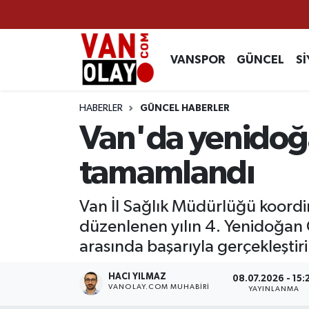
Vanspor
Van Nöbetçi Eczaneler
VANSPOR
GÜNCEL
Sİ
Güncel
Van Hava Durumu
HABERLER
GÜNCEL HABERLER
Siyaset
Van Namaz Vakitleri
Van'da yenidoğ
Ekonomi
Van Trafik Yoğunluk Haritası
tamamlandı
Sağlık
Süper Lig Puan Durumu ve Fikstür
Van İl Sağlık Müdürlüğü koordi
düzenlenen yılın 4. Yenidoğan 
Eğitim
Tüm Manşetler
arasında başarıyla gerçekleştiri
Bilim & Teknoloji
Son Dakika Haberleri
HACI YILMAZ
08.07.2026 - 15:
VANOLAY.COM MUHABIRI
YAYINLANMA
Dünya
Haber Arşivi