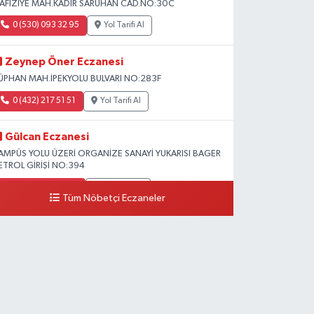
AFIZİYE MAH.KADİR SARUHAN CAD.NO:30C
0 (530) 093 32 95
Yol Tarifi Al
Zeynep Öner Eczanesi
ÜPHAN MAH.İPEKYOLU BULVARI NO:283F
0 (432) 217 51 51
Yol Tarifi Al
Gülcan Eczanesi
AMPÜS YOLU ÜZERİ ORGANİZE SANAYİ YUKARISI BAGER
ETROL GİRİŞİ NO:394
0 (533) 348 25 87
Yol Tarifi Al
Tüm Nöbetçi Eczaneler
Lütfiye Hanım Eczanesi
AHÇİVAN MAH.15 TEMMUZ ŞEHİTLERİ CAD.NO:36B
ZEL LOKMAN HEKİM HASTANESİ ACİL KARŞISI
0 (501) 048 96 88
Yol Tarifi Al
Emek Eczanesi