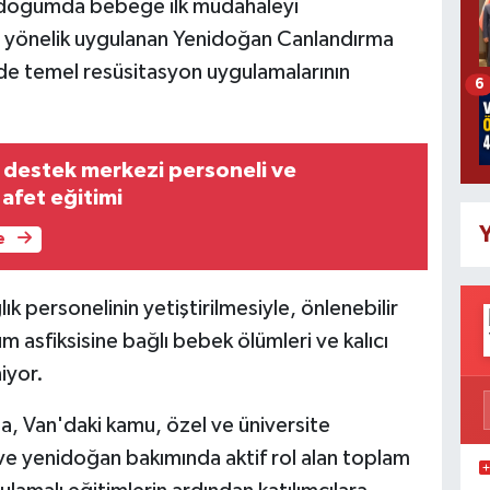
e doğumda bebeğe ilk müdahaleyi
na yönelik uygulanan Yenidoğan Canlandırma
e temel resüsitasyon uygulamalarının
6
 destek merkezi personeli ve
 afet eğitimi
Y
e
 personelinin yetiştirilmesiyle, önlenebilir
 asfiksisine bağlı bebek ölümleri ve kalıcı
iyor.
, Van'daki kamu, özel ve üniversite
e yenidoğan bakımında aktif rol alan toplam