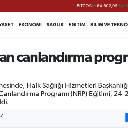
DOLAR
47,6006
%0.
EURO
55,0250
%0.
YASET
EKONOMİ
SAĞLIK
EĞİTİM
BİLİM VE TEKNO
STERLİN
64,2398
%0
GRAM ALTIN
6513.94
%0.
BİST100
13.768
%4
an canlandırma progr
nesinde, Halk Sağlığı Hizmetleri Başkanlığ
Canlandırma Programı (NRP) Eğitimi, 24-2
ldi.
27