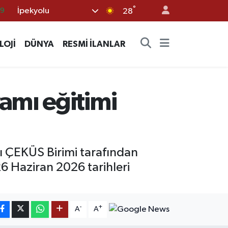
°
İpekyolu
28
06
02
LOJİ
DÜNYA
RESMİ İLANLAR
.2
32
8
amı eğitimi
ı ÇEKÜS Birimi tarafından
6 Haziran 2026 tarihleri
-
+
A
A