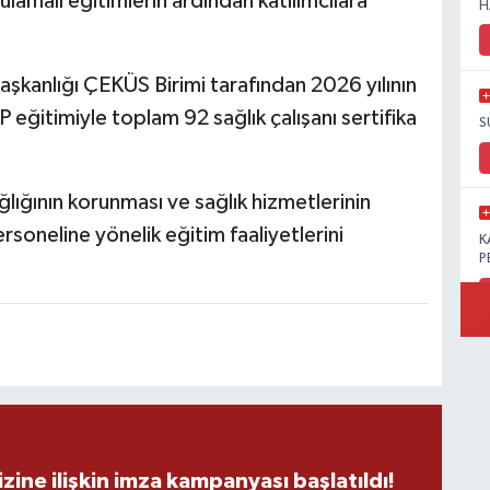
gulamalı eğitimlerin ardından katılımcılara
H
aşkanlığı ÇEKÜS Birimi tarafından 2026 yılının
P eğitimiyle toplam 92 sağlık çalışanı sertifika
S
lığının korunması ve sağlık hizmetlerinin
personeline yönelik eğitim faaliyetlerini
K
P
B
Ö
zine ilişkin imza kampanyası başlatıldı!