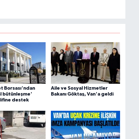
e kamuoyunu güvenilir kaynaklara dayalı olarak
S
K
B
N
et Borsası'ndan
Aile ve Sosyal Hizmetler
l bütünleşme'
Bakanı Göktaş, Van'a geldi
V
lifine destek
Y