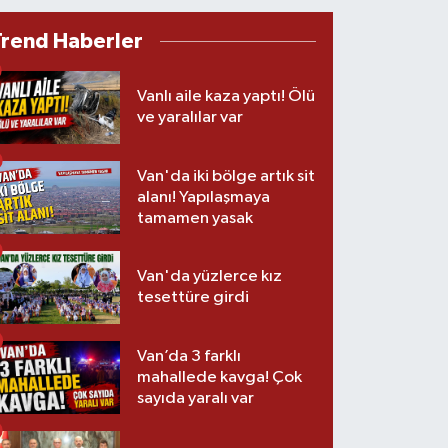
Trend Haberler
Vanlı aile kaza yaptı! Ölü
ve yaralılar var
Van'da iki bölge artık sit
alanı! Yapılaşmaya
tamamen yasak
Van'da yüzlerce kız
tesettüre girdi
Van’da 3 farklı
mahallede kavga! Çok
sayıda yaralı var