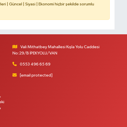
ri | Güncel | Siyasi | Ekonomi hiçbir şekilde sorumlu
Vali Mithatbey Mahallesi Kışla Yolu Caddesi
No:29/B İPEKYOLU/VAN
0553 496 65 69
[email protected]
,
eki
p