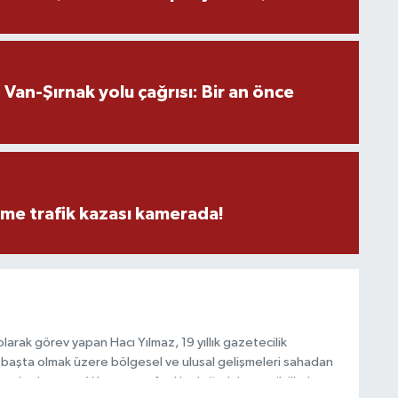
M
an-Şırnak yolu çağrısı: Bir an önce
M
K
eme trafik kazası kamerada!
H
E
H
6
arak görev yapan Hacı Yılmaz, 19 yıllık gazetecilik
başta olmak üzere bölgesel ve ulusal gelişmeleri sahadan
K
e katkı sunan Yılmaz, tarafsızlık, doğruluk ve etik ilkeler