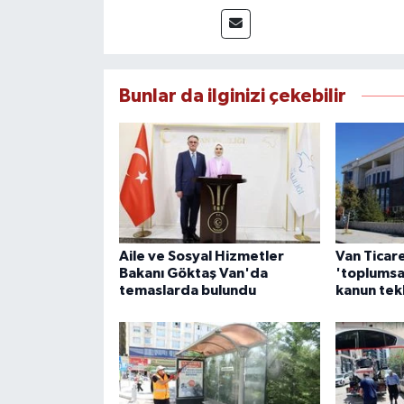
çerçevesinde ürettiği haberlerl
bilgilendirmektedir.
Bunlar da ilginizi çekebilir
Aile ve Sosyal Hizmetler
Van Ticar
Bakanı Göktaş Van'da
'toplumsa
temaslarda bulundu
kanun tek