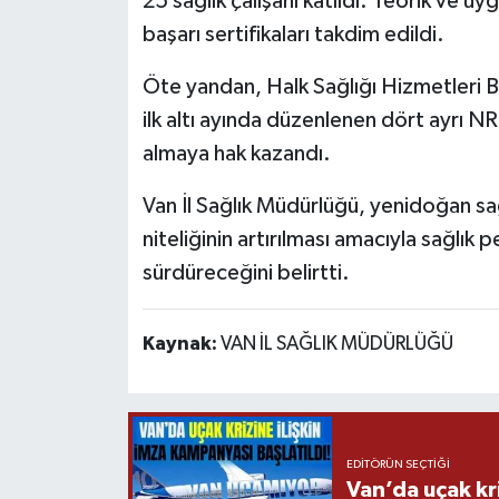
25 sağlık çalışanı katıldı. Teorik ve uy
başarı sertifikaları takdim edildi.
Öte yandan, Halk Sağlığı Hizmetleri B
ilk altı ayında düzenlenen dört ayrı NR
almaya hak kazandı.
Van İl Sağlık Müdürlüğü, yenidoğan sağ
niteliğinin artırılması amacıyla sağlık 
sürdüreceğini belirtti.
Kaynak:
VAN İL SAĞLIK MÜDÜRLÜĞÜ
EDITÖRÜN SEÇTIĞI
Van’da uçak kri