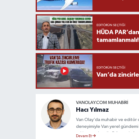
EDITÖRÜN SEÇTIĞI
HÜDA PAR’dan V
tamamlanmalı!
EDITÖRÜN SEÇTIĞI
Van’da zincirl
VANOLAY.COM MUHABIRI
Hacı Yılmaz
Van Olay’da muhabir ve editör ol
deneyimiyle Van yerel gündemi 
takip etmektedir. Editoryal sürec
Devam Et