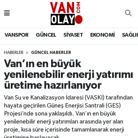
Vanspor
Van Nöbetçi Eczaneler
VANSPOR
GÜNCEL
SİYASET
EKONOMİ
SAĞLI
Güncel
Van Hava Durumu
HABERLER
GÜNCEL HABERLER
Siyaset
Van Namaz Vakitleri
Van’ın en büyük
Ekonomi
Van Trafik Yoğunluk Haritası
yenilenebilir enerji yatırımı
üretime hazırlanıyor
Sağlık
Süper Lig Puan Durumu ve Fikstür
Van Su ve Kanalizasyon İdaresi (VASKİ) tarafından
Eğitim
Tüm Manşetler
hayata geçirilen Güneş Enerjisi Santrali (GES)
Projesi’nde sona yaklaşıldı. Van’ın en büyük
Bilim & Teknoloji
Son Dakika Haberleri
yenilenebilir enerji yatırımları arasında yer alan
proje, kısa süre içerisinde tamamlanarak enerji
Dünya
Haber Arşivi
üretimine başlayacak.