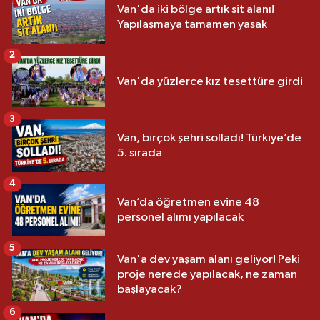
Van'da iki bölge artık sit alanı!
Yapılaşmaya tamamen yasak
2
Van'da yüzlerce kız tesettüre girdi
3
Van, birçok şehri solladı! Türkiye’de
5. sırada
4
Van’da öğretmen evine 48
personel alımı yapılacak
5
Van'a dev yaşam alanı geliyor! Peki
proje nerede yapılacak, ne zaman
başlayacak?
6