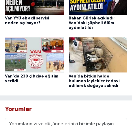
Van YYÜ ek acil servisi
Bakan Gürlek açıkladı:
neden açılmıyor?
Van’daki şüpheli ölüm
aydınlatıldı
Van’da 230 çiftçiye eğitim
Van’da bitkin halde
verildi
bulunan leylekler tedavi
edilerek doğaya salındı
Yorumlar