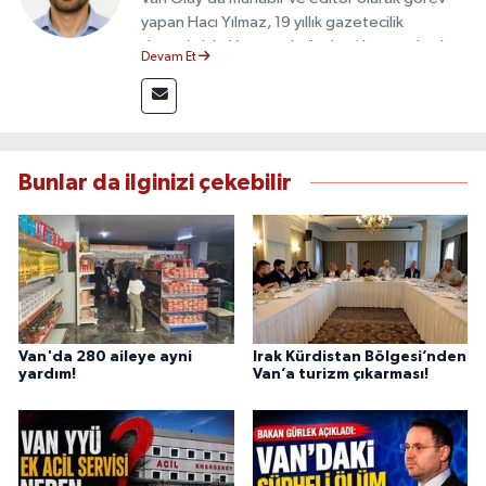
yapan Hacı Yılmaz, 19 yıllık gazetecilik
deneyimiyle Van yerel gündemi başta olmak
Devam Et
üzere bölgesel ve ulusal gelişmeleri sahadan
takip etmektedir. Editoryal sürece katkı sunan
Yılmaz, tarafsızlık, doğruluk ve etik ilkeler
çerçevesinde ürettiği haberlerle kamuoyunu
güvenilir kaynaklara dayalı olarak
Bunlar da ilginizi çekebilir
bilgilendirmektedir.
Van'da 280 aileye ayni
Irak Kürdistan Bölgesi’nden
yardım!
Van’a turizm çıkarması!