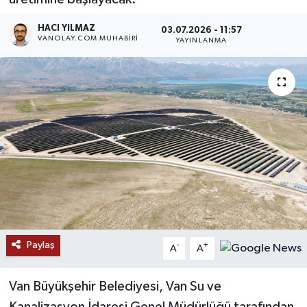
RESMİ İLANLAR
HACI YILMAZ
03.07.2026 - 11:57
VANOLAY.COM MUHABIRI
YAYINLANMA
Paylaş
-
+
A
A
Van Büyükşehir Belediyesi, Van Su ve