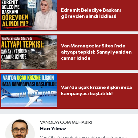
Edremit Belediye Başkanı
görevden alındı iddiası!
Van Marangozlar Sitesi’nde
altyapı tepkisi: Sanayi yeniden
çamur içinde
Van’da uçak krizine ilişkin imza
kampanyası başlatıldı!
VANOLAY.COM MUHABIRI
Hacı Yılmaz
Van Olay’da muhabir ve editör olarak görev