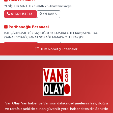
Yuva Eczanesi
YENİŞEHİR MAH. 117.SOKAK 7-9Ahastane karşısı
0 (432) 451 31 51
Yol Tarifi Al
Perihanoğlu Eczanesi
BAHÇİVAN MAH.YÜZBAŞIOĞLU SK.TAMARA OTEL KARŞISI NO:14G
(SANAT SOKAĞI)SANAT SOKAĞI TAMARA OTEL KARŞISI
0 (432) 216 24 25
Yol Tarifi Al
Tüm Nöbetçi Eczaneler
Aydın Eczanesi
Recep Tayyip Erdoğan Mah.Azerbaycan Cad.104 B
0 (538) 861 36 16
Yol Tarifi Al
Arjin Eczanesi
BEYAZIT MAH.ZEYLAN CADDESİ OKYANUS GİYİM YANI NO:1
0 (535) 014 85 70
Yol Tarifi Al
Van Olay, Van haber ve Van son dakika gelişmelerini hızlı, doğru
ve tarafsız şekilde sunan güvenilir yerel haber sitesidir. Şehirde
Afşar Eczanesi