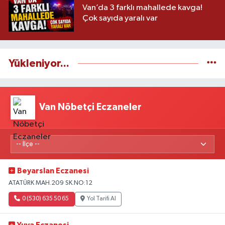
Van’da 3 farklı mahallede kavga!
Çok sayıda yaralı var
Yükleniyor...
Van Nöbetçi Eczaneler
Beyarslan Eczanesi
ATATÜRK MAH.209 SK.NO:12
0 (530) 635 50 65
Yol Tarifi Al