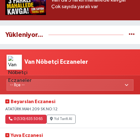
Van’da 3 farklı mahallede kavga!
Çok sayıda yaralı var
Yükleniyor...
Van Nöbetçi Eczaneler
Beyarslan Eczanesi
ATATÜRK MAH.209 SK.NO:12
0 (530) 635 50 65
Yol Tarifi Al
Yuva Eczanesi