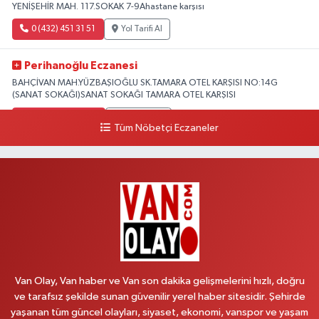
YENİŞEHİR MAH. 117.SOKAK 7-9Ahastane karşısı
0 (432) 451 31 51
Yol Tarifi Al
Perihanoğlu Eczanesi
BAHÇİVAN MAH.YÜZBAŞIOĞLU SK.TAMARA OTEL KARŞISI NO:14G
(SANAT SOKAĞI)SANAT SOKAĞI TAMARA OTEL KARŞISI
0 (432) 216 24 25
Yol Tarifi Al
Tüm Nöbetçi Eczaneler
Aydın Eczanesi
Recep Tayyip Erdoğan Mah.Azerbaycan Cad.104 B
0 (538) 861 36 16
Yol Tarifi Al
Arjin Eczanesi
BEYAZIT MAH.ZEYLAN CADDESİ OKYANUS GİYİM YANI NO:1
0 (535) 014 85 70
Yol Tarifi Al
Van Olay, Van haber ve Van son dakika gelişmelerini hızlı, doğru
ve tarafsız şekilde sunan güvenilir yerel haber sitesidir. Şehirde
Afşar Eczanesi
yaşanan tüm güncel olayları, siyaset, ekonomi, vanspor ve yaşam