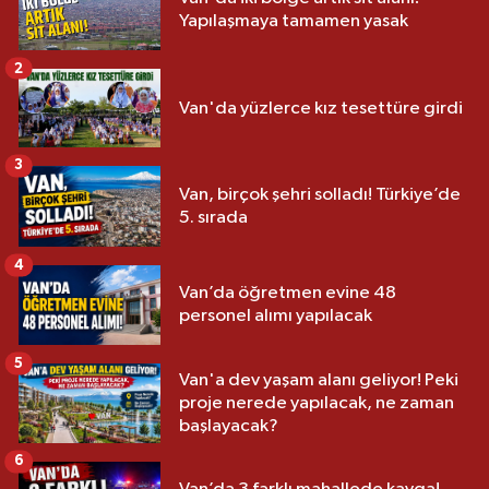
Yapılaşmaya tamamen yasak
2
Van'da yüzlerce kız tesettüre girdi
3
Van, birçok şehri solladı! Türkiye’de
5. sırada
4
Van’da öğretmen evine 48
personel alımı yapılacak
5
Van'a dev yaşam alanı geliyor! Peki
proje nerede yapılacak, ne zaman
başlayacak?
6