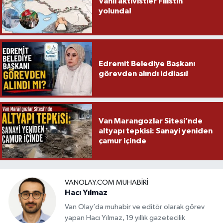
Vanlı aktivistler Filistin
yolunda!
Edremit Belediye Başkanı
görevden alındı iddiası!
Van Marangozlar Sitesi’nde
altyapı tepkisi: Sanayi yeniden
çamur içinde
VANOLAY.COM MUHABIRI
Hacı Yılmaz
Van Olay’da muhabir ve editör olarak görev
yapan Hacı Yılmaz, 19 yıllık gazetecilik