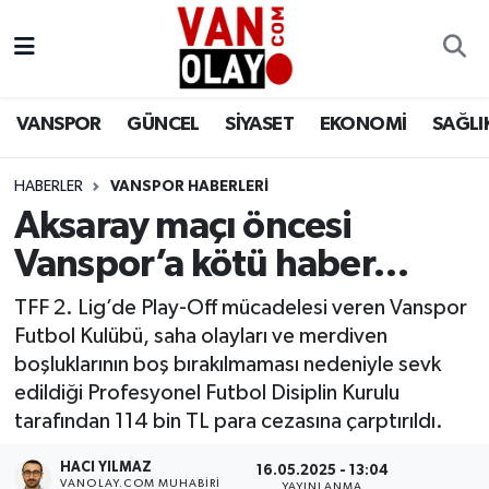
Vanspor
Van Nöbetçi Eczaneler
VANSPOR
GÜNCEL
SİYASET
EKONOMİ
SAĞLI
Güncel
Van Hava Durumu
HABERLER
VANSPOR HABERLERİ
Siyaset
Van Namaz Vakitleri
Aksaray maçı öncesi
Ekonomi
Van Trafik Yoğunluk Haritası
Vanspor’a kötü haber…
Sağlık
Süper Lig Puan Durumu ve Fikstür
TFF 2. Lig’de Play-Off mücadelesi veren Vanspor
Futbol Kulübü, saha olayları ve merdiven
Eğitim
Tüm Manşetler
boşluklarının boş bırakılmaması nedeniyle sevk
edildiği Profesyonel Futbol Disiplin Kurulu
Bilim & Teknoloji
Son Dakika Haberleri
tarafından 114 bin TL para cezasına çarptırıldı.
HACI YILMAZ
Dünya
Haber Arşivi
16.05.2025 - 13:04
VANOLAY.COM MUHABIRI
YAYINLANMA