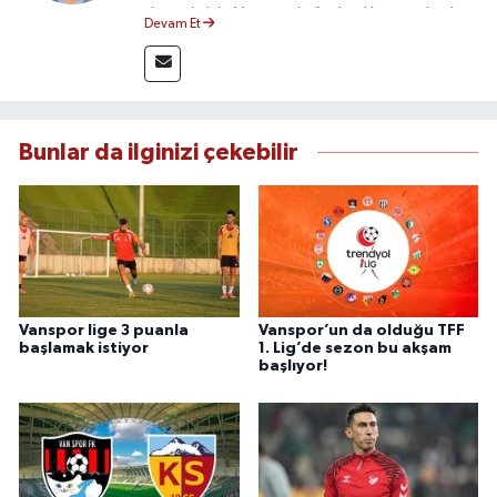
deneyimiyle Van yerel gündemi başta olmak
Devam Et
üzere bölgesel ve ulusal gelişmeleri sahadan
takip etmektedir. Editoryal sürece katkı sunan
Yılmaz, tarafsızlık, doğruluk ve etik ilkeler
çerçevesinde ürettiği haberlerle kamuoyunu
güvenilir kaynaklara dayalı olarak
Bunlar da ilginizi çekebilir
bilgilendirmektedir.
Vanspor lige 3 puanla
Vanspor’un da olduğu TFF
başlamak istiyor
1. Lig’de sezon bu akşam
başlıyor!