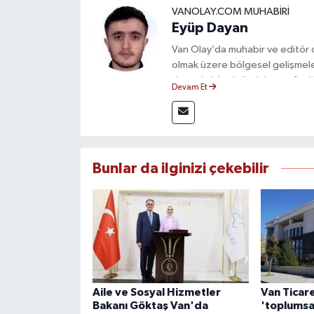
VANOLAY.COM MUHABIRI
Eyüp Dayan
Van Olay’da muhabir ve editör
olmak üzere bölgesel gelişmeler
deneyimiyle doğruluk, tarafsızlık
Devam Et
haberleriyle kamuoyunu doğru ve
Bunlar da ilginizi çekebilir
Aile ve Sosyal Hizmetler
Van Ticar
Bakanı Göktaş Van'da
'toplumsa