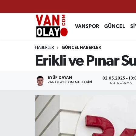
Vanspor
Van Nöbetçi Eczaneler
VANSPOR
GÜNCEL
Sİ
Güncel
Van Hava Durumu
HABERLER
GÜNCEL HABERLER
Siyaset
Van Namaz Vakitleri
Erikli ve Pınar S
Ekonomi
Van Trafik Yoğunluk Haritası
EYÜP DAYAN
02.05.2025 - 13:
VANOLAY.COM MUHABIRI
YAYINLANMA
Sağlık
Süper Lig Puan Durumu ve Fikstür
Eğitim
Tüm Manşetler
Bilim & Teknoloji
Son Dakika Haberleri
Dünya
Haber Arşivi