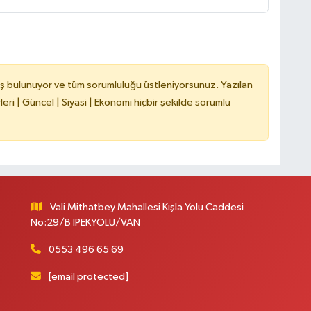
A
ş bulunuyor ve tüm sorumluluğu üstleniyorsunuz. Yazılan
ri | Güncel | Siyasi | Ekonomi hiçbir şekilde sorumlu
A
N
Vali Mithatbey Mahallesi Kışla Yolu Caddesi
No:29/B İPEKYOLU/VAN
0553 496 65 69
[email protected]