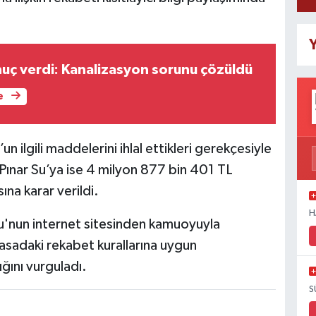
Y
uç verdi: Kanalizasyon sorunu çözüldü
e
ilgili maddelerini ihlal ettikleri gerekçesiyle
 Pınar Su’ya ise 4 milyon 877 bin 401 TL
na karar verildi.
H
'nun internet sitesinden kamuoyuyla
iyasadaki rekabet kurallarına uygun
ğını vurguladı.
S