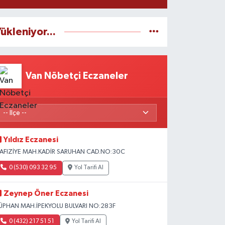
ükleniyor...
Van Nöbetçi Eczaneler
Yıldız Eczanesi
AFIZİYE MAH.KADİR SARUHAN CAD.NO:30C
0 (530) 093 32 95
Yol Tarifi Al
Zeynep Öner Eczanesi
ÜPHAN MAH.İPEKYOLU BULVARI NO:283F
0 (432) 217 51 51
Yol Tarifi Al