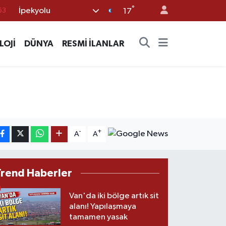
63
°
İpekyolu
17
16
02
LOJİ
DÜNYA
RESMİ İLANLAR
07
45
70
-
+
A
A
Trend Haberler
Van'da iki bölge artık sit
alanı! Yapılaşmaya
tamamen yasak