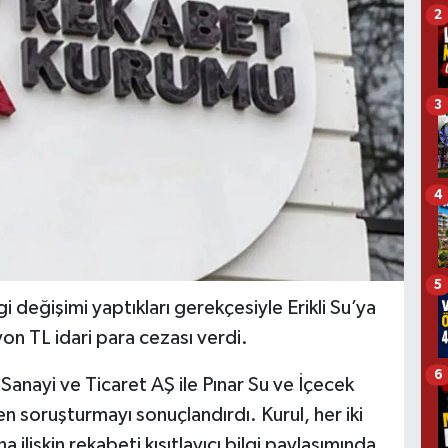
2
3
4
5
gi değişimi yaptıkları gerekçesiyle Erikli Su’ya
yon TL idari para cezası verdi.
6
Sanayi ve Ticaret AŞ ile Pınar Su ve İçecek
n soruşturmayı sonuçlandırdı. Kurul, her iki
a ilişkin rekabeti kısıtlayıcı bilgi paylaşımında