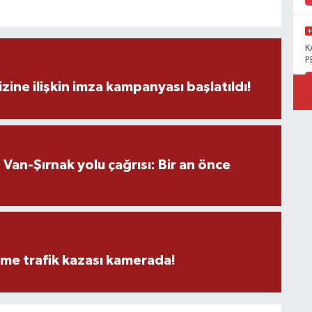
K
P
zine ilişkin imza kampanyası başlatıldı!
B
Ö
an-Şırnak yolu çağrısı: Bir an önce
M
eme trafik kazası kamerada!
M
K