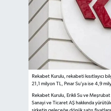
RESMİ İLANLAR
Rekabet Kurulu, rekabeti kısıtlayıcı bil
21,1 milyon TL, Pınar Su’ya ise 4,9 mil
Rekabet Kurulu, Erikli Su ve Meşrubat 
Sanayi ve Ticaret AŞ hakkında yürütüle
şirketin geleceğe dönük satış fiyatların