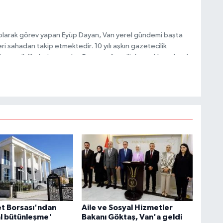
 olarak görev yapan Eyüp Dayan, Van yerel gündemi başta
i sahadan takip etmektedir. 10 yılı aşkın gazetecilik
H
 ve etik ilkeleri esas alan Dayan, güvenilir kaynaklara dayalı
E
 hızlı biçimde bilgilendirmektedir.
H
6
K
S
K
et Borsası'ndan
Aile ve Sosyal Hizmetler
l bütünleşme'
Bakanı Göktaş, Van'a geldi