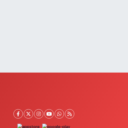
Saray Eczanesi
TATÜRK MAHALLESİ 3 NİSAN CADDESİ NO:20
0 (432) 781 22 29
Yol Tarifi Al
Güzelsu Eczanesi
kpınar Mahallesi Hastane yolu üzeri Mezbaha Caddesi
o:1
0 (544) 718 97 64
Yol Tarifi Al