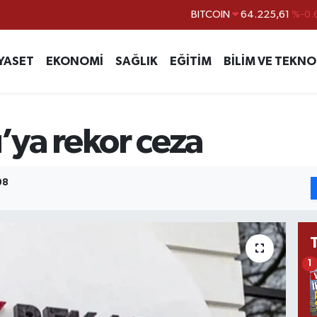
BITCOIN
64.225,61
%-0.
DOLAR
47,7143
%0.
EURO
55,0317
%-0.
YASET
EKONOMİ
SAĞLIK
EĞİTİM
BİLİM VE TEKNO
STERLİN
64,2463
%0.
GRAM ALTIN
6510.40
%0.
u’ya rekor ceza
BİST100
13.799
%
08
1