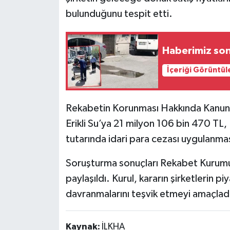
bulunduğunu tespit etti.
Haberimiz son
İçeriği Görüntül
Rekabetin Korunması Hakkında Kanun’un 
Erikli Su’ya 21 milyon 106 bin 470 TL,
tutarında idari para cezası uygulanması
Soruşturma sonuçları Rekabet Kurumu
paylaşıldı. Kurul, kararın şirketlerin p
davranmalarını teşvik etmeyi amaçladı
Kaynak:
İLKHA