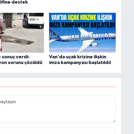
lifine destek
B
N
V
 sonuç verdi:
Van’da uçak krizine ilişkin
yon sorunu çözüldü
imza kampanyası başlatıldı!
Y
C