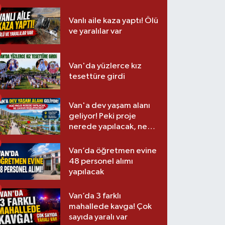
Vanlı aile kaza yaptı! Ölü
ve yaralılar var
Van'da yüzlerce kız
tesettüre girdi
Van'a dev yaşam alanı
geliyor! Peki proje
nerede yapılacak, ne
zaman başlayacak?
Van’da öğretmen evine
48 personel alımı
yapılacak
Van’da 3 farklı
mahallede kavga! Çok
sayıda yaralı var