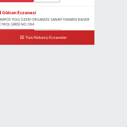
Gülcan Eczanesi
AMPÜS YOLU ÜZERİ ORGANİZE SANAYİ YUKARISI BAGER
ETROL GİRİŞİ NO:394
0 (533) 348 25 87
Yol Tarifi Al
Tüm Nöbetçi Eczaneler
Lütfiye Hanım Eczanesi
AHÇİVAN MAH.15 TEMMUZ ŞEHİTLERİ CAD.NO:36B
ZEL LOKMAN HEKİM HASTANESİ ACİL KARŞISI
0 (501) 048 96 88
Yol Tarifi Al
Emek Eczanesi
AHMUDİYE MAH.ATATÜRK CAD.NO:17B
0 (531) 621 69 65
Yol Tarifi Al
Onay Eczanesi
ERAŞEL FEVZİ ÇAKMAK CAD. KÜLTÜR SARAYI KIZILAY
AN MERKEZİ KARŞISI DIŞ KAPI NO:25B