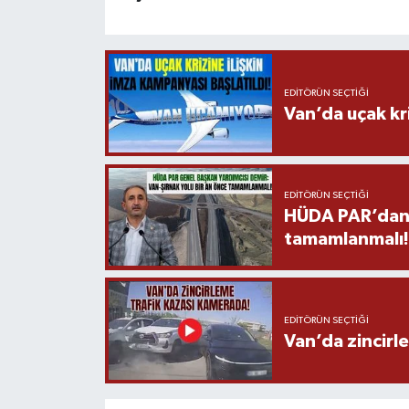
EDITÖRÜN SEÇTIĞI
Van’da uçak kri
EDITÖRÜN SEÇTIĞI
HÜDA PAR’dan V
tamamlanmalı!
EDITÖRÜN SEÇTIĞI
Van’da zincirl