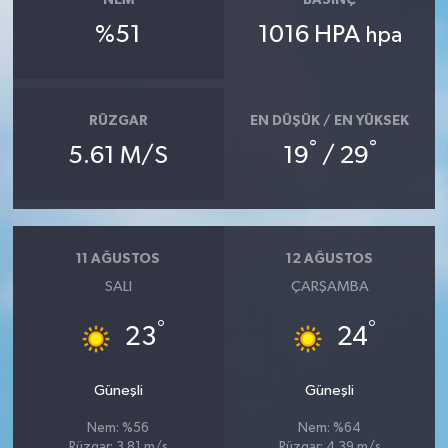
NEM
BASINÇ
%51
1016 HPA
hpa
RÜZGAR
EN DÜŞÜK / EN YÜKSEK
°
°
5.61 M/S
19
/ 29
11 AĞUSTOS
12 AĞUSTOS
SALI
ÇARŞAMBA
°
°
23
24
Güneşli
Güneşli
Nem: %56
Nem: %64
Rüzgar: 3.81 m/s
Rüzgar: 4.39 m/s