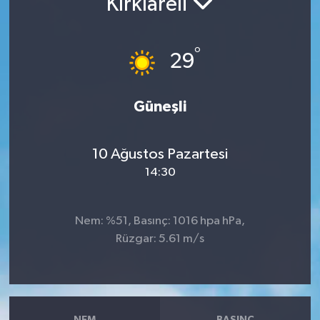
Kırklareli
RESMİ İLANLAR
°
29
Güneşli
10 Ağustos Pazartesi
14:30
Nem: %51, Basınç: 1016 hpa hPa,
Rüzgar: 5.61 m/s