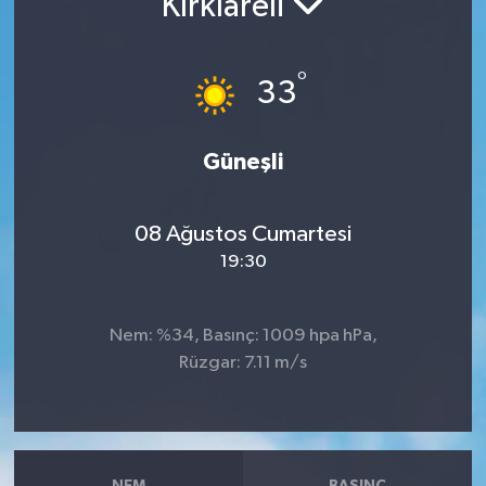
Kırklareli
RESMİ İLANLAR
°
33
Güneşli
08 Ağustos Cumartesi
19:30
Nem: %34, Basınç: 1009 hpa hPa,
Rüzgar: 7.11 m/s