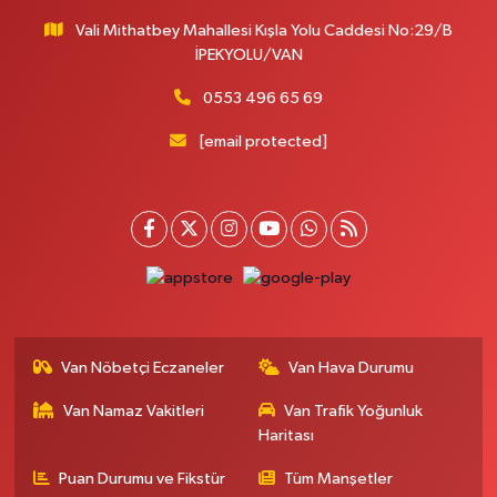
Vali Mithatbey Mahallesi Kışla Yolu Caddesi No:29/B
İPEKYOLU/VAN
0553 496 65 69
[email protected]
Van Nöbetçi Eczaneler
Van Hava Durumu
Van Namaz Vakitleri
Van Trafik Yoğunluk
Haritası
Puan Durumu ve Fikstür
Tüm Manşetler