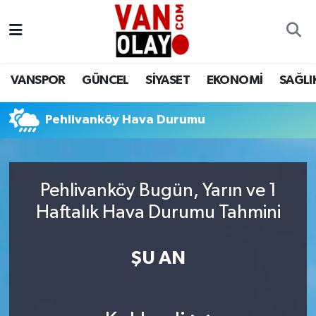
Vanspor
Van Nöbetçi Eczaneler
VANSPOR
GÜNCEL
SİYASET
EKONOMİ
SAĞLI
Güncel
Van Hava Durumu
Pehlivanköy Hava Durumu
Siyaset
Van Namaz Vakitleri
Ekonomi
Van Trafik Yoğunluk Haritası
Pehlivanköy Bugün, Yarın ve 1
Sağlık
Süper Lig Puan Durumu ve Fikstür
Haftalık Hava Durumu Tahmini
Eğitim
Tüm Manşetler
ŞU AN
Bilim & Teknoloji
Son Dakika Haberleri
Dünya
Haber Arşivi