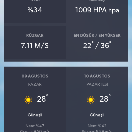
NEM
BASINÇ
%34
1009 HPA
hpa
RÜZGAR
EN DÜŞÜK / EN YÜKSEK
°
°
7.11 M/S
22
/ 36
09 AĞUSTOS
10 AĞUSTOS
PAZAR
PAZARTESI
°
°
28
28
Güneşli
Güneşli
Nem: %47
Nem: %42
Rüzgar: 9.50 m/s
Rüzgar: 8.89 m/s