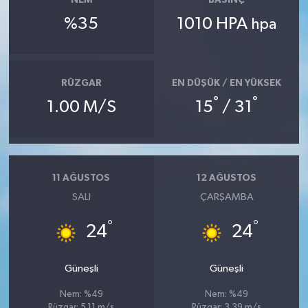
NEM
BASINÇ
%35
1010 HPA
hpa
RÜZGAR
EN DÜŞÜK / EN YÜKSEK
°
°
1.00 M/S
15
/ 31
11 AĞUSTOS
12 AĞUSTOS
SALI
ÇARŞAMBA
°
°
24
24
Güneşli
Güneşli
Nem: %49
Nem: %49
Rüzgar: 5.11 m/s
Rüzgar: 3.39 m/s