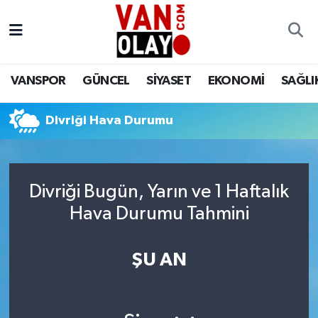
Vanspor
Van Nöbetçi Eczaneler
VANSPOR
GÜNCEL
SİYASET
EKONOMİ
SAĞLI
Güncel
Van Hava Durumu
Divriği Hava Durumu
Siyaset
Van Namaz Vakitleri
Ekonomi
Van Trafik Yoğunluk Haritası
Divriği Bugün, Yarın ve 1 Haftalık
Sağlık
Süper Lig Puan Durumu ve Fikstür
Hava Durumu Tahmini
Eğitim
Tüm Manşetler
ŞU AN
Bilim & Teknoloji
Son Dakika Haberleri
Dünya
Haber Arşivi