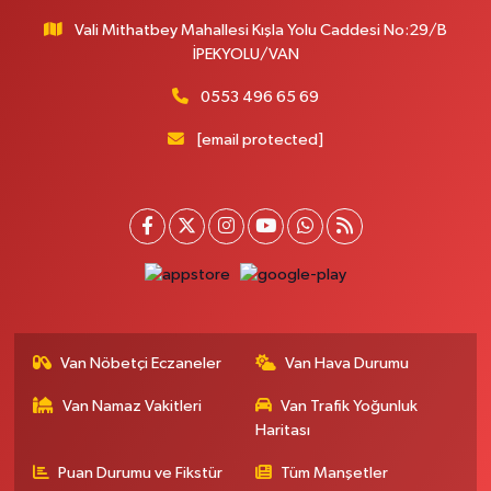
Vali Mithatbey Mahallesi Kışla Yolu Caddesi No:29/B
İPEKYOLU/VAN
0553 496 65 69
[email protected]
Van Nöbetçi Eczaneler
Van Hava Durumu
Van Namaz Vakitleri
Van Trafik Yoğunluk
Haritası
Puan Durumu ve Fikstür
Tüm Manşetler