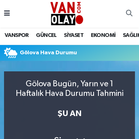
Vanspor
Van Nöbetçi Eczaneler
VANSPOR
GÜNCEL
SİYASET
EKONOMİ
SAĞLI
Güncel
Van Hava Durumu
Gölova Hava Durumu
Siyaset
Van Namaz Vakitleri
Ekonomi
Van Trafik Yoğunluk Haritası
Gölova Bugün, Yarın ve 1
Sağlık
Süper Lig Puan Durumu ve Fikstür
Haftalık Hava Durumu Tahmini
Eğitim
Tüm Manşetler
ŞU AN
Bilim & Teknoloji
Son Dakika Haberleri
Dünya
Haber Arşivi