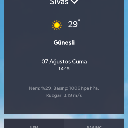
Sivas
RESMİ İLANLAR
°
29
Güneşli
07 Ağustos Cuma
14:15
Nem: %29, Basınç: 1006 hpa hPa,
Rüzgar: 3.19 m/s