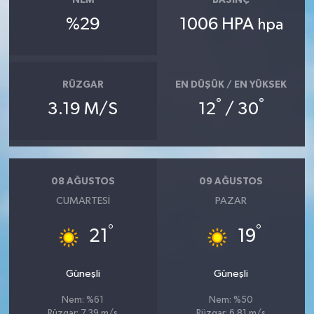
NEM
BASINÇ
%29
1006 HPA
hpa
RÜZGAR
EN DÜŞÜK / EN YÜKSEK
°
°
3.19 M/S
12
/ 30
08 AĞUSTOS
09 AĞUSTOS
CUMARTESI
PAZAR
°
°
21
19
Güneşli
Güneşli
Nem: %61
Nem: %50
Rüzgar: 7.39 m/s
Rüzgar: 6.81 m/s