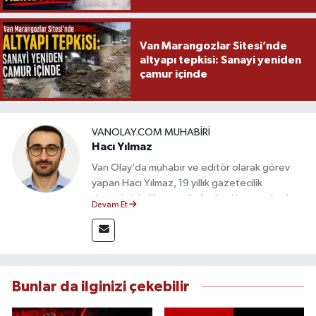
Van Marangozlar Sitesi’nde
altyapı tepkisi: Sanayi yeniden
çamur içinde
VANOLAY.COM MUHABIRI
Hacı Yılmaz
Van Olay’da muhabir ve editör olarak görev
yapan Hacı Yılmaz, 19 yıllık gazetecilik
deneyimiyle Van yerel gündemi başta olmak
Devam Et
üzere bölgesel ve ulusal gelişmeleri sahadan
takip etmektedir. Editoryal sürece katkı sunan
Yılmaz, tarafsızlık, doğruluk ve etik ilkeler
çerçevesinde ürettiği haberlerle kamuoyunu
güvenilir kaynaklara dayalı olarak
Bunlar da ilginizi çekebilir
bilgilendirmektedir.