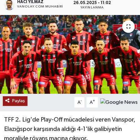
HACI YILMAZ
26.05.2025 - 11:02
VANOLAY.COM MUHABIRI
YAYINLANMA
RESMİ İLANLAR
Paylaş
-
+
A
A
TFF 2. Lig'de Play-Off mücadelesi veren Vanspor,
Elazığspor karşısında aldığı 4-1'lik galibiyetin
moraliyle rövanş maçına çıkıyor.