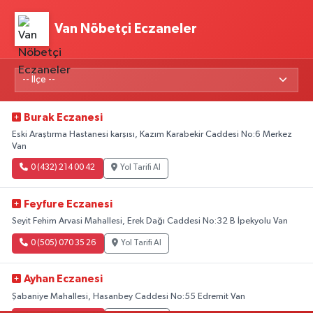
Van Nöbetçi Eczaneler
Burak Eczanesi
Eski Araştırma Hastanesi karşısı, Kazım Karabekir Caddesi No:6 Merkez
Van
0 (432) 214 00 42
Yol Tarifi Al
Feyfure Eczanesi
Seyit Fehim Arvasi Mahallesi, Erek Dağı Caddesi No:32 B İpekyolu Van
0 (505) 070 35 26
Yol Tarifi Al
Ayhan Eczanesi
Şabaniye Mahallesi, Hasanbey Caddesi No:55 Edremit Van