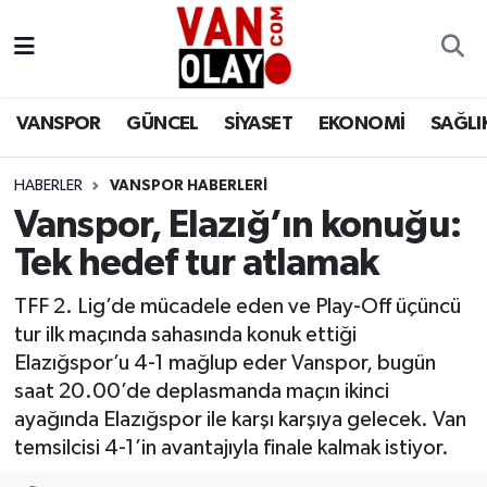
Vanspor
Van Nöbetçi Eczaneler
VANSPOR
GÜNCEL
SİYASET
EKONOMİ
SAĞLI
Güncel
Van Hava Durumu
HABERLER
VANSPOR HABERLERİ
Siyaset
Van Namaz Vakitleri
Vanspor, Elazığ’ın konuğu:
Ekonomi
Van Trafik Yoğunluk Haritası
Tek hedef tur atlamak
Sağlık
Süper Lig Puan Durumu ve Fikstür
TFF 2. Lig’de mücadele eden ve Play-Off üçüncü
tur ilk maçında sahasında konuk ettiği
Eğitim
Tüm Manşetler
Elazığspor’u 4-1 mağlup eder Vanspor, bugün
saat 20.00’de deplasmanda maçın ikinci
Bilim & Teknoloji
Son Dakika Haberleri
ayağında Elazığspor ile karşı karşıya gelecek. Van
temsilcisi 4-1’in avantajıyla finale kalmak istiyor.
Dünya
Haber Arşivi