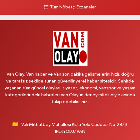
0 (505) 636 94 65
Yol Tarifi Al
Tüm Nöbetçi Eczaneler
Baran Eczanesi
Şehit Jandarma Binbaşı Cesur Mahallesi, Vali Münir Karaloğlu Caddesi
No:6 D Çaldıran Van
0 (538) 376 47 15
Yol Tarifi Al
Vitamin Eczanesi
Vanyolu Mahallesi, Kara Yusuf Bey Caddesi No:99 B Erciş Van
Van Olay, Van haber ve Van son dakika gelişmelerini hızlı, doğru
0 (432) 351 02 96
Yol Tarifi Al
ve tarafsız şekilde sunan güvenilir yerel haber sitesidir. Şehirde
yaşanan tüm güncel olayları, siyaset, ekonomi, vanspor ve yaşam
Koç Eczanesi
kategorilerindeki haberleri Van Olay’ın deneyimli ekibiyle anında
Cumhuriyet Mahallesi, Konak Sokak No:6 Gürpınar Van
takip edebilirsiniz.
0 (530) 442 24 65
Yol Tarifi Al
Vali Mithatbey Mahallesi Kışla Yolu Caddesi No:29/B
Engin Eczanesi
İPEKYOLU/VAN
Beyazıt Mahallesi, Zeylan Caddesi No:46 A Erciş Van