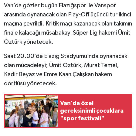
Van’da gözler bugün Elazığspor ile Vanspor
arasında oynanacak olan Play-Off üçüncü tur ikinci
maçına çevrildi. Kritik maçı kazanacak olan takımın
finale kalacağı müsabakayı Süper Lig hakemi Ümit
Öztürk yönetecek.
Saat 20.00’de Elazığ Stadyumu’nda oynanacak
olan mücadeleyi; Ümit Öztürk, Murat Temel,
Kadir Beyaz ve Emre Kaan Çalışkan hakem
dörtlüsü yönetecek.
Van’da özel
gereksinimli çocuklara
"spor festivali"