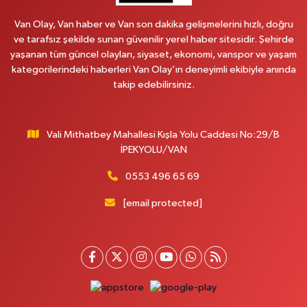
MAHMUDİYE MAH.ATATÜRK CAD.NO:17B
Van Olay, Van haber ve Van son dakika gelişmelerini hızlı, doğru
0 (531) 621 69 65
Yol Tarifi Al
ve tarafsız şekilde sunan güvenilir yerel haber sitesidir. Şehirde
yaşanan tüm güncel olayları, siyaset, ekonomi, vanspor ve yaşam
Onay Eczanesi
kategorilerindeki haberleri Van Olay’ın deneyimli ekibiyle anında
MERAŞEL FEVZİ ÇAKMAK CAD. KÜLTÜR SARAYI KIZILAY KAN MERKEZİ
takip edebilirsiniz.
KARŞISI DIŞ KAPI NO:25B
0 (432) 212 66 67
Yol Tarifi Al
Vali Mithatbey Mahallesi Kışla Yolu Caddesi No:29/B
Yenı Derman Eczanesi
İPEKYOLU/VAN
Hatuniye Mah. Özel Akdamar Hastanesi Karşısı Güven Evleri A.Blok No:7
Akdamar Hastanesi Acil yanı. İpekyolu. Hatuniye mahallesi terzioğlu, Eski
0553 496 65 69
ikinisan kedili kavşağı, 65100 Ipekyolu Van
[email protected]
0 (432) 216 14 84
Yol Tarifi Al
Hayat Eczanesi
Kışla Mah.Çınarlı Cad.1038 Sk.No:93 3-4
0 (432) 354 37 36
Yol Tarifi Al