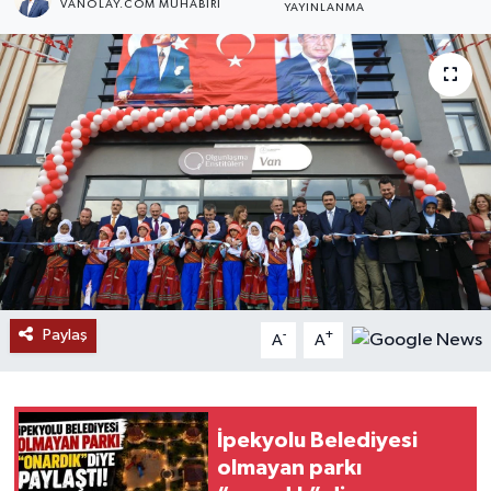
VANOLAY.COM MUHABIRI
YAYINLANMA
RESMİ İLANLAR
Paylaş
-
+
A
A
İpekyolu Belediyesi
olmayan parkı