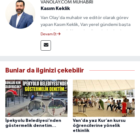
VANOLAY.COM MUHABIRI
Kasım Keklik
Van Olay’da muhabir ve editör olarak görev
yapan Kasım Keklik, Van yerel gündemi başta
olmak üzere bölgesel gelişmeleri sahadan
Devam Et
takip etmektedir. Saha haberciliğindeki
deneyimiyle hızlı ve doğru haber üretimine
odaklanan Keklik, tarafsızlık ve etik gazetecilik
ilkeleri doğrultusunda güvenilir içerikler
sunmaktadır.
Bunlar da ilginizi çekebilir
İpekyolu Belediyesi’nden
Van’da yaz Kur’an kursu
göstermelik denetim…
öğrencilerine yönelik
etkinlik