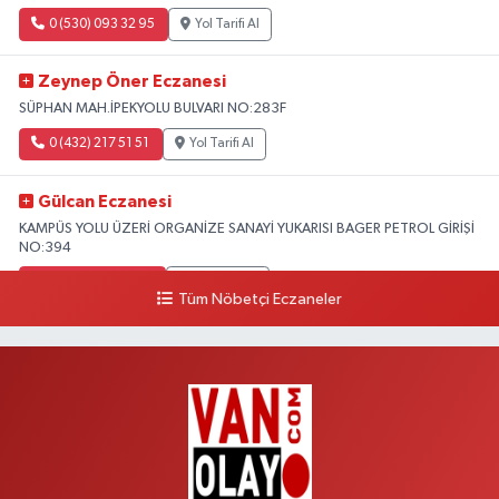
0 (530) 093 32 95
Yol Tarifi Al
Zeynep Öner Eczanesi
SÜPHAN MAH.İPEKYOLU BULVARI NO:283F
0 (432) 217 51 51
Yol Tarifi Al
Gülcan Eczanesi
KAMPÜS YOLU ÜZERİ ORGANİZE SANAYİ YUKARISI BAGER PETROL GİRİŞİ
NO:394
0 (533) 348 25 87
Yol Tarifi Al
Tüm Nöbetçi Eczaneler
Lütfiye Hanım Eczanesi
BAHÇİVAN MAH.15 TEMMUZ ŞEHİTLERİ CAD.NO:36B ÖZEL LOKMAN
HEKİM HASTANESİ ACİL KARŞISI
0 (501) 048 96 88
Yol Tarifi Al
Emek Eczanesi