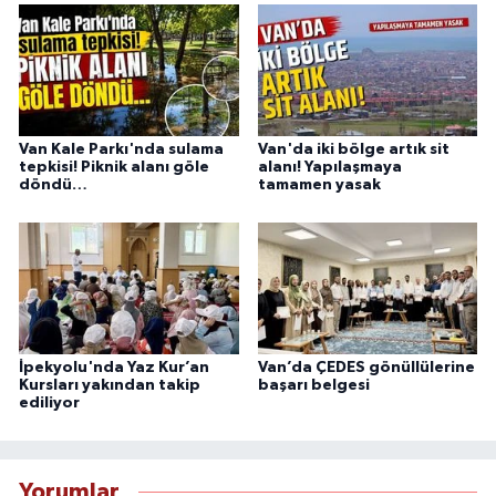
Van Kale Parkı'nda sulama
Van'da iki bölge artık sit
tepkisi! Piknik alanı göle
alanı! Yapılaşmaya
döndü…
tamamen yasak
İpekyolu'nda Yaz Kur’an
Van’da ÇEDES gönüllülerine
Kursları yakından takip
başarı belgesi
ediliyor
Yorumlar