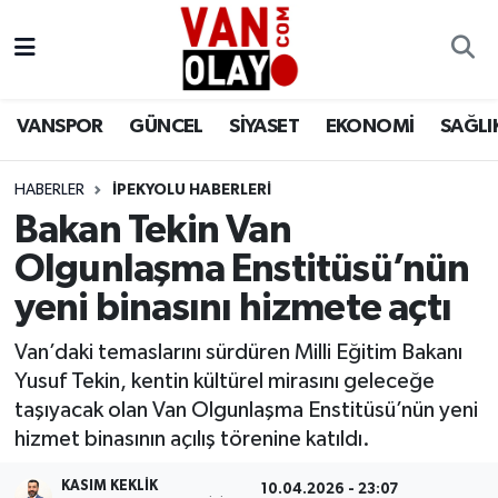
Vanspor
Van Nöbetçi Eczaneler
VANSPOR
GÜNCEL
SİYASET
EKONOMİ
SAĞLI
Güncel
Van Hava Durumu
HABERLER
İPEKYOLU HABERLERİ
Siyaset
Van Namaz Vakitleri
Bakan Tekin Van
Ekonomi
Van Trafik Yoğunluk Haritası
Olgunlaşma Enstitüsü’nün
yeni binasını hizmete açtı
Sağlık
Süper Lig Puan Durumu ve Fikstür
Van’daki temaslarını sürdüren Milli Eğitim Bakanı
Eğitim
Tüm Manşetler
Yusuf Tekin, kentin kültürel mirasını geleceğe
taşıyacak olan Van Olgunlaşma Enstitüsü’nün yeni
Bilim & Teknoloji
Son Dakika Haberleri
hizmet binasının açılış törenine katıldı.
Dünya
Haber Arşivi
KASIM KEKLIK
10.04.2026 - 23:07