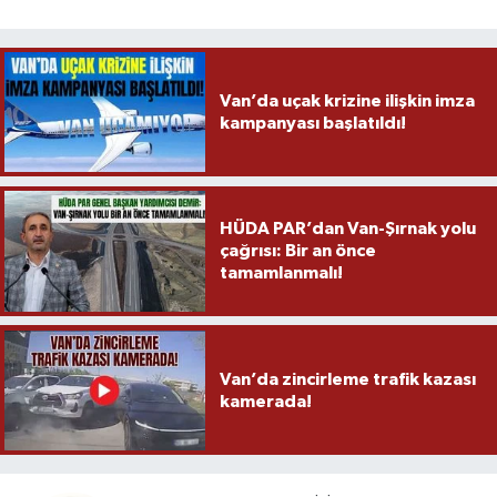
Van’da uçak krizine ilişkin imza
kampanyası başlatıldı!
HÜDA PAR’dan Van-Şırnak yolu
çağrısı: Bir an önce
tamamlanmalı!
Van’da zincirleme trafik kazası
kamerada!