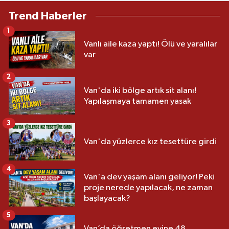
Trend Haberler
1
Vanlı aile kaza yaptı! Ölü ve yaralılar
var
2
Van'da iki bölge artık sit alanı!
Yapılaşmaya tamamen yasak
3
Van'da yüzlerce kız tesettüre girdi
4
Van'a dev yaşam alanı geliyor! Peki
proje nerede yapılacak, ne zaman
başlayacak?
5
Van’da öğretmen evine 48