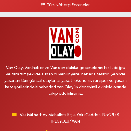
0 (543) 204 39 32
Yol Tarifi Al
Tüm Nöbetçi Eczaneler
Hilal Eczanesi
İSTASYON MAH.MEHMETPAŞA CAD.NO:44 1
0 (552) 876 65 00
Yol Tarifi Al
Peker Eczanesi
ÖZEL AKDAMAR HASTANESİ KARŞISI HATUNİYE MAH.ASMİN SK.NO:11
0 (535) 230 06 50
Yol Tarifi Al
Van Olay, Van haber ve Van son dakika gelişmelerini hızlı, doğru
ve tarafsız şekilde sunan güvenilir yerel haber sitesidir. Şehirde
Çağatay Eczanesi
yaşanan tüm güncel olayları, siyaset, ekonomi, vanspor ve yaşam
MAHMUDİYE MAH.VAN-SARAY YOLU 113 D
kategorilerindeki haberleri Van Olay’ın deneyimli ekibiyle anında
takip edebilirsiniz.
0 (432) 712 22 42
Yol Tarifi Al
Yuva Eczanesi
Vali Mithatbey Mahallesi Kışla Yolu Caddesi No:29/B
YENİŞEHİR MAH. 117.SOKAK 7-9Ahastane karşısı
İPEKYOLU/VAN
0 (432) 451 31 51
Yol Tarifi Al