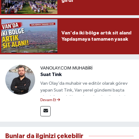
girdi
Van'da iki bölge artık sit alanı!
Yapılaşmaya tamamen yasak
VANOLAY.COM MUHABIRI
Suat Tink
Van Olay’da muhabir ve editör olarak görev
yapan Suat Tink, Van yerel gündemi başta
olmak üzere bölgesel ve ulusal gelişmeleri
Devam Et
yakından takip etmektedir. İletişim Fakültesi
mezunu olan Tink, sahadan edindiği bilgilerle
doğruluk, tarafsızlık ve etik ilkeler
çerçevesinde güvenilir ve hızlı habercilik
anlayışını benimsemektedir.
Bunlar da ilginizi çekebilir