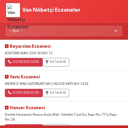
Van Nöbetçi Eczaneler
Beyarslan Eczanesi
ATATÜRK MAH.209 SK.NO:12
0 (530) 635 50 65
Yol Tarifi Al
Yaviç Eczanesi
MERKEZ MAH.AZERBAYCAN CAD.DIŞ KAPI NO:142E
0 (501) 596 22 65
Yol Tarifi Al
Hançer Eczanesi
Devlet Hastanesi Karşısı Kışla Mah. Şehitler Cad.Dış Kapı No:77 İç Kapı
No:26