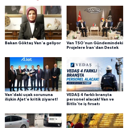
Bakan Göktaş Van'a geliyor
Van TSO'nun Gündemindeki
Projelere İran'dan Destek
Van’daki uçak sorununa
VEDAŞ 4 farklı branşta
ilişkin AJet’e kritik ziyaret!
personel alacak! Van ve
Bitlis'te iş fırsatı