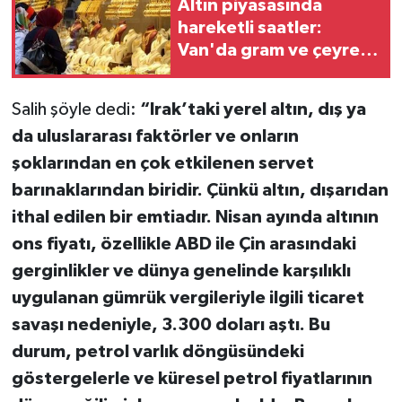
Altın piyasasında
hareketli saatler:
Van'da gram ve çeyrek
altın ne kadar oldu?
Salih şöyle dedi:
“Irak’taki yerel altın, dış ya
da uluslararası faktörler ve onların
şoklarından en çok etkilenen servet
barınaklarından biridir. Çünkü altın, dışarıdan
ithal edilen bir emtiadır. Nisan ayında altının
ons fiyatı, özellikle ABD ile Çin arasındaki
gerginlikler ve dünya genelinde karşılıklı
uygulanan gümrük vergileriyle ilgili ticaret
savaşı nedeniyle, 3.300 doları aştı. Bu
durum, petrol varlık döngüsündeki
göstergelerle ve küresel petrol fiyatlarının