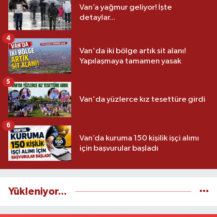
Van’a yağmur geliyor! İşte
detaylar...
4
Van'da iki bölge artık sit alanı!
Yapılaşmaya tamamen yasak
5
Van'da yüzlerce kız tesettüre girdi
6
Van’da kuruma 150 kişilik işçi alımı
için başvurular başladı
Yükleniyor...