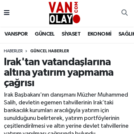
Vanspor
Van Nöbetçi Eczaneler
VANSPOR
GÜNCEL
SİYASET
EKONOMİ
SAĞLI
Güncel
Van Hava Durumu
HABERLER
GÜNCEL HABERLER
Siyaset
Van Namaz Vakitleri
Irak'tan vatandaşlarına
Ekonomi
Van Trafik Yoğunluk Haritası
altına yatırım yapmama
çağrısı
Sağlık
Süper Lig Puan Durumu ve Fikstür
Irak Başbakanı'nın danışmanı Müzher Muhammed
Eğitim
Tüm Manşetler
Salih, devletin egemen tahvillerinin Irak’taki
bankacılık kurumları aracılığıyla yatırım için
Bilim & Teknoloji
Son Dakika Haberleri
sunulduğunu belirterek, yatırım portföylerinin
çeşitlendirilmesi ve altın yerine devlet tahvillerine
Dünya
Haber Arşivi
yatırım yapılması çağrısında bulundu.