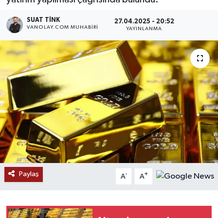
RESMİ İLANLAR
SUAT TINK
27.04.2025 - 20:52
VANOLAY.COM MUHABIRI
YAYINLANMA
Paylaş
-
+
A
A