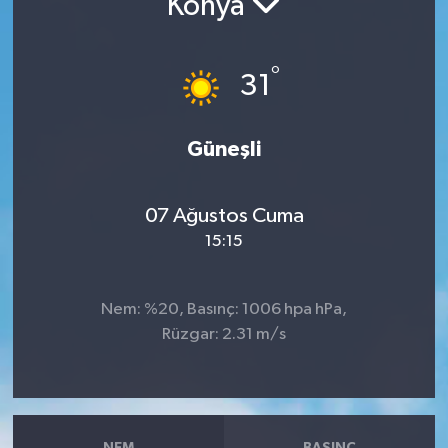
Konya
RESMİ İLANLAR
°
31
Güneşli
07 Ağustos Cuma
15:15
Nem: %20, Basınç: 1006 hpa hPa,
Rüzgar: 2.31 m/s