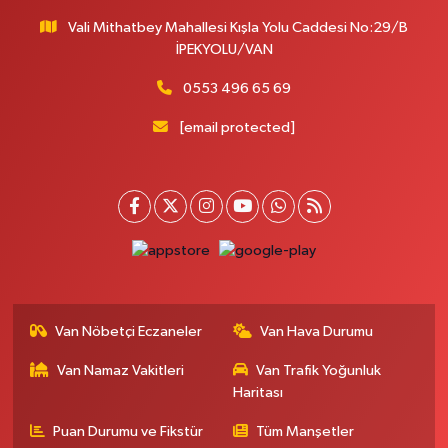
Vali Mithatbey Mahallesi Kışla Yolu Caddesi No:29/B
İPEKYOLU/VAN
0553 496 65 69
[email protected]
Van Nöbetçi Eczaneler
Van Hava Durumu
Van Namaz Vakitleri
Van Trafik Yoğunluk
Haritası
Puan Durumu ve Fikstür
Tüm Manşetler