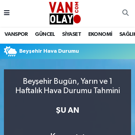
Vanspor
Van Nöbetçi Eczaneler
VANSPOR
GÜNCEL
SİYASET
EKONOMİ
SAĞLI
Güncel
Van Hava Durumu
Beyşehir Hava Durumu
Siyaset
Van Namaz Vakitleri
Ekonomi
Van Trafik Yoğunluk Haritası
Beyşehir Bugün, Yarın ve 1
Sağlık
Süper Lig Puan Durumu ve Fikstür
Haftalık Hava Durumu Tahmini
Eğitim
Tüm Manşetler
ŞU AN
Bilim & Teknoloji
Son Dakika Haberleri
Dünya
Haber Arşivi