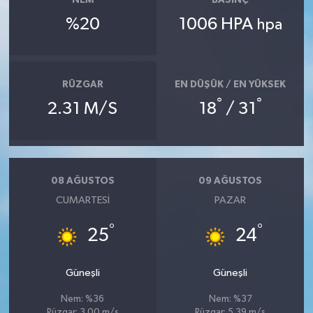
NEM
BASINÇ
%20
1006 HPA
hpa
RÜZGAR
EN DÜŞÜK / EN YÜKSEK
°
°
2.31 M/S
18
/ 31
08 AĞUSTOS
09 AĞUSTOS
CUMARTESI
PAZAR
°
°
25
24
Güneşli
Güneşli
Nem: %36
Nem: %37
Rüzgar: 3.00 m/s
Rüzgar: 5.39 m/s