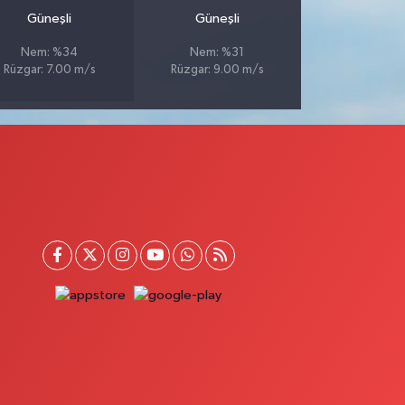
Güneşli
Güneşli
Nem: %34
Nem: %31
Rüzgar: 7.00 m/s
Rüzgar: 9.00 m/s