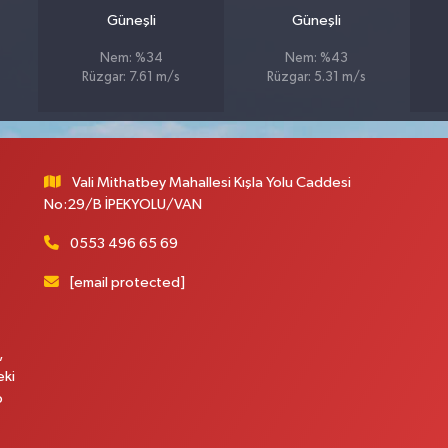
Güneşli
Güneşli
Nem: %34
Nem: %43
Rüzgar: 7.61 m/s
Rüzgar: 5.31 m/s
Vali Mithatbey Mahallesi Kışla Yolu Caddesi
No:29/B İPEKYOLU/VAN
0553 496 65 69
[email protected]
,
eki
p