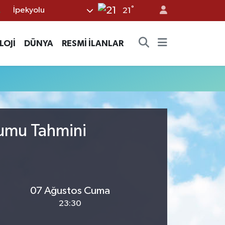
°
İpekyolu
2
21
7
LOJİ
DÜNYA
RESMİ İLANLAR
7
5
9
9
rumu Tahmini
07 Ağustos Cuma
23:30