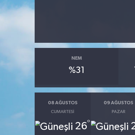
RESMİ İLANLAR
NEM
%31
08 AĞUSTOS
09 AĞUSTOS
CUMARTESI
PAZAR
°
26