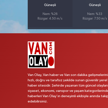
Güneşli
Güneşli
Nem: %26
Nem: %33
Rüzgar: 4.50 m/s
Rüzgar: 7.50 m/s
Van Olay, Van haber ve Van son dakika gelişmelerini
hızlı, doğru ve tarafsız şekilde sunan güvenilir yerel
haber sitesidir. Şehirde yaşanan tüm güncel olayları
siyaset, ekonomi, vanspor ve yaşam kategorilerind
haberleri Van Olay’ın deneyimli ekibiyle anında taki
edebilirsiniz.