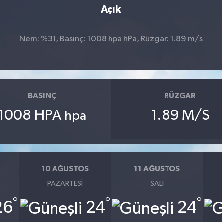
Açık
Nem: %31, Basınç: 1008 hpa hPa, Rüzgar: 1.89 m/s
BASINÇ
RÜZGAR
1008 HPA
1.89 M/S
hpa
10 AĞUSTOS
11 AĞUSTOS
PAZARTESI
SALI
°
°
°
26
24
24