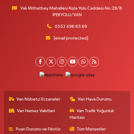
Vali Mithatbey Mahallesi Kışla Yolu Caddesi No:29/B
İPEKYOLU/VAN
0553 496 65 69
[email protected]
Van Nöbetçi Eczaneler
Van Hava Durumu
Van Namaz Vakitleri
Van Trafik Yoğunluk
Haritası
Puan Durumu ve Fikstür
Tüm Manşetler