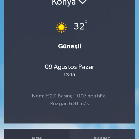
Konya
RESMİ İLANLAR
°
32
Güneşli
09 Ağustos Pazar
13:15
Nem: %27, Basınç: 1007 hpa hPa,
Rüzgar: 6.81 m/s