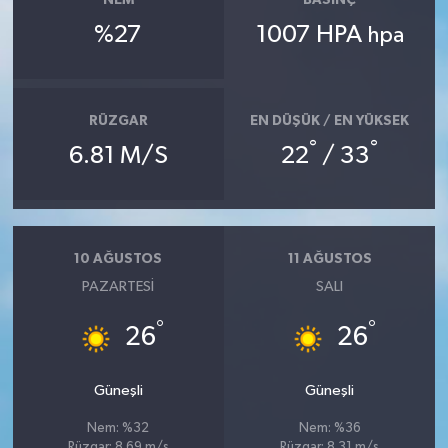
NEM
BASINÇ
%27
1007 HPA
hpa
RÜZGAR
EN DÜŞÜK / EN YÜKSEK
°
°
6.81 M/S
22
/ 33
10 AĞUSTOS
11 AĞUSTOS
PAZARTESI
SALI
°
°
26
26
Güneşli
Güneşli
Nem: %32
Nem: %36
Rüzgar: 8.69 m/s
Rüzgar: 8.31 m/s