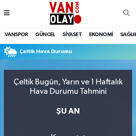
Vanspor
Van Nöbetçi Eczaneler
VANSPOR
GÜNCEL
SİYASET
EKONOMİ
SAĞLI
Güncel
Van Hava Durumu
Çeltik Hava Durumu
Siyaset
Van Namaz Vakitleri
Ekonomi
Van Trafik Yoğunluk Haritası
Çeltik Bugün, Yarın ve 1 Haftalık
Sağlık
Süper Lig Puan Durumu ve Fikstür
Hava Durumu Tahmini
Eğitim
Tüm Manşetler
ŞU AN
Bilim & Teknoloji
Son Dakika Haberleri
Dünya
Haber Arşivi