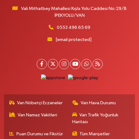
Vali Mithatbey Mahallesi Kışla Yolu Caddesi No:29/B
İPEKYOLU/VAN
0553 496 65 69
[email protected]
Van Nöbetçi Eczaneler
Van Hava Durumu
Van Namaz Vakitleri
Van Trafik Yoğunluk
Haritası
Puan Durumu ve Fikstür
Tüm Manşetler