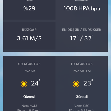
NEM
BASINÇ
%29
1008 HPA
hpa
RÜZGAR
EN DÜŞÜK / EN YÜKSEK
°
°
3.61 M/S
17
/ 32
09 AĞUSTOS
10 AĞUSTOS
PAZAR
PAZARTESI
°
°
24
23
Güneşli
Güneşli
Nem: %43
Nem: %50
Rüzgar: 6.11 m/s
Rüzgar: 6.39 m/s