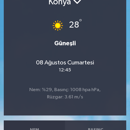
Konya
RESMİ İLANLAR
°
28
Güneşli
08 Ağustos Cumartesi
12:45
Nem: %29, Basınç: 1008 hpa hPa,
Rüzgar: 3.61 m/s