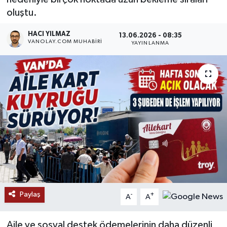
oluştu.
RESMİ İLANLAR
HACI YILMAZ
13.06.2026 - 08:35
VANOLAY.COM MUHABIRI
YAYINLANMA
Paylaş
-
+
A
A
Aile ve sosyal destek ödemelerinin daha düzenli