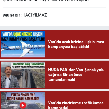
Muhabir:
HACI YILMAZ
Van’da uçak krizine ilişkin imza
kampanyası başlatıldı!
HÜDA PAR’dan Van-Şırnak yolu
çağrısı: Bir an önce
tamamlanmalı!
Van’da zincirleme trafik kazası
kamerada!