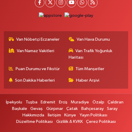
Kışla Mah.Çınarlı Cad.1038 Sk.No:93 3-4
0 (432) 354 37 36
Yol Tarifi Al
Erdoğan Eczanesi
SEREFIYE MAHALLE URARTU SOKAK ESKİ İSTANBUL HAST. KRŞ. NO:6 B
Van Nöbetçi Eczaneler
Van Hava Durumu
0 (432) 215 82 65
Yol Tarifi Al
Van Namaz Vakitleri
Van Trafik Yoğunluk
Haritası
Derman Eczanesi
BAHÇELİEVLER MAH.MUSLİH GÖRENTAŞ BULVARI NO:57Çağdaş fırının
Puan Durumu ve Fikstür
Tüm Manşetler
karşısı
Son Dakika Haberleri
Haber Arşivi
0 (501) 322 00 65
Yol Tarifi Al
Yenı Sıfa Eczanesi
İpekyolu
Tuşba
Edremit
Erciş
Muradiye
Özalp
Çaldıran
VANYOLU CADDESİ NO:42
Başkale
Gevaş
Gürpınar
Çatak
Bahçesaray
Saray
0 (532) 689 22 50
Yol Tarifi Al
Hakkımızda
İletişim
Künye
Yayın Politikası
Düzeltme Politikası
Gizlilik & KVKK
Çerez Politikası
Doğa Eczanesi