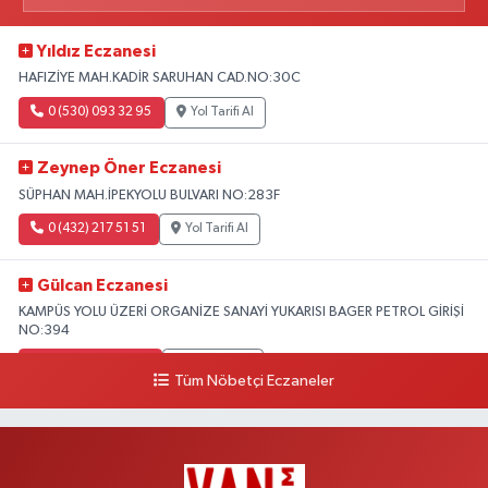
Yıldız Eczanesi
HAFIZİYE MAH.KADİR SARUHAN CAD.NO:30C
0 (530) 093 32 95
Yol Tarifi Al
Zeynep Öner Eczanesi
SÜPHAN MAH.İPEKYOLU BULVARI NO:283F
0 (432) 217 51 51
Yol Tarifi Al
Gülcan Eczanesi
KAMPÜS YOLU ÜZERİ ORGANİZE SANAYİ YUKARISI BAGER PETROL GİRİŞİ
NO:394
0 (533) 348 25 87
Yol Tarifi Al
Tüm Nöbetçi Eczaneler
Lütfiye Hanım Eczanesi
BAHÇİVAN MAH.15 TEMMUZ ŞEHİTLERİ CAD.NO:36B ÖZEL LOKMAN
HEKİM HASTANESİ ACİL KARŞISI