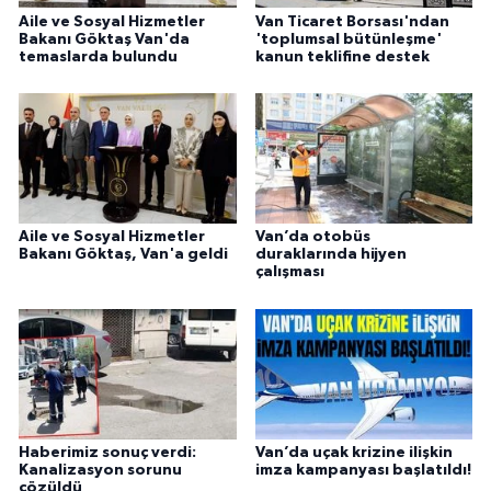
Aile ve Sosyal Hizmetler
Van Ticaret Borsası'ndan
Bakanı Göktaş Van'da
'toplumsal bütünleşme'
temaslarda bulundu
kanun teklifine destek
Aile ve Sosyal Hizmetler
Van’da otobüs
Bakanı Göktaş, Van'a geldi
duraklarında hijyen
çalışması
Haberimiz sonuç verdi:
Van’da uçak krizine ilişkin
Kanalizasyon sorunu
imza kampanyası başlatıldı!
çözüldü