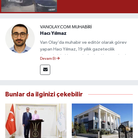
VANOLAY.COM MUHABIRI
Hacı Yılmaz
Van Olay’da muhabir ve editör olarak görev
yapan Hacı Yılmaz, 19 yıllık gazetecilik
deneyimiyle Van yerel gündemi başta olmak
Devam Et
üzere bölgesel ve ulusal gelişmeleri sahadan
takip etmektedir. Editoryal sürece katkı sunan
Yılmaz, tarafsızlık, doğruluk ve etik ilkeler
çerçevesinde ürettiği haberlerle kamuoyunu
güvenilir kaynaklara dayalı olarak
Bunlar da ilginizi çekebilir
bilgilendirmektedir.