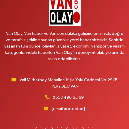
0 (501) 048 96 88
Yol Tarifi Al
Emek Eczanesi
MAHMUDİYE MAH.ATATÜRK CAD.NO:17B
Van Olay, Van haber ve Van son dakika gelişmelerini hızlı, doğru
0 (531) 621 69 65
Yol Tarifi Al
ve tarafsız şekilde sunan güvenilir yerel haber sitesidir. Şehirde
yaşanan tüm güncel olayları, siyaset, ekonomi, vanspor ve yaşam
Onay Eczanesi
kategorilerindeki haberleri Van Olay’ın deneyimli ekibiyle anında
MERAŞEL FEVZİ ÇAKMAK CAD. KÜLTÜR SARAYI KIZILAY KAN MERKEZİ
takip edebilirsiniz.
KARŞISI DIŞ KAPI NO:25B
0 (432) 212 66 67
Yol Tarifi Al
Vali Mithatbey Mahallesi Kışla Yolu Caddesi No:29/B
Yenı Derman Eczanesi
İPEKYOLU/VAN
Hatuniye Mah. Özel Akdamar Hastanesi Karşısı Güven Evleri A.Blok No:7
Akdamar Hastanesi Acil yanı. İpekyolu. Hatuniye mahallesi terzioğlu, Eski
0553 496 65 69
ikinisan kedili kavşağı, 65100 Ipekyolu Van
[email protected]
0 (432) 216 14 84
Yol Tarifi Al
Hayat Eczanesi