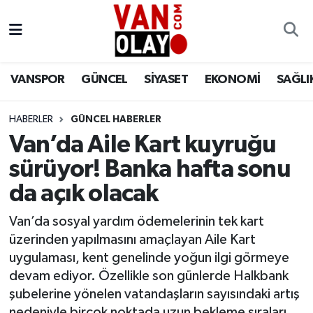
Vanspor
Van Nöbetçi Eczaneler
VANSPOR
GÜNCEL
SİYASET
EKONOMİ
SAĞLI
Güncel
Van Hava Durumu
HABERLER
GÜNCEL HABERLER
Siyaset
Van Namaz Vakitleri
Van’da Aile Kart kuyruğu
Ekonomi
Van Trafik Yoğunluk Haritası
sürüyor! Banka hafta sonu
da açık olacak
Sağlık
Süper Lig Puan Durumu ve Fikstür
Van’da sosyal yardım ödemelerinin tek kart
Eğitim
Tüm Manşetler
üzerinden yapılmasını amaçlayan Aile Kart
uygulaması, kent genelinde yoğun ilgi görmeye
Bilim & Teknoloji
Son Dakika Haberleri
devam ediyor. Özellikle son günlerde Halkbank
şubelerine yönelen vatandaşların sayısındaki artış
Dünya
Haber Arşivi
nedeniyle birçok noktada uzun bekleme sıraları