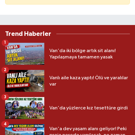
Trend Haberler
1
Van'da iki bölge artık sit alanı!
Yapılaşmaya tamamen yasak
2
Vanlı aile kaza yaptı! Ölü ve yaralılar
var
3
Van'da yüzlerce kız tesettüre girdi
4
Van'a dev yaşam alanı geliyor! Peki