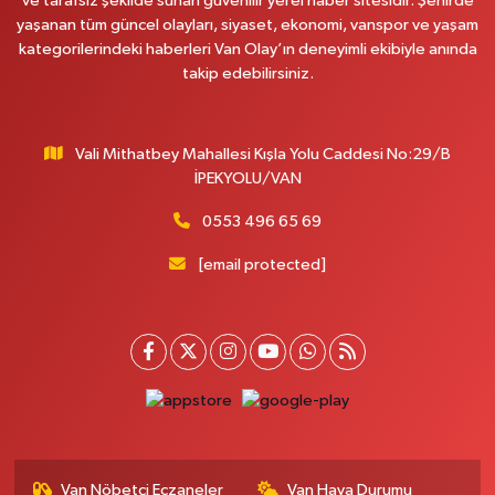
ve tarafsız şekilde sunan güvenilir yerel haber sitesidir. Şehirde
yaşanan tüm güncel olayları, siyaset, ekonomi, vanspor ve yaşam
kategorilerindeki haberleri Van Olay’ın deneyimli ekibiyle anında
takip edebilirsiniz.
Vali Mithatbey Mahallesi Kışla Yolu Caddesi No:29/B
İPEKYOLU/VAN
0553 496 65 69
[email protected]
Van Nöbetçi Eczaneler
Van Hava Durumu