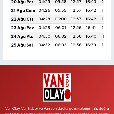
20 Ağu Per
04:25
05:58
12:57
16:43
19:46
21 Ağu Cum
04:26
05:59
12:57
16:42
19:45
22 Ağu Cts
04:28
06:00
12:57
16:42
19:44
23 Ağu Paz
04:29
06:01
12:56
16:41
19:42
24 Ağu Pts
04:30
06:02
12:56
16:40
19:41
25 Ağu Sal
04:32
06:03
12:56
16:39
19:39
Van Olay, Van haber ve Van son dakika gelişmelerini hızlı, doğru