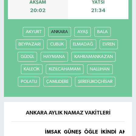
AKŞAM
YATSI
20:02
21:34
AKYURT
ANKARA
AYAŞ
BALA
BEYPAZARI
CUBUK
ELMADAĞ
EVREN
GÜDÜL
HAYMANA
KAHRAMANKAZAN
KALECİK
KIZILCAHAMAM
NALLIHAN
POLATLI
ÇAMLIDERE
ŞEREFLİKOÇHİSAR
ANKARA AYLIK NAMAZ VAKITLERI
İMSAK
GÜNEŞ
ÖĞLE
İKINDI
AKŞA