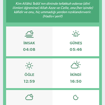
Kim Allâhü Teâlâ'nın dininde tefakkuh ederse (dînî
ilimleri öğrenirse) Allah Azze ve Celle, ona (her işinde)
RESMİ İLANLAR
kâfidir ve onu, hiç ummadığı yerden rızıklandırıverir.
(Hadis-i şerif)
İMSAK
GÜNEŞ
04:08
05:46
ÖĞLE
İKINDI
12:59
16:50