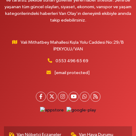
ve tarafsız şekilde sunan güvenilir yerel haber sitesidir. Şehirde
yaşanan tüm güncel olayları, siyaset, ekonomi, vanspor ve yaşam
kategorilerindeki haberleri Van Olay’ın deneyimli ekibiyle anında
takip edebilirsiniz.
Vali Mithatbey Mahallesi Kışla Yolu Caddesi No:29/B
İPEKYOLU/VAN
0553 496 65 69
[email protected]
Van Nöbetçi Eczaneler
Van Hava Durumu