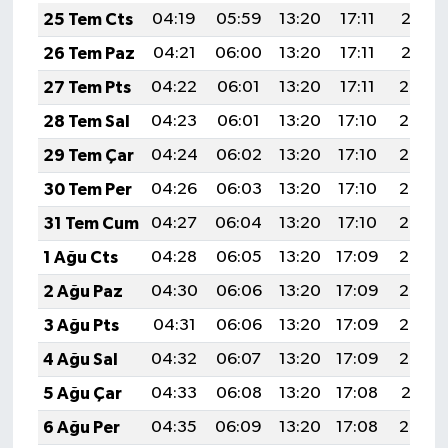
25 Tem Cts
04:19
05:59
13:20
17:11
20:31
26 Tem Paz
04:21
06:00
13:20
17:11
20:31
27 Tem Pts
04:22
06:01
13:20
17:11
20:30
28 Tem Sal
04:23
06:01
13:20
17:10
20:29
29 Tem Çar
04:24
06:02
13:20
17:10
20:28
30 Tem Per
04:26
06:03
13:20
17:10
20:27
31 Tem Cum
04:27
06:04
13:20
17:10
20:26
1 Ağu Cts
04:28
06:05
13:20
17:09
20:25
2 Ağu Paz
04:30
06:06
13:20
17:09
20:24
3 Ağu Pts
04:31
06:06
13:20
17:09
20:23
4 Ağu Sal
04:32
06:07
13:20
17:09
20:22
5 Ağu Çar
04:33
06:08
13:20
17:08
20:21
6 Ağu Per
04:35
06:09
13:20
17:08
20:20