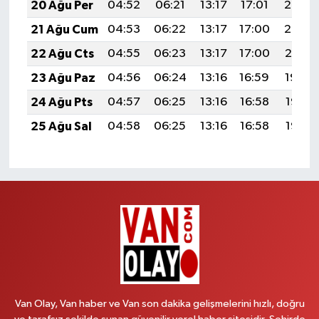
20 Ağu Per
04:52
06:21
13:17
17:01
20:03
21 Ağu Cum
04:53
06:22
13:17
17:00
20:02
22 Ağu Cts
04:55
06:23
13:17
17:00
20:01
23 Ağu Paz
04:56
06:24
13:16
16:59
19:59
24 Ağu Pts
04:57
06:25
13:16
16:58
19:58
25 Ağu Sal
04:58
06:25
13:16
16:58
19:56
Van Olay, Van haber ve Van son dakika gelişmelerini hızlı, doğru