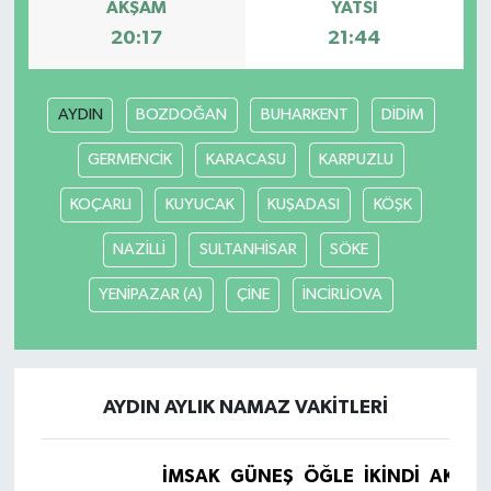
AKŞAM
YATSI
20:17
21:44
AYDIN
BOZDOĞAN
BUHARKENT
DİDİM
GERMENCİK
KARACASU
KARPUZLU
KOÇARLI
KUYUCAK
KUŞADASI
KÖŞK
NAZİLLİ
SULTANHİSAR
SÖKE
YENİPAZAR (A)
ÇİNE
İNCİRLİOVA
AYDIN AYLIK NAMAZ VAKITLERI
İMSAK
GÜNEŞ
ÖĞLE
İKINDI
AKŞA