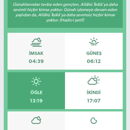
Günahlarından tevbe eden gençten, Allâhü Teâlâ'ya daha
sevimli hiçbir kimse yoktur. Günah işlemeye devam eden
RESMİ İLANLAR
yaşlıdan da, Allâhü Teâlâ'ya daha sevimsiz hiçbir kimse
yoktur. (Hadis-i şerif)
İMSAK
GÜNEŞ
04:39
06:12
ÖĞLE
İKINDI
13:19
17:07