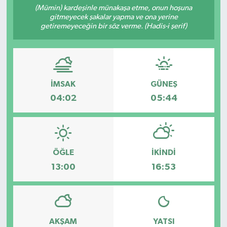
(Mümin) kardeşinle münakaşa etme, onun hoşuna
gitmeyecek şakalar yapma ve ona yerine
RESMİ İLANLAR
getiremeyeceğin bir söz verme. (Hadis-i şerif)
İMSAK
GÜNEŞ
04:02
05:44
ÖĞLE
İKINDI
13:00
16:53
AKŞAM
YATSI