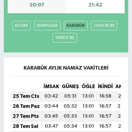
20:07
21:42
EFLANİ
ESKİPAZAR
KARABÜK
OVACIK (K)
YENİCE (K)
KARABÜK AYLIK NAMAZ VAKITLERI
İMSAK
GÜNEŞ
ÖĞLE
İKINDI
AKŞA
25 Tem Cts
03:42
05:31
13:01
16:58
20:21
26 Tem Paz
03:44
05:32
13:01
16:57
20:20
27 Tem Pts
03:45
05:33
13:01
16:57
20:19
28 Tem Sal
03:47
05:34
13:01
16:57
20:18