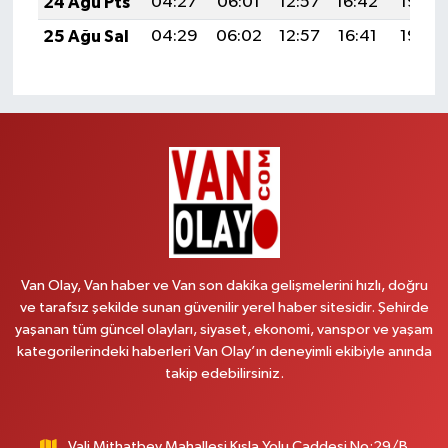
24 Ağu Pts
04:27
06:01
12:57
16:42
19:43
25 Ağu Sal
04:29
06:02
12:57
16:41
19:42
Van Olay, Van haber ve Van son dakika gelişmelerini hızlı, doğru
ve tarafsız şekilde sunan güvenilir yerel haber sitesidir. Şehirde
yaşanan tüm güncel olayları, siyaset, ekonomi, vanspor ve yaşam
kategorilerindeki haberleri Van Olay’ın deneyimli ekibiyle anında
takip edebilirsiniz.
Vali Mithatbey Mahallesi Kışla Yolu Caddesi No:29/B