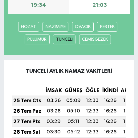
19:34
21:03
HOZAT
NAZİMİYE
OVACIK
PERTEK
PÜLÜMÜR
TUNCELİ
ÇEMİŞGEZEK
TUNCELİ AYLIK NAMAZ VAKITLERI
İMSAK
GÜNEŞ
ÖĞLE
İKINDI
AKŞA
25 Tem Cts
03:26
05:09
12:33
16:26
19:48
26 Tem Paz
03:28
05:10
12:33
16:26
19:47
27 Tem Pts
03:29
05:11
12:33
16:26
19:46
28 Tem Sal
03:30
05:12
12:33
16:26
19:45