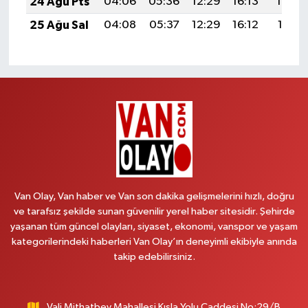
24 Ağu Pts
04:06
05:36
12:29
16:13
19:13
25 Ağu Sal
04:08
05:37
12:29
16:12
19:11
Van Olay, Van haber ve Van son dakika gelişmelerini hızlı, doğru
ve tarafsız şekilde sunan güvenilir yerel haber sitesidir. Şehirde
yaşanan tüm güncel olayları, siyaset, ekonomi, vanspor ve yaşam
kategorilerindeki haberleri Van Olay’ın deneyimli ekibiyle anında
takip edebilirsiniz.
Vali Mithatbey Mahallesi Kışla Yolu Caddesi No:29/B