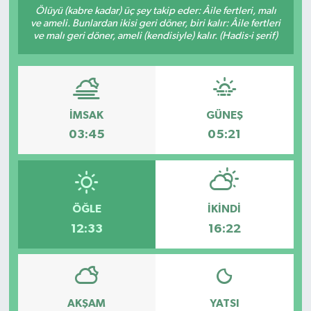
Ölüyü (kabre kadar) üç şey takip eder: Âile fertleri, malı
ve ameli. Bunlardan ikisi geri döner, biri kalır: Âile fertleri
RESMİ İLANLAR
ve malı geri döner, ameli (kendisiyle) kalır. (Hadis-i şerif)
İMSAK
GÜNEŞ
03:45
05:21
ÖĞLE
İKINDI
12:33
16:22
AKŞAM
YATSI