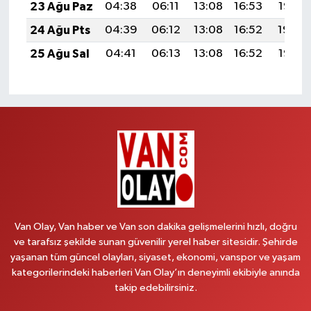
23 Ağu Paz
04:38
06:11
13:08
16:53
19:55
24 Ağu Pts
04:39
06:12
13:08
16:52
19:54
25 Ağu Sal
04:41
06:13
13:08
16:52
19:52
Van Olay, Van haber ve Van son dakika gelişmelerini hızlı, doğru
ve tarafsız şekilde sunan güvenilir yerel haber sitesidir. Şehirde
yaşanan tüm güncel olayları, siyaset, ekonomi, vanspor ve yaşam
kategorilerindeki haberleri Van Olay’ın deneyimli ekibiyle anında
takip edebilirsiniz.