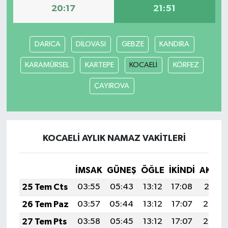
20:17
21:51
DARICA
DİLOVASI
GEBZE
KANDIRA
KARAMÜRSEL
KARTEPE
KOCAELİ
KÖRFEZ
ÇAYIROVA
KOCAELİ AYLIK NAMAZ VAKITLERI
İMSAK
GÜNEŞ
ÖĞLE
İKINDI
AKŞA
25 Tem Cts
03:55
05:43
13:12
17:08
20:31
26 Tem Paz
03:57
05:44
13:12
17:07
20:30
27 Tem Pts
03:58
05:45
13:12
17:07
20:29