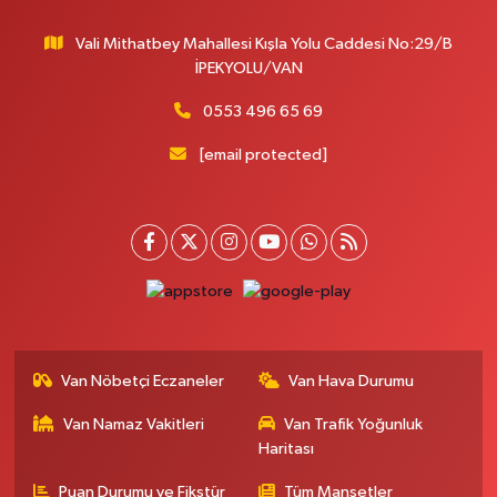
Vali Mithatbey Mahallesi Kışla Yolu Caddesi No:29/B
İPEKYOLU/VAN
0553 496 65 69
[email protected]
Van Nöbetçi Eczaneler
Van Hava Durumu
Van Namaz Vakitleri
Van Trafik Yoğunluk
Haritası
Puan Durumu ve Fikstür
Tüm Manşetler