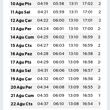
10 Ağu Pts
04:19
05:58
13:11
17:02
20:13
11 Ağu Sal
04:21
05:59
13:11
17:01
20:12
12 Ağu Çar
04:22
06:00
13:10
17:01
20:11
13 Ağu Per
04:24
06:01
13:10
17:00
20:09
14 Ağu Cum
04:25
06:02
13:10
16:59
20:08
15 Ağu Cts
04:27
06:03
13:10
16:59
20:07
16 Ağu Paz
04:28
06:04
13:10
16:58
20:05
17 Ağu Pts
04:29
06:05
13:09
16:58
20:04
18 Ağu Sal
04:31
06:06
13:09
16:57
20:02
19 Ağu Çar
04:32
06:07
13:09
16:56
20:01
20 Ağu Per
04:34
06:08
13:09
16:55
20:00
21 Ağu Cum
04:35
06:09
13:09
16:55
19:58
22 Ağu Cts
04:37
06:10
13:08
16:54
19:57