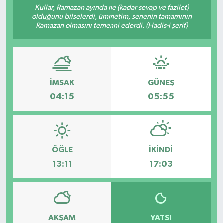
Kullar, Ramazan ayında ne (kadar sevap ve fazilet)
olduğunu bilselerdi, ümmetim, senenin tamamının
RESMİ İLANLAR
Ramazan olmasını temenni ederdi. (Hadis-i şerif)
İMSAK
GÜNEŞ
04:15
05:55
ÖĞLE
İKINDI
13:11
17:03
AKŞAM
YATSI