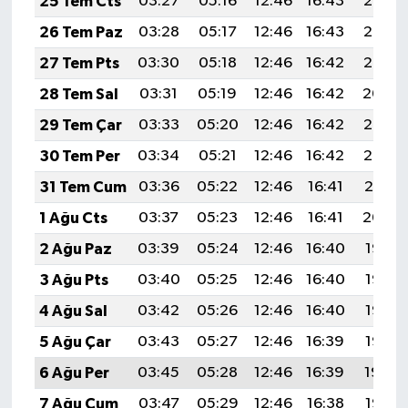
25 Tem Cts
03:27
05:16
12:46
16:43
20:07
26 Tem Paz
03:28
05:17
12:46
16:43
20:06
27 Tem Pts
03:30
05:18
12:46
16:42
20:05
28 Tem Sal
03:31
05:19
12:46
16:42
20:04
29 Tem Çar
03:33
05:20
12:46
16:42
20:03
30 Tem Per
03:34
05:21
12:46
16:42
20:02
31 Tem Cum
03:36
05:22
12:46
16:41
20:01
1 Ağu Cts
03:37
05:23
12:46
16:41
20:00
2 Ağu Paz
03:39
05:24
12:46
16:40
19:58
3 Ağu Pts
03:40
05:25
12:46
16:40
19:57
4 Ağu Sal
03:42
05:26
12:46
16:40
19:56
5 Ağu Çar
03:43
05:27
12:46
16:39
19:55
6 Ağu Per
03:45
05:28
12:46
16:39
19:54
7 Ağu Cum
03:47
05:29
12:46
16:38
19:53