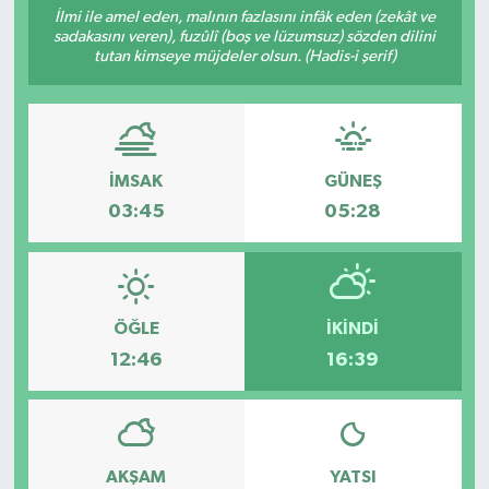
İlmi ile amel eden, malının fazlasını infâk eden (zekât ve
sadakasını veren), fuzûlî (boş ve lüzumsuz) sözden dilini
RESMİ İLANLAR
tutan kimseye müjdeler olsun. (Hadis-i şerif)
İMSAK
GÜNEŞ
03:45
05:28
ÖĞLE
İKINDI
12:46
16:39
AKŞAM
YATSI