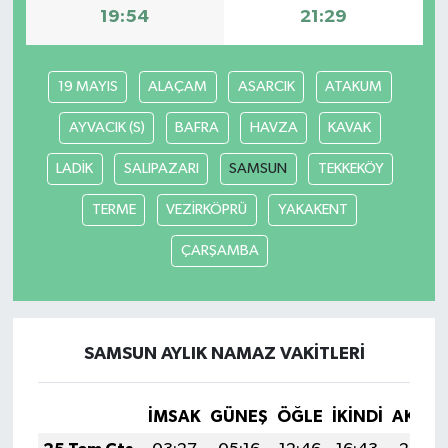
19:54
21:29
19 MAYIS
ALAÇAM
ASARCIK
ATAKUM
AYVACIK (S)
BAFRA
HAVZA
KAVAK
LADİK
SALIPAZARI
SAMSUN
TEKKEKÖY
TERME
VEZİRKÖPRÜ
YAKAKENT
ÇARŞAMBA
SAMSUN AYLIK NAMAZ VAKITLERI
İMSAK
GÜNEŞ
ÖĞLE
İKINDI
AKŞA