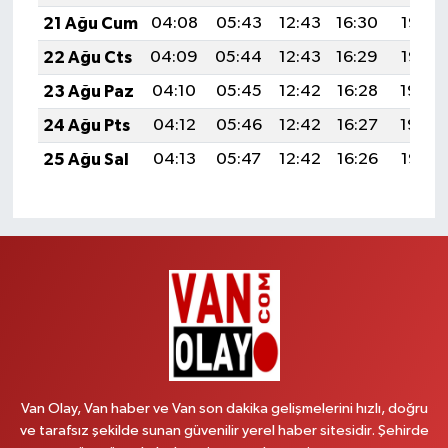
21 Ağu Cum
04:08
05:43
12:43
16:30
19:33
22 Ağu Cts
04:09
05:44
12:43
16:29
19:32
23 Ağu Paz
04:10
05:45
12:42
16:28
19:30
24 Ağu Pts
04:12
05:46
12:42
16:27
19:29
25 Ağu Sal
04:13
05:47
12:42
16:26
19:27
Van Olay, Van haber ve Van son dakika gelişmelerini hızlı, doğru
ve tarafsız şekilde sunan güvenilir yerel haber sitesidir. Şehirde