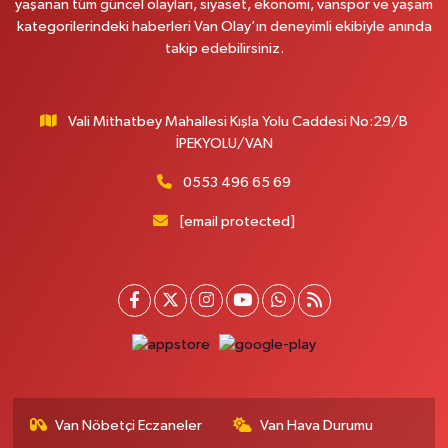
yaşanan tüm güncel olayları, siyaset, ekonomi, vanspor ve yaşam
kategorilerindeki haberleri Van Olay’ın deneyimli ekibiyle anında
takip edebilirsiniz.
Vali Mithatbey Mahallesi Kışla Yolu Caddesi No:29/B
İPEKYOLU/VAN
0553 496 65 69
[email protected]
Van Nöbetçi Eczaneler
Van Hava Durumu