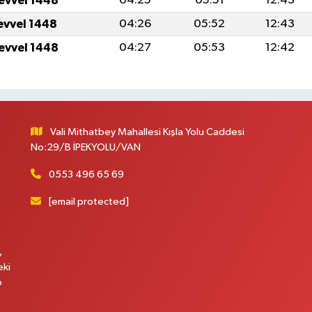
levvel 1448
04:25
05:51
12:43
levvel 1448
04:26
05:52
12:43
levvel 1448
04:27
05:53
12:42
Vali Mithatbey Mahallesi Kışla Yolu Caddesi
No:29/B İPEKYOLU/VAN
0553 496 65 69
[email protected]
,
eki
p