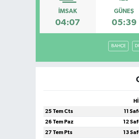
İMSAK
GÜNEŞ
RESMİ İLANLAR
04:07
05:39
BAHÇE
D
Hİ
25 Tem Cts
11 Sa
26 Tem Paz
12 Sa
27 Tem Pts
13 Sa