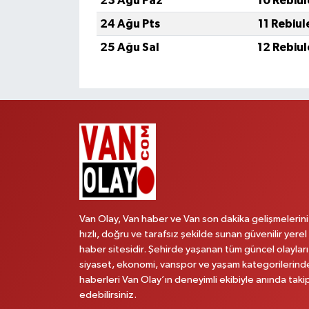
23 Ağu Paz
10 Rebiu
24 Ağu Pts
11 Rebiu
25 Ağu Sal
12 Rebiu
Van Olay, Van haber ve Van son dakika gelişmelerini
hızlı, doğru ve tarafsız şekilde sunan güvenilir yerel
haber sitesidir. Şehirde yaşanan tüm güncel olayları
siyaset, ekonomi, vanspor ve yaşam kategorilerind
haberleri Van Olay’ın deneyimli ekibiyle anında taki
edebilirsiniz.