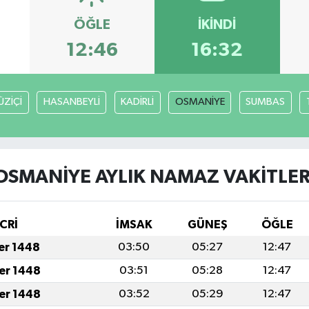
ÖĞLE
İKINDI
12:46
16:32
ÜZİÇİ
HASANBEYLİ
KADİRLİ
OSMANİYE
SUMBAS
OSMANİYE AYLIK NAMAZ VAKITLER
CRİ
İMSAK
GÜNEŞ
ÖĞLE
fer 1448
03:50
05:27
12:47
fer 1448
03:51
05:28
12:47
fer 1448
03:52
05:29
12:47