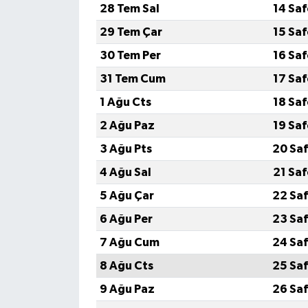
28 Tem Sal
14 Sa
29 Tem Çar
15 Sa
30 Tem Per
16 Sa
31 Tem Cum
17 Sa
1 Ağu Cts
18 Sa
2 Ağu Paz
19 Sa
3 Ağu Pts
20 Saf
4 Ağu Sal
21 Sa
5 Ağu Çar
22 Saf
6 Ağu Per
23 Saf
7 Ağu Cum
24 Saf
8 Ağu Cts
25 Saf
9 Ağu Paz
26 Saf