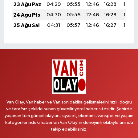
23 Ağu Paz
04:29
05:55
12:46
16:28
19:28
24 Ağu Pts
04:30
05:56
12:46
16:28
19:27
25 Ağu Sal
04:31
05:57
12:46
16:27
19:25
Van Olay, Van haber ve Van son dakika gelişmelerini hızlı, doğru
ve tarafsız şekilde sunan güvenilir yerel haber sitesidir. Şehirde
yaşanan tüm güncel olayları, siyaset, ekonomi, vanspor ve yaşam
kategorilerindeki haberleri Van Olay’ın deneyimli ekibiyle anında
takip edebilirsiniz.