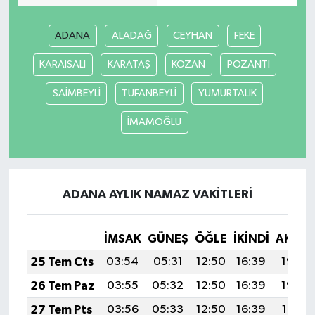
ADANA
ALADAĞ
CEYHAN
FEKE
KARAISALI
KARATAŞ
KOZAN
POZANTI
SAİMBEYLİ
TUFANBEYLİ
YUMURTALIK
İMAMOĞLU
ADANA AYLIK NAMAZ VAKITLERI
İMSAK
GÜNEŞ
ÖĞLE
İKINDI
AKŞA
25 Tem Cts
03:54
05:31
12:50
16:39
19:59
26 Tem Paz
03:55
05:32
12:50
16:39
19:59
27 Tem Pts
03:56
05:33
12:50
16:39
19:58