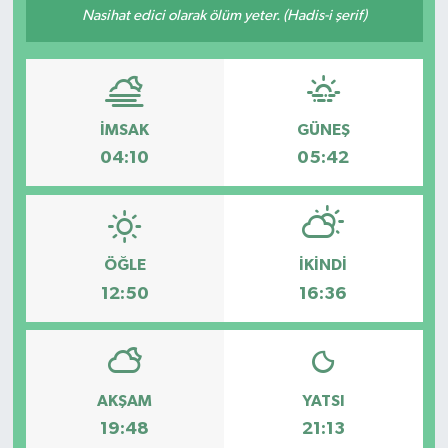
Nasihat edici olarak ölüm yeter. (Hadis-i şerif)
RESMİ İLANLAR
İMSAK
GÜNEŞ
04:10
05:42
ÖĞLE
İKINDI
12:50
16:36
AKŞAM
YATSI
19:48
21:13