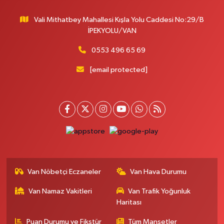
Vali Mithatbey Mahallesi Kışla Yolu Caddesi No:29/B
İPEKYOLU/VAN
0553 496 65 69
[email protected]
Van Nöbetçi Eczaneler
Van Hava Durumu
Van Namaz Vakitleri
Van Trafik Yoğunluk
Haritası
Puan Durumu ve Fikstür
Tüm Manşetler