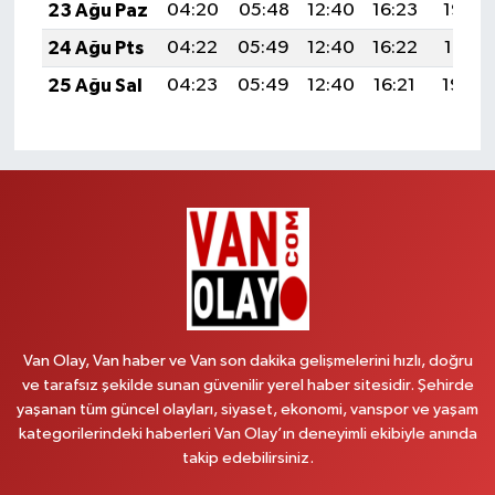
23 Ağu Paz
04:20
05:48
12:40
16:23
19:22
24 Ağu Pts
04:22
05:49
12:40
16:22
19:21
25 Ağu Sal
04:23
05:49
12:40
16:21
19:20
Van Olay, Van haber ve Van son dakika gelişmelerini hızlı, doğru
ve tarafsız şekilde sunan güvenilir yerel haber sitesidir. Şehirde
yaşanan tüm güncel olayları, siyaset, ekonomi, vanspor ve yaşam
kategorilerindeki haberleri Van Olay’ın deneyimli ekibiyle anında
takip edebilirsiniz.