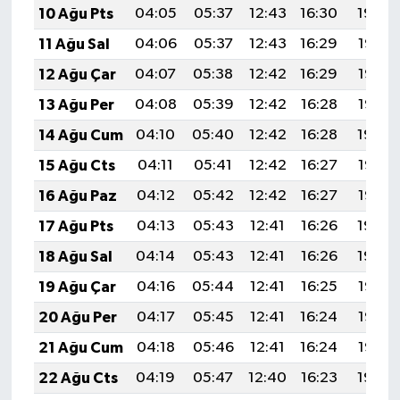
10 Ağu Pts
04:05
05:37
12:43
16:30
19:39
11 Ağu Sal
04:06
05:37
12:43
16:29
19:38
12 Ağu Çar
04:07
05:38
12:42
16:29
19:37
13 Ağu Per
04:08
05:39
12:42
16:28
19:35
14 Ağu Cum
04:10
05:40
12:42
16:28
19:34
15 Ağu Cts
04:11
05:41
12:42
16:27
19:33
16 Ağu Paz
04:12
05:42
12:42
16:27
19:32
17 Ağu Pts
04:13
05:43
12:41
16:26
19:30
18 Ağu Sal
04:14
05:43
12:41
16:26
19:29
19 Ağu Çar
04:16
05:44
12:41
16:25
19:28
20 Ağu Per
04:17
05:45
12:41
16:24
19:27
21 Ağu Cum
04:18
05:46
12:41
16:24
19:25
22 Ağu Cts
04:19
05:47
12:40
16:23
19:24