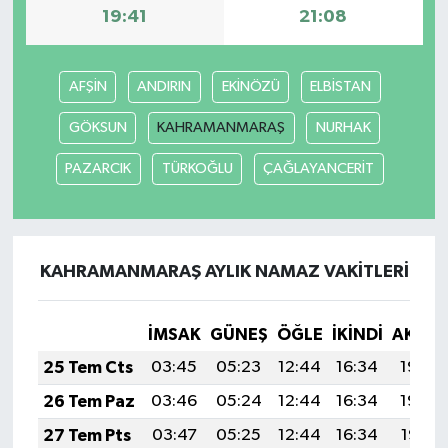
19:41
21:08
AFŞİN
ANDIRIN
EKİNÖZÜ
ELBİSTAN
GÖKSUN
KAHRAMANMARAŞ
NURHAK
PAZARCIK
TÜRKOĞLU
ÇAĞLAYANCERİT
KAHRAMANMARAŞ AYLIK NAMAZ VAKITLERI
İMSAK
GÜNEŞ
ÖĞLE
İKINDI
AKŞA
25 Tem Cts
03:45
05:23
12:44
16:34
19:54
26 Tem Paz
03:46
05:24
12:44
16:34
19:54
27 Tem Pts
03:47
05:25
12:44
16:34
19:53