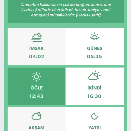
Ümmetim hakkında en çok korktuğum kimse, ilmi
(sadece) dilinde olan (itikadı bozuk, ilmiyle amel
RESMİ İLANLAR
etmeyen) münafıklardır. (Hadis-i şerif)
İMSAK
GÜNEŞ
04:02
05:35
ÖĞLE
İKINDI
12:43
16:30
AKŞAM
YATSI