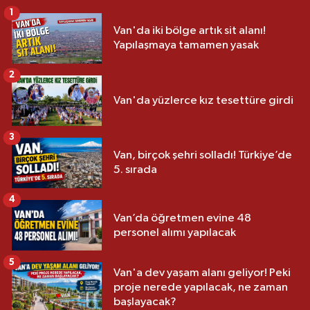
1
Van'da iki bölge artık sit alanı!
Yapılaşmaya tamamen yasak
2
Van'da yüzlerce kız tesettüre girdi
3
Van, birçok şehri solladı! Türkiye’de
5. sırada
4
Van’da öğretmen evine 48
personel alımı yapılacak
5
Van'a dev yaşam alanı geliyor! Peki
proje nerede yapılacak, ne zaman
başlayacak?