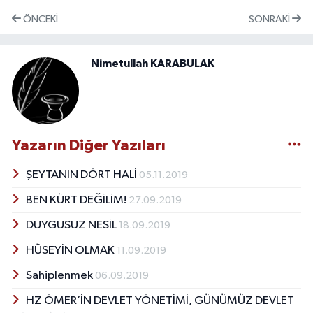
ÖNCEKI
SONRAKI
RESMİ İLANLAR
Nimetullah KARABULAK
Yazarın Diğer Yazıları
ŞEYTANIN DÖRT HALİ
05.11.2019
BEN KÜRT DEĞİLİM!
27.09.2019
DUYGUSUZ NESİL
18.09.2019
HÜSEYİN OLMAK
11.09.2019
Sahiplenmek
06.09.2019
HZ ÖMER’İN DEVLET YÖNETİMİ, GÜNÜMÜZ DEVLET