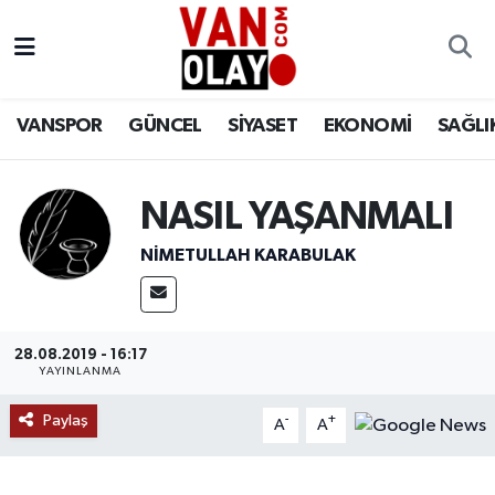
Vanspor
Van Nöbetçi Eczaneler
VANSPOR
GÜNCEL
SİYASET
EKONOMİ
SAĞLI
Güncel
Van Hava Durumu
Siyaset
Van Namaz Vakitleri
NASIL YAŞANMALI
Ekonomi
Van Trafik Yoğunluk Haritası
NIMETULLAH KARABULAK
Sağlık
Süper Lig Puan Durumu ve Fikstür
28.08.2019 - 16:17
Eğitim
Tüm Manşetler
YAYINLANMA
Paylaş
Bilim & Teknoloji
Son Dakika Haberleri
-
+
A
A
Dünya
Haber Arşivi