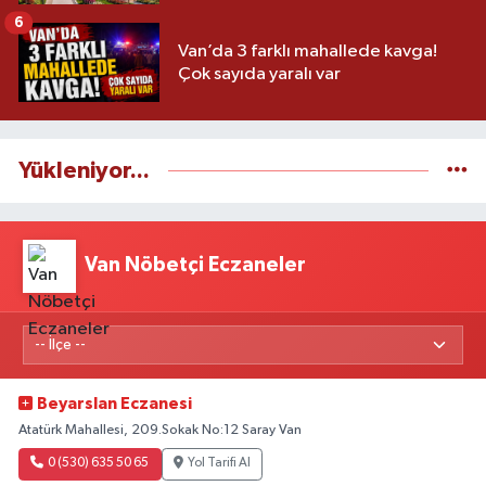
6
Van’da 3 farklı mahallede kavga!
Çok sayıda yaralı var
Yükleniyor...
Van Nöbetçi Eczaneler
Beyarslan Eczanesi
Atatürk Mahallesi, 209.Sokak No:12 Saray Van
0 (530) 635 50 65
Yol Tarifi Al