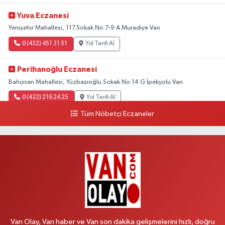
Yuva Eczanesi
Yenişehir Mahallesi, 117.Sokak No:7-9 A Muradiye Van
0 (432) 451 31 51
Yol Tarifi Al
Perihanoğlu Eczanesi
Bahçıvan Mahallesi, Yüzbaşıoğlu Sokak No:14 G İpekyolu Van
0 (432) 216 24 25
Yol Tarifi Al
Tüm Nöbetçi Eczaneler
Aydın Eczanesi
Recep Tayyip Erdoğan Mahallesi, Azerbaycan Caddesi No:104 B
Çaldıran Van
0 (538) 861 36 16
Yol Tarifi Al
Arjin Eczanesi
Beyazıt Mahallesi, Zeylan Caddesi No:1 Erciş Van
0 (535) 014 85 70
Yol Tarifi Al
Van Olay, Van haber ve Van son dakika gelişmelerini hızlı, doğru