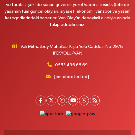
ve tarafsız şekilde sunan güvenilir yerel haber sitesidir. Şehirde
Afşar Eczanesi
yaşanan tüm güncel olayları, siyaset, ekonomi, vanspor ve yaşam
Kazım Karabekir Caddesi No:156 B İpekyolu Van
kategorilerindeki haberleri Van Olay’ın deneyimli ekibiyle anında
takip edebilirsiniz.
0 (432) 214 02 40
Yol Tarifi Al
Gürpınar Eczanesi
Vali Mithatbey Mahallesi Kışla Yolu Caddesi No:29/B
Akpınar Mahallesi, Milli Egemenlik Caddesi No:7 A Gürpınar Van
İPEKYOLU/VAN
0 (506) 065 26 65
Yol Tarifi Al
0553 496 65 69
Mahya Eczanesi
[email protected]
Zübeyde Hanım Caddesi, No:82 C İpekyolu Van
0 (432) 215 77 65
Yol Tarifi Al
Ferhat Eczanesi
Urartu Sokak, Eski İstanbul Hastanesi karşısı No:4 C İpekyolu Van
0 (555) 063 64 65
Yol Tarifi Al