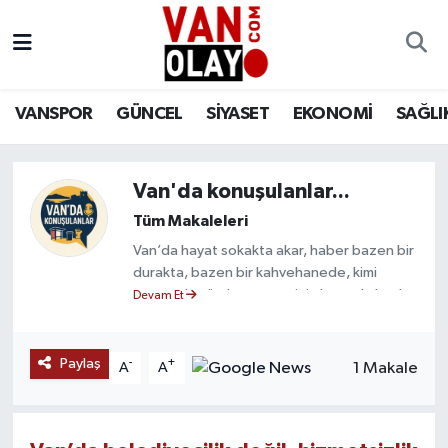
Vanspor
Van Nöbetçi Eczaneler
VANSPOR
GÜNCEL
SİYASET
EKONOMİ
SAĞLI
Güncel
Van Hava Durumu
Siyaset
Van Namaz Vakitleri
Van'da konuşulanlar...
Tüm Makaleleri
Ekonomi
Van Trafik Yoğunluk Haritası
Van’da hayat sokakta akar, haber bazen bir
durakta, bazen bir kahvehanede, kimi
Sağlık
Süper Lig Puan Durumu ve Fikstür
zaman da çöp konteynerinin başında başlar.
Devam Et
“Van’da Konuşulanlar” köşesi, tam da bu
Eğitim
Tüm Manşetler
sokakların sesine kulak veriyor. Resmî
açıklamalardan, hazırlıklı basın
Paylaş
-
+
1 Makale
A
A
Bilim & Teknoloji
Son Dakika Haberleri
bültenlerinden değil; halkın fısıltısından,
siteminden, beklentisinden besleniyor.
Dünya
Haber Arşivi