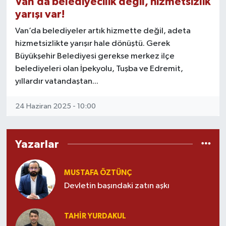
Van’da belediyecilik değil, hizmetsizlik
Bu köşe; dile getirilmeyenleri dillendirmek,
görmezden gelinenleri görünür kılmak,
yarışı var!
RESMİ İLANLAR
unutulanları hatırlatmak için yola çıktı. Kentin
Van’da belediyeler artık hizmette değil, adeta
arka sokaklarından, meydanlarına; yıkılmış
hizmetsizlikte yarışır hale dönüştü. Gerek
hayallerden, gerçekleşmeyi bekleyen
projelere kadar Van’da konuşulan her şeyi
Büyükşehir Belediyesi gerekse merkez ilçe
kayıt altına alıyoruz.
belediyeleri olan İpekyolu, Tuşba ve Edremit,
yıllardır vatandaştan...
“Van’da Konuşulanlar”, bir eleştiri değil; bir
çağrıdır. Daha iyi bir şehir, daha adil bir
24 Haziran 2025 - 10:00
yönetim, daha yaşanabilir bir Van için ortak
hafızayı diri tutma çabasıdır.
Yazarlar
Çünkü bu şehir konuşuyor…
Ve biz sadece dinlemiyoruz, not da
alıyoruz.
MUSTAFA ÖZTÜNÇ
Devletin başındaki zatın aşkı
TAHIR YURDAKUL