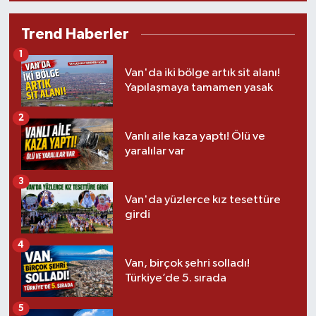
Trend Haberler
1
Van'da iki bölge artık sit alanı!
Yapılaşmaya tamamen yasak
2
Vanlı aile kaza yaptı! Ölü ve
yaralılar var
3
Van'da yüzlerce kız tesettüre
girdi
4
Van, birçok şehri solladı!
Türkiye’de 5. sırada
5