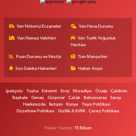
Gevaş Eczanesi
ORTA MAH.SAKARYA CAD.GEVAŞ ÇARŞI MERKEZ CAMİ ALTI
DÜKKANI HALK EĞİTİM MERKEZİ KARŞ.NO:1C
Van Nöbetçi Eczaneler
Van Hava Durumu
0 (537) 031 18 82
Yol Tarifi Al
Van Namaz Vakitleri
Van Trafik Yoğunluk
Haritası
Kamer Eczanesi
Kampüs Yolu Üzeri Kampüs Galericiler Sitesi Yanı No:43
Puan Durumu ve Fikstür
Tüm Manşetler
0 (432) 412 23 33
Yol Tarifi Al
Son Dakika Haberleri
Haber Arşivi
Atabay Eczanesi
ŞEHİT JANDARMA BİNBAŞI CESUR MAH. VALİ MÜNİR KARALOĞLU
İpekyolu
Tuşba
Edremit
Erciş
Muradiye
Özalp
Çaldıran
CADDESİ NO:18
Başkale
Gevaş
Gürpınar
Çatak
Bahçesaray
Saray
0 (543) 564 72 82
Yol Tarifi Al
Hakkımızda
İletişim
Künye
Yayın Politikası
Düzeltme Politikası
Gizlilik & KVKK
Çerez Politikası
Emin Eczanesi
MAHMUDİYE MAH.SEMERKANT CAD.NO:12
Haber Yazılımı:
TE Bilişim
0 (432) 712 22 75
Yol Tarifi Al