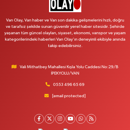
CUMHURİYET MAH.KONAK SK.NO:6
0 (530) 442 24 65
Yol Tarifi Al
Van Olay, Van haber ve Van son dakika gelişmelerini hızlı, doğru
ve tarafsız şekilde sunan güvenilir yerel haber sitesidir. Şehirde
Yiğit Eczanesi
yaşanan tüm güncel olayları, siyaset, ekonomi, vanspor ve yaşam
HATUNİYE MAHALLESİ ASMİN SOKAK NO:3 A ÖZEL AKDAMAR
kategorilerindeki haberleri Van Olay’ın deneyimli ekibiyle anında
HASTANESİ KARŞISI
takip edebilirsiniz.
0 (432) 217 11 10
Yol Tarifi Al
Vali Mithatbey Mahallesi Kışla Yolu Caddesi No:29/B
Akdağ Eczanesi
İPEKYOLU/VAN
SÜPHAN MAH.İPEKYOLU CAD.NO:283G BAHÇEŞEHİR KOLEJİ KARŞISI-
ABAKAN PLAZA
0553 496 65 69
0 (542) 378 02 68
Yol Tarifi Al
[email protected]
Ozan Eczanesi
SERHAT MAHALLESİ CUMHURİYET BULVARI VAN AVM YANI NO:137
ECIVILCOCUKMAGAZASIKARSISI
0 (542) 384 45 20
Yol Tarifi Al