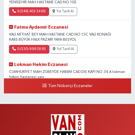
YENİŞEHİR MAH.HASTANE CAD.NO:10E
0 (546) 403 34 69
Yol Tarifi Al
Fatma Aydemir Eczanesi
VALİ MİTHAT BEY MAH.HASTANE CAD.NO:15C VALİ KONAĞI
KARŞ.BÜYÜK HALK PAZARI YANI-BEŞYOL
0 (530) 996 58 65
Yol Tarifi Al
Lokman Hekim Eczanesi
CUMHURİYET MAH.ZÜBEYDE HANIM CAD.DIŞ KAPI NO:34 A lokman
hekim hastanesi yanı
Tüm Nöbetçi Eczaneler
0 (432) 503 93 23
Yol Tarifi Al
Hekimoğlu Eczanesi
Vanyolu Caddesi Yeni Diş Hastanesi Yanı NO:102F
0 (541) 147 65 65
Yol Tarifi Al
Koç Eczanesi