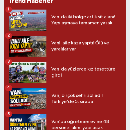
Trend Haberler
1
Van'da iki bölge artık sit alanı!
Yapılaşmaya tamamen yasak
2
Vanlı aile kaza yaptı! Ölü ve
yaralılar var
3
Van'da yüzlerce kız tesettüre
girdi
4
Van, birçok şehri solladı!
Türkiye’de 5. sırada
5
Van’da öğretmen evine 48
personel alımı yapılacak