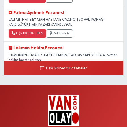
Fatma Aydemir Eczanesi
VALİ MİTHAT BEY MAH.HASTANE CAD.NO:15C VALİ KONAĞI
KARŞ.BÜYÜK HALK PAZARI YANI-BEŞYOL
0 (530) 996 58 65
Yol Tarifi Al
Lokman Hekim Eczanesi
CUMHURİYET MAH.ZÜBEYDE HANIM CAD.DIŞ KAPI NO:34 A lokman
hekim hastanesi yanı
Tüm Nöbetçi Eczaneler
0 (432) 503 93 23
Yol Tarifi Al
Hekimoğlu Eczanesi
Vanyolu Caddesi Yeni Diş Hastanesi Yanı NO:102F
0 (541) 147 65 65
Yol Tarifi Al
Koç Eczanesi
CUMHURİYET MAH.KONAK SK.NO:6