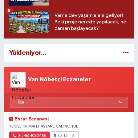
6
Van'a dev yaşam alanı geliyor!
Peki proje nerede yapılacak, ne
zaman başlayacak?
Yükleniyor...
Van Nöbetçi Eczaneler
Ebrar Eczanesi
YENİŞEHİR MAH.HASTANE CAD.NO:10E
0 (546) 403 34 69
Yol Tarifi Al