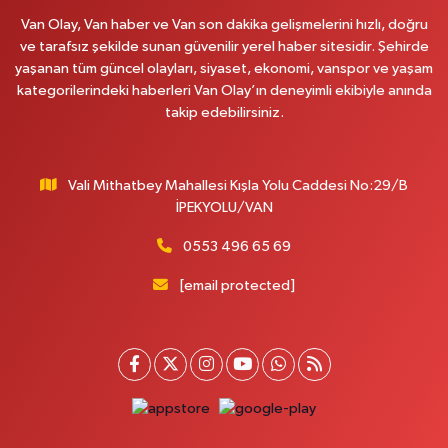
0 (530) 442 24 65
Yol Tarifi Al
Van Olay, Van haber ve Van son dakika gelişmelerini hızlı, doğru
ve tarafsız şekilde sunan güvenilir yerel haber sitesidir. Şehirde
Yiğit Eczanesi
yaşanan tüm güncel olayları, siyaset, ekonomi, vanspor ve yaşam
HATUNİYE MAHALLESİ ASMİN SOKAK NO:3 A ÖZEL AKDAMAR
kategorilerindeki haberleri Van Olay’ın deneyimli ekibiyle anında
HASTANESİ KARŞISI
takip edebilirsiniz.
0 (432) 217 11 10
Yol Tarifi Al
Vali Mithatbey Mahallesi Kışla Yolu Caddesi No:29/B
Akdağ Eczanesi
İPEKYOLU/VAN
SÜPHAN MAH.İPEKYOLU CAD.NO:283G BAHÇEŞEHİR KOLEJİ KARŞISI-
ABAKAN PLAZA
0553 496 65 69
0 (542) 378 02 68
Yol Tarifi Al
[email protected]
Ozan Eczanesi
SERHAT MAHALLESİ CUMHURİYET BULVARI VAN AVM YANI NO:137
ECIVILCOCUKMAGAZASIKARSISI
0 (542) 384 45 20
Yol Tarifi Al
Gevaş Eczanesi