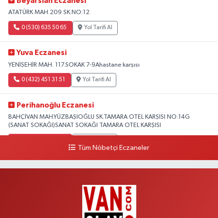
Beyarslan Eczanesi
ATATÜRK MAH.209 SK.NO:12
0 (530) 635 50 65
Yol Tarifi Al
Yuva Eczanesi
YENİŞEHİR MAH. 117.SOKAK 7-9Ahastane karşısı
0 (432) 451 31 51
Yol Tarifi Al
Perihanoğlu Eczanesi
BAHÇİVAN MAH.YÜZBAŞIOĞLU SK.TAMARA OTEL KARŞISI NO:14G
(SANAT SOKAĞI)SANAT SOKAĞI TAMARA OTEL KARŞISI
0 (432) 216 24 25
Yol Tarifi Al
Tüm Nöbetçi Eczaneler
Aydın Eczanesi
Recep Tayyip Erdoğan Mah.Azerbaycan Cad.104 B
0 (538) 861 36 16
Yol Tarifi Al