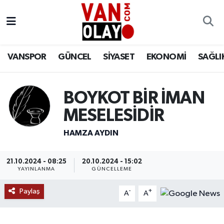
Vanspor
Van Nöbetçi Eczaneler
VANSPOR
GÜNCEL
SİYASET
EKONOMİ
SAĞLI
Güncel
Van Hava Durumu
Siyaset
Van Namaz Vakitleri
BOYKOT BİR İMAN
MESELESİDİR
Ekonomi
Van Trafik Yoğunluk Haritası
HAMZA AYDIN
Sağlık
Süper Lig Puan Durumu ve Fikstür
21.10.2024 - 08:25
20.10.2024 - 15:02
Eğitim
Tüm Manşetler
YAYINLANMA
GÜNCELLEME
Bilim & Teknoloji
Son Dakika Haberleri
Paylaş
-
+
A
A
Dünya
Haber Arşivi