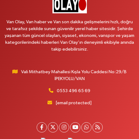
Arjin Eczanesi
BEYAZIT MAH.ZEYLAN CADDESİ OKYANUS GİYİM YANI NO:1
0 (535) 014 85 70
Yol Tarifi Al
Van Olay, Van haber ve Van son dakika gelişmelerini hızlı, doğru
ve tarafsız şekilde sunan güvenilir yerel haber sitesidir. Şehirde
Afşar Eczanesi
yaşanan tüm güncel olayları, siyaset, ekonomi, vanspor ve yaşam
Kazım Karabekir cad.Eski Araştırma Hastanesi karşısı (kent park karşısı )
kategorilerindeki haberleri Van Olay’ın deneyimli ekibiyle anında
Kaval iş merkezi No: 156 B
takip edebilirsiniz.
0 (432) 214 02 40
Yol Tarifi Al
Vali Mithatbey Mahallesi Kışla Yolu Caddesi No:29/B
Gürpınar Eczanesi
İPEKYOLU/VAN
Akpınar Mah. Milli Egemenlik Cad.No:7 A
0 (506) 065 26 65
Yol Tarifi Al
0553 496 65 69
[email protected]
Mahya Eczanesi
ZÜBEYDE HANIM CAD.ÖZEL LOKMAN HEKİM HASTANESİ KARŞISI 82 C
0 (432) 215 77 65
Yol Tarifi Al
Ferhat Eczanesi