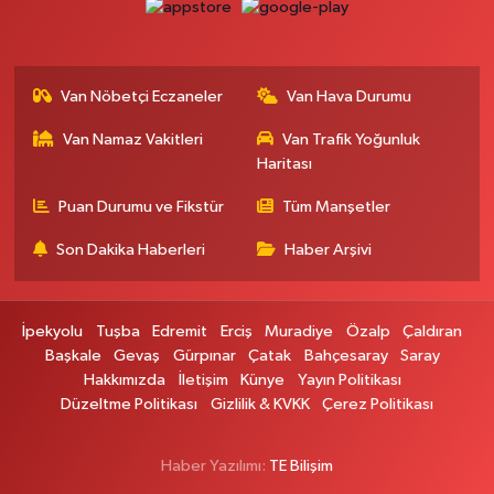
URARTU SOK. ESKİ İSTANBUL HASTANESİ KARŞISI NO:4 C
0 (555) 063 64 65
Yol Tarifi Al
Van Nöbetçi Eczaneler
Van Hava Durumu
Kardelen Eczanesi
Van Namaz Vakitleri
Van Trafik Yoğunluk
Akköprü mahallesi Beşyol mevkii sakatatçılar çarşısı altı şok market yanı
no:36
Haritası
0 (432) 215 54 51
Yol Tarifi Al
Puan Durumu ve Fikstür
Tüm Manşetler
Son Dakika Haberleri
Haber Arşivi
Gündüz Eczanesi
CUMHURİYET MAH. ATATÜRK CADDESİ NO:39 A
0 (432) 712 27 27
Yol Tarifi Al
İpekyolu
Tuşba
Edremit
Erciş
Muradiye
Özalp
Çaldıran
Başkale
Gevaş
Gürpınar
Çatak
Bahçesaray
Saray
Merve Eczanesi
Hakkımızda
İletişim
Künye
Yayın Politikası
ZEYLAN CAD.BEKO BAYİ KARŞISI NO:13 MERVE ECZANESİ:ZEYLAN
Düzeltme Politikası
Gizlilik & KVKK
Çerez Politikası
CADDESİ BEKO BAYİ KARŞISI 0432 354 48 79
0 (432) 354 48 79
Yol Tarifi Al
Haber Yazılımı:
TE Bilişim