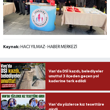
Kaynak:
HACI YILMAZ- HABER MERKEZİ
Van’da DSİ kazdı, belediyeler
unuttu! 3 ilçeden geçen yol
kaderine terk edildi
Van'da yüzlerce kız tesettüre
girdi