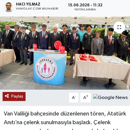
HACI YILMAZ
15.06.2026 - 11:32
VANOLAY.COM MUHABIRI
RESMİ İLANLAR
YAYINLANMA
Paylaş
-
+
A
A
Van Valiliği bahçesinde düzenlenen tören, Atatürk
Anıtı’na çelenk sunulmasıyla başladı. Çelenk