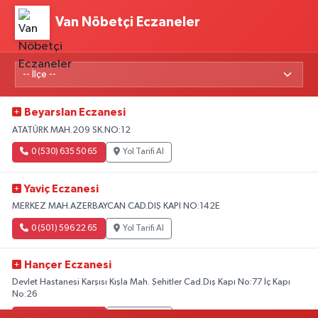
Van Nöbetçi Eczaneler
Beyarslan Eczanesi
ATATÜRK MAH.209 SK.NO:12
0 (530) 635 50 65
Yol Tarifi Al
Yaviç Eczanesi
MERKEZ MAH.AZERBAYCAN CAD.DIŞ KAPI NO:142E
0 (501) 596 22 65
Yol Tarifi Al
Hançer Eczanesi
Devlet Hastanesi Karşısı Kışla Mah. Şehitler Cad.Dış Kapı No:77 İç Kapı
No:26
0 (543) 204 39 32
Yol Tarifi Al