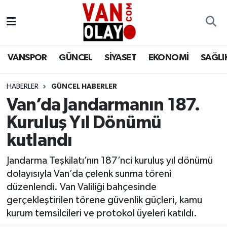
Vanspor
Van Nöbetçi Eczaneler
VANSPOR
GÜNCEL
SİYASET
EKONOMİ
SAĞLI
Güncel
Van Hava Durumu
HABERLER
GÜNCEL HABERLER
Siyaset
Van Namaz Vakitleri
Van’da Jandarmanın 187.
Ekonomi
Van Trafik Yoğunluk Haritası
Kuruluş Yıl Dönümü
kutlandı
Sağlık
Süper Lig Puan Durumu ve Fikstür
Jandarma Teşkilatı’nın 187’nci kuruluş yıl dönümü
Eğitim
Tüm Manşetler
dolayısıyla Van’da çelenk sunma töreni
düzenlendi. Van Valiliği bahçesinde
Bilim & Teknoloji
Son Dakika Haberleri
gerçekleştirilen törene güvenlik güçleri, kamu
kurum temsilcileri ve protokol üyeleri katıldı.
Dünya
Haber Arşivi