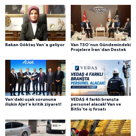
Bakan Göktaş Van'a geliyor
Van TSO'nun Gündemindeki
Projelere İran'dan Destek
Van’daki uçak sorununa
VEDAŞ 4 farklı branşta
ilişkin AJet’e kritik ziyaret!
personel alacak! Van ve
Bitlis'te iş fırsatı