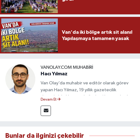
Van'da iki bölge artık sit alanı!
Yapılaşmaya tamamen yasak
VANOLAY.COM MUHABIRI
Hacı Yılmaz
Van Olay’da muhabir ve editör olarak görev
yapan Hacı Yılmaz, 19 yıllık gazetecilik
deneyimiyle Van yerel gündemi başta olmak
Devam Et
üzere bölgesel ve ulusal gelişmeleri sahadan
takip etmektedir. Editoryal sürece katkı sunan
Yılmaz, tarafsızlık, doğruluk ve etik ilkeler
çerçevesinde ürettiği haberlerle kamuoyunu
güvenilir kaynaklara dayalı olarak
Bunlar da ilginizi çekebilir
bilgilendirmektedir.