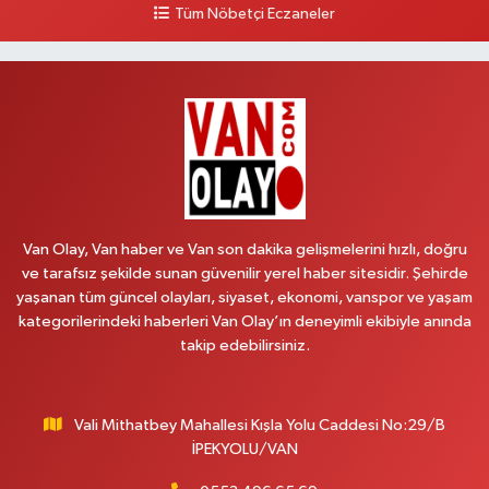
Tüm Nöbetçi Eczaneler
Hilal Eczanesi
İSTASYON MAH.MEHMETPAŞA CAD.NO:44 1
0 (552) 876 65 00
Yol Tarifi Al
Peker Eczanesi
ÖZEL AKDAMAR HASTANESİ KARŞISI HATUNİYE MAH.ASMİN SK.NO:11
0 (535) 230 06 50
Yol Tarifi Al
Van Olay, Van haber ve Van son dakika gelişmelerini hızlı, doğru
ve tarafsız şekilde sunan güvenilir yerel haber sitesidir. Şehirde
Çağatay Eczanesi
yaşanan tüm güncel olayları, siyaset, ekonomi, vanspor ve yaşam
MAHMUDİYE MAH.VAN-SARAY YOLU 113 D
kategorilerindeki haberleri Van Olay’ın deneyimli ekibiyle anında
takip edebilirsiniz.
0 (432) 712 22 42
Yol Tarifi Al
Yuva Eczanesi
Vali Mithatbey Mahallesi Kışla Yolu Caddesi No:29/B
YENİŞEHİR MAH. 117.SOKAK 7-9Ahastane karşısı
İPEKYOLU/VAN
0 (432) 451 31 51
Yol Tarifi Al