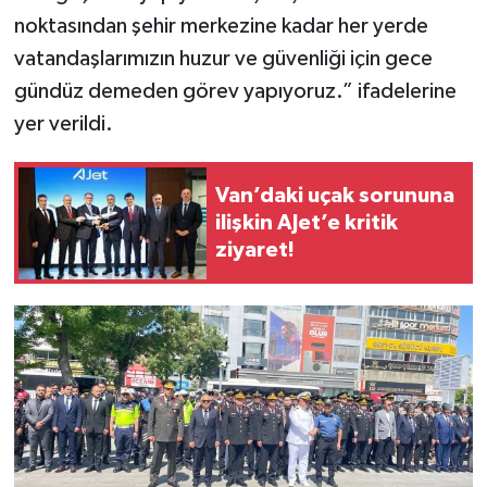
noktasından şehir merkezine kadar her yerde
vatandaşlarımızın huzur ve güvenliği için gece
gündüz demeden görev yapıyoruz.” ifadelerine
yer verildi.
Van’daki uçak sorununa
ilişkin AJet’e kritik
ziyaret!