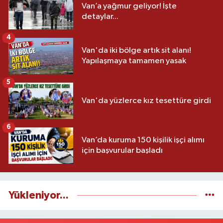
Van’a yağmur geliyor! İşte
detaylar...
4
Van'da iki bölge artık sit alanı!
Yapılaşmaya tamamen yasak
5
Van'da yüzlerce kız tesettüre girdi
6
Van’da kuruma 150 kişilik işçi alımı
için başvurular başladı
Yükleniyor...