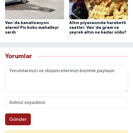
Van'da kanalizasyon
Altın piyasasında hareketli
alarmı! Pis koku mahalleyi
saatler: Van'da gram ve
sardı
çeyrek altın ne kadar oldu?
Yorumlar
Gönder