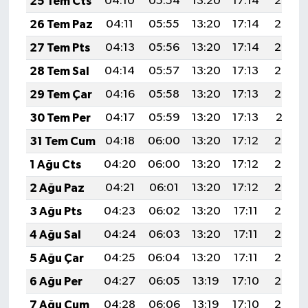
25 Tem Cts
04:10
05:54
13:20
17:14
20:36
26 Tem Paz
04:11
05:55
13:20
17:14
20:35
27 Tem Pts
04:13
05:56
13:20
17:14
20:34
28 Tem Sal
04:14
05:57
13:20
17:13
20:33
29 Tem Çar
04:16
05:58
13:20
17:13
20:32
30 Tem Per
04:17
05:59
13:20
17:13
20:31
31 Tem Cum
04:18
06:00
13:20
17:12
20:30
1 Ağu Cts
04:20
06:00
13:20
17:12
20:29
2 Ağu Paz
04:21
06:01
13:20
17:12
20:28
3 Ağu Pts
04:23
06:02
13:20
17:11
20:27
4 Ağu Sal
04:24
06:03
13:20
17:11
20:26
5 Ağu Çar
04:25
06:04
13:20
17:11
20:25
6 Ağu Per
04:27
06:05
13:19
17:10
20:24
7 Ağu Cum
04:28
06:06
13:19
17:10
20:23