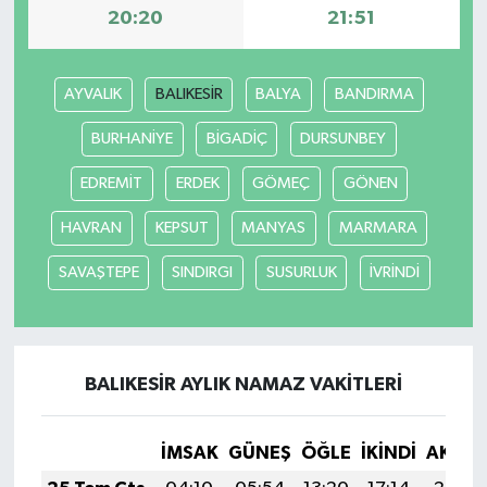
20:20
21:51
AYVALIK
BALIKESİR
BALYA
BANDIRMA
BURHANİYE
BİGADİÇ
DURSUNBEY
EDREMİT
ERDEK
GÖMEÇ
GÖNEN
HAVRAN
KEPSUT
MANYAS
MARMARA
SAVAŞTEPE
SINDIRGI
SUSURLUK
İVRİNDİ
BALIKESİR AYLIK NAMAZ VAKITLERI
İMSAK
GÜNEŞ
ÖĞLE
İKINDI
AKŞA