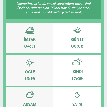
Ümmetim hakkında en çok korktuğum kimse, ilmi
(sadece) dilinde olan (itikadı bozuk, ilmiyle amel
RESMİ İLANLAR
etmeyen) münafıklardır. (Hadis-i şerif)
İMSAK
GÜNEŞ
04:31
06:08
ÖĞLE
İKINDI
13:19
17:09
AKŞAM
YATSI