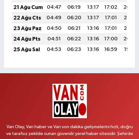
21 Ağu Cum
04:47
06:19
13:17
17:02
20:04
22 Ağu Cts
04:49
06:20
13:17
17:01
20:03
23 Ağu Paz
04:50
06:21
13:16
17:01
20:02
24 Ağu Pts
04:51
06:22
13:16
17:00
20:00
25 Ağu Sal
04:53
06:23
13:16
16:59
19:59
Van Olay, Van haber ve Van son dakika gelişmelerini hızlı, doğru
ve tarafsız şekilde sunan güvenilir yerel haber sitesidir. Şehirde