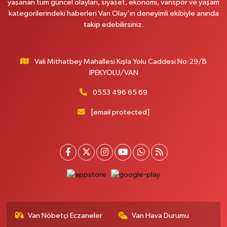
yaşanan tüm güncel olayları, siyaset, ekonomi, vanspor ve yaşam
kategorilerindeki haberleri Van Olay’ın deneyimli ekibiyle anında
takip edebilirsiniz.
Vali Mithatbey Mahallesi Kışla Yolu Caddesi No:29/B
İPEKYOLU/VAN
0553 496 65 69
[email protected]
Van Nöbetçi Eczaneler
Van Hava Durumu