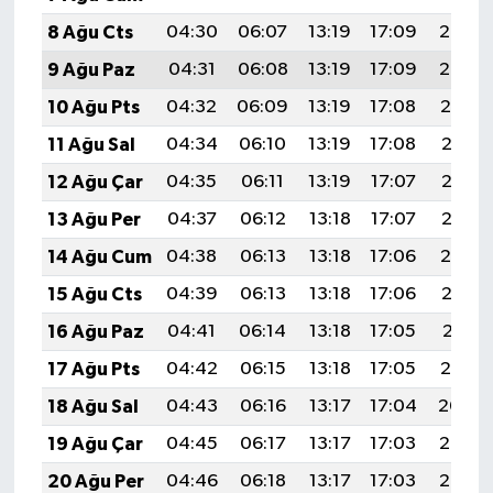
8 Ağu Cts
04:30
06:07
13:19
17:09
20:22
9 Ağu Paz
04:31
06:08
13:19
17:09
20:20
10 Ağu Pts
04:32
06:09
13:19
17:08
20:19
11 Ağu Sal
04:34
06:10
13:19
17:08
20:18
12 Ağu Çar
04:35
06:11
13:19
17:07
20:17
13 Ağu Per
04:37
06:12
13:18
17:07
20:15
14 Ağu Cum
04:38
06:13
13:18
17:06
20:14
15 Ağu Cts
04:39
06:13
13:18
17:06
20:13
16 Ağu Paz
04:41
06:14
13:18
17:05
20:11
17 Ağu Pts
04:42
06:15
13:18
17:05
20:10
18 Ağu Sal
04:43
06:16
13:17
17:04
20:09
19 Ağu Çar
04:45
06:17
13:17
17:03
20:07
20 Ağu Per
04:46
06:18
13:17
17:03
20:06