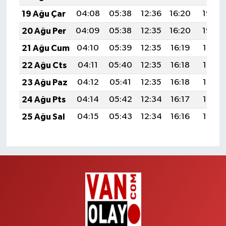
19 Ağu Çar
04:08
05:38
12:36
16:20
19:23
20 Ağu Per
04:09
05:38
12:35
16:20
19:22
21 Ağu Cum
04:10
05:39
12:35
16:19
19:21
22 Ağu Cts
04:11
05:40
12:35
16:18
19:19
23 Ağu Paz
04:12
05:41
12:35
16:18
19:18
24 Ağu Pts
04:14
05:42
12:34
16:17
19:17
25 Ağu Sal
04:15
05:43
12:34
16:16
19:15