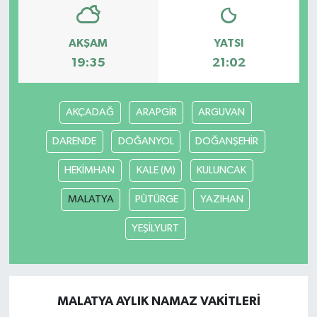
AKŞAM
YATSI
19:35
21:02
AKÇADAĞ
ARAPGİR
ARGUVAN
DARENDE
DOĞANYOL
DOĞANŞEHİR
HEKİMHAN
KALE (M)
KULUNCAK
MALATYA
PÜTÜRGE
YAZIHAN
YEŞİLYURT
MALATYA AYLIK NAMAZ VAKITLERI