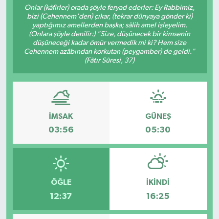
Onlar (kâfirler) orada şöyle feryad ederler: Ey Rabbimiz,
bizi (Cehennem'den) çıkar, (tekrar dünyaya gönder ki)
RESMİ İLANLAR
yaptığımız amellerden başka; sâlih amel işleyelim.
(Onlara şöyle denilir:) "Size, düşünecek bir kimsenin
düşüneceği kadar ömür vermedik mi ki? Hem size
Cehennem azâbından korkutan (peygamber) de geldi."
(Fâtır Sûresi, 37)
İMSAK
GÜNEŞ
03:56
05:30
ÖĞLE
İKINDI
12:37
16:25