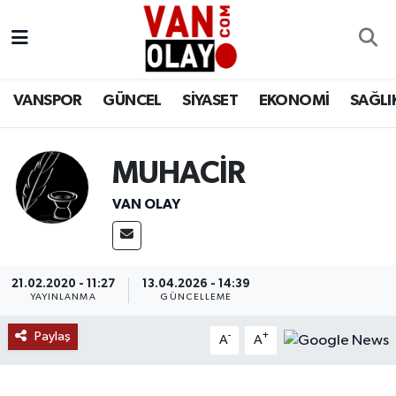
Vanspor
Van Nöbetçi Eczaneler
VANSPOR
GÜNCEL
SİYASET
EKONOMİ
SAĞLI
Güncel
Van Hava Durumu
Siyaset
Van Namaz Vakitleri
MUHACİR
Ekonomi
Van Trafik Yoğunluk Haritası
VAN OLAY
Sağlık
Süper Lig Puan Durumu ve Fikstür
21.02.2020 - 11:27
13.04.2026 - 14:39
Eğitim
Tüm Manşetler
YAYINLANMA
GÜNCELLEME
Paylaş
Bilim & Teknoloji
Son Dakika Haberleri
-
+
A
A
Dünya
Haber Arşivi