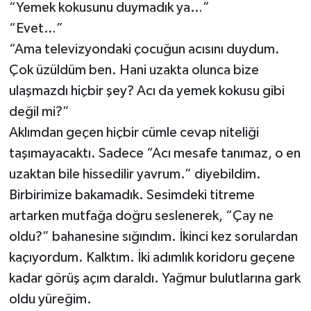
“Yemek kokusunu duymadık ya…”
“Evet…”
“Ama televizyondaki çocuğun acısını duydum.
Çok üzüldüm ben. Hani uzakta olunca bize
ulaşmazdı hiçbir şey? Acı da yemek kokusu gibi
değil mi?”
Aklımdan geçen hiçbir cümle cevap niteliği
taşımayacaktı. Sadece “Acı mesafe tanımaz, o en
uzaktan bile hissedilir yavrum.” diyebildim.
Birbirimize bakamadık. Sesimdeki titreme
artarken mutfağa doğru seslenerek, “Çay ne
oldu?” bahanesine sığındım. İkinci kez sorulardan
kaçıyordum. Kalktım. İki adımlık koridoru geçene
kadar görüş açım daraldı. Yağmur bulutlarına gark
oldu yüreğim.