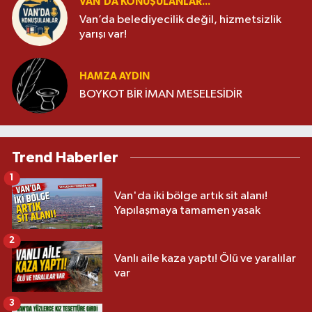
VAN'DA KONUŞULANLAR...
Van’da belediyecilik değil, hizmetsizlik
yarışı var!
HAMZA AYDIN
BOYKOT BİR İMAN MESELESİDİR
Trend Haberler
1
Van'da iki bölge artık sit alanı!
Yapılaşmaya tamamen yasak
2
Vanlı aile kaza yaptı! Ölü ve yaralılar
var
3