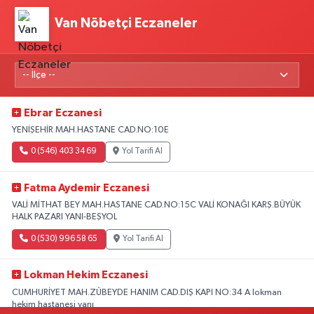
Van Nöbetçi Eczaneler
Ebrar Eczanesi
YENİŞEHİR MAH.HASTANE CAD.NO:10E
0 (546) 403 34 69
Yol Tarifi Al
Fatma Aydemir Eczanesi
VALİ MİTHAT BEY MAH.HASTANE CAD.NO:15C VALİ KONAĞI KARŞ.BÜYÜK
HALK PAZARI YANI-BEŞYOL
0 (530) 996 58 65
Yol Tarifi Al
Lokman Hekim Eczanesi
CUMHURİYET MAH.ZÜBEYDE HANIM CAD.DIŞ KAPI NO:34 A lokman
hekim hastanesi yanı