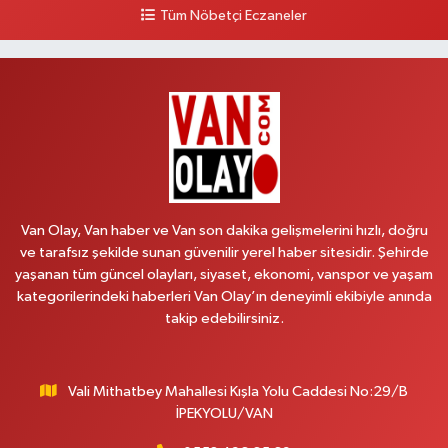
Tüm Nöbetçi Eczaneler
0 (432) 503 93 23
Yol Tarifi Al
Hekimoğlu Eczanesi
Vanyolu Caddesi Yeni Diş Hastanesi Yanı NO:102F
0 (541) 147 65 65
Yol Tarifi Al
Koç Eczanesi
CUMHURİYET MAH.KONAK SK.NO:6
Van Olay, Van haber ve Van son dakika gelişmelerini hızlı, doğru
0 (530) 442 24 65
Yol Tarifi Al
ve tarafsız şekilde sunan güvenilir yerel haber sitesidir. Şehirde
yaşanan tüm güncel olayları, siyaset, ekonomi, vanspor ve yaşam
Yiğit Eczanesi
kategorilerindeki haberleri Van Olay’ın deneyimli ekibiyle anında
HATUNİYE MAHALLESİ ASMİN SOKAK NO:3 A ÖZEL AKDAMAR
takip edebilirsiniz.
HASTANESİ KARŞISI
0 (432) 217 11 10
Yol Tarifi Al
Vali Mithatbey Mahallesi Kışla Yolu Caddesi No:29/B
Akdağ Eczanesi
İPEKYOLU/VAN
SÜPHAN MAH.İPEKYOLU CAD.NO:283G BAHÇEŞEHİR KOLEJİ KARŞISI-