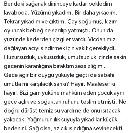
Bendeki sağanak dininceye kadar bekledim
lavaboda. Yüzümü yıkadım. Bir daha yıkadım.
Tekrar yıkadım ve çıktım. Çay soğumuş, kızım
oyuncak bebeğine sarılıp yatmıştı. Onun da
yüzünde kederden çizgiler vardı. Vicdanımızı
dağlayan acıyı sindirmek için vakit gerekliydi.
Huzursuzluk, uykusuzluk, umutsuzluk içinde sakin
gecenin karanlığına bıraktım sessizliğimi.
Gece ağır bir duygu yüküyle geçti de sabahı
umutla mı karşıladık sanki? Hayır. Maalesef ki
hayır! Bizi gam yüküne mahkûm eden çocuk aynı
gece açlık ve soğuktan ruhunu teslim etmişti. Ne
doğru dürüst temiz su vardı ne de onu ısıtacak
yakacak. Yağmurun ılık suyuyla yıkadılar küçük
bedenini. Sağ olsa, azıcık ısındığına sevinecekti