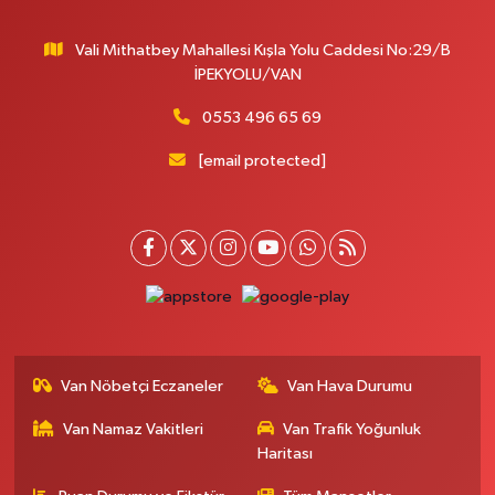
0 (530) 442 24 65
Yol Tarifi Al
Vali Mithatbey Mahallesi Kışla Yolu Caddesi No:29/B
İPEKYOLU/VAN
Engin Eczanesi
Beyazıt mah.zeylan cad.no:46 A
0553 496 65 69
0 (432) 351 55 50
Yol Tarifi Al
[email protected]
Muhammed Eczanesi
MAHMUDİYE MAH.ATATÜRK CAD.NO:29 D
0 (432) 712 22 87
Yol Tarifi Al
Otogar Eczanesi
İstasyon Mahallesi Terminal Cad. Dış kapı No:17A Defterdarlık Maliye
Vepsaş Yanı
Van Nöbetçi Eczaneler
Van Hava Durumu
0 (501) 155 62 65
Yol Tarifi Al
Van Namaz Vakitleri
Van Trafik Yoğunluk
Haritası
Burak Eczanesi
KAZIM KARABEKIR CADDE ESKİ ARAŞTIRMA HASTANESİ KARŞISI NO:6