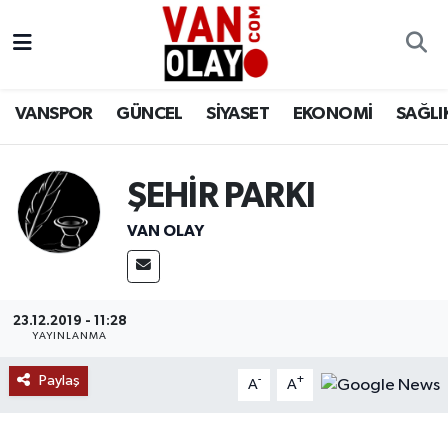
Vanspor
Van Nöbetçi Eczaneler
VANSPOR
GÜNCEL
SİYASET
EKONOMİ
SAĞLI
Güncel
Van Hava Durumu
Siyaset
Van Namaz Vakitleri
ŞEHİR PARKI
Ekonomi
Van Trafik Yoğunluk Haritası
VAN OLAY
Sağlık
Süper Lig Puan Durumu ve Fikstür
23.12.2019 - 11:28
Eğitim
Tüm Manşetler
YAYINLANMA
Paylaş
Bilim & Teknoloji
Son Dakika Haberleri
-
+
A
A
Dünya
Haber Arşivi