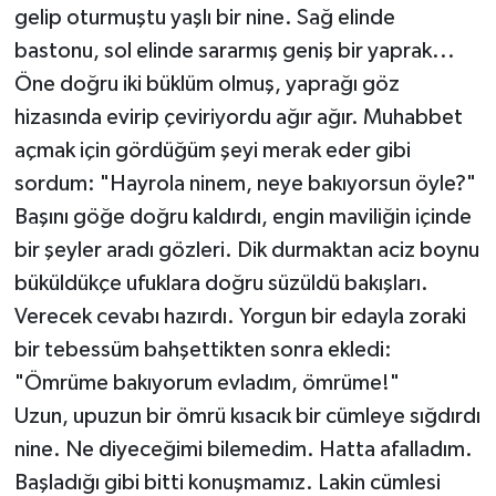
gelip oturmuştu yaşlı bir nine. Sağ elinde
bastonu, sol elinde sararmış geniş bir yaprak...
Öne doğru iki büklüm olmuş, yaprağı göz
hizasında evirip çeviriyordu ağır ağır. Muhabbet
açmak için gördüğüm şeyi merak eder gibi
sordum: "Hayrola ninem, neye bakıyorsun öyle?"
Başını göğe doğru kaldırdı, engin maviliğin içinde
bir şeyler aradı gözleri. Dik durmaktan aciz boynu
büküldükçe ufuklara doğru süzüldü bakışları.
Verecek cevabı hazırdı. Yorgun bir edayla zoraki
bir tebessüm bahşettikten sonra ekledi:
"Ömrüme bakıyorum evladım, ömrüme!"
Uzun, upuzun bir ömrü kısacık bir cümleye sığdırdı
nine. Ne diyeceğimi bilemedim. Hatta afalladım.
Başladığı gibi bitti konuşmamız. Lakin cümlesi