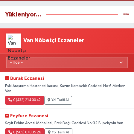
Yükleniyor...
Van Nöbetçi Eczaneler
Burak Eczanesi
Eski Araştırma Hastanesi karşısı, Kazım Karabekir Caddesi No:6 Merkez
Van
0 (432) 214 00 42
Yol Tarifi Al
Feyfure Eczanesi
Seyit Fehim Arvasi Mahallesi, Erek Dağı Caddesi No:32 B İpekyolu Van
0 (505) 070 35 26
Yol Tarifi Al