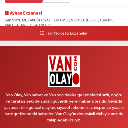
Ayhan Eczanesi
ŞABANİYE MEZARLIĞI CİVARI,FERİT MELEN OKULU İLERİSİ,ŞABANİYE
MAH.HASANBEY CAD.NO: 55
Tüm Nöbetçi Eczaneler
0 (505) 636 94 65
Yol Tarifi Al
Baran Eczanesi
ŞEHİT JANDARMA BİNBAŞI KIVANÇ CESUR MAH.VALİ MÜNİR KARALOĞLU
CAD.DIŞ KAPI NO:6D
0 (538) 376 47 15
Yol Tarifi Al
Vitamin Eczanesi
VANYOLU MAH.KARAYUSUF BEY BULVARI NO:99-B DİŞ HASTANESİ
Van Olay, Van haber ve Van son dakika gelişmelerini hızlı, doğru
KARŞISI
ve tarafsız şekilde sunan güvenilir yerel haber sitesidir. Şehirde
0 (432) 351 02 96
Yol Tarifi Al
yaşanan tüm güncel olayları, siyaset, ekonomi, vanspor ve yaşam
kategorilerindeki haberleri Van Olay’ın deneyimli ekibiyle anında
takip edebilirsiniz.
Koç Eczanesi
CUMHURİYET MAH.KONAK SK.NO:6