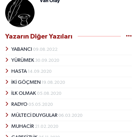
Van Olay
Yazarın Diğer Yazıları
YABANCI
09.08.2022
YÜRÜMEK
30.09.2020
HASTA
14.09.2020
İKİ GÖÇMEN
19.08.2020
İLK OLMAK
05.08.2020
RADYO
05.05.2020
MÜLTECİ DUYGULAR
06.03.2020
MUHACİR
21.02.2020