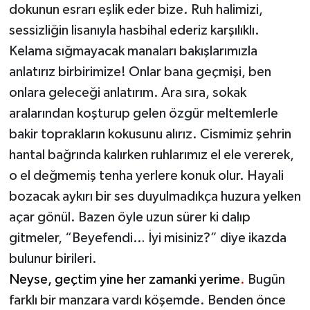
dokunun esrarı eşlik eder bize. Ruh halimizi,
sessizliğin lisanıyla hasbihal ederiz karşılıklı.
Kelama sığmayacak manaları bakışlarımızla
anlatırız birbirimize! Onlar bana geçmişi, ben
onlara geleceği anlatırım. Ara sıra, sokak
aralarından koşturup gelen özgür meltemlerle
bakir toprakların kokusunu alırız. Cismimiz şehrin
hantal bağrında kalırken ruhlarımız el ele vererek,
o el değmemiş tenha yerlere konuk olur. Hayali
bozacak aykırı bir ses duyulmadıkça huzura yelken
açar gönül. Bazen öyle uzun sürer ki dalıp
gitmeler, “Beyefendi… İyi misiniz?” diye ikazda
bulunur birileri.
Neyse, geçtim yine her zamanki yerime
.
Bugün
farklı bir manzara vardı köşemde. Benden önce