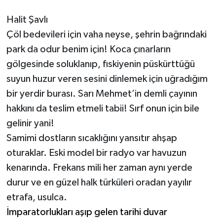
RESMİ İLANLAR
Halit Şavlı
Çöl bedevileri için vaha neyse, şehrin bağrındaki
park da odur benim için! Koca çınarların
gölgesinde soluklanıp, fıskiyenin püskürttüğü
suyun huzur veren sesini dinlemek için uğradığım
bir yerdir burası. Sarı Mehmet’in demli çayının
hakkını da teslim etmeli tabii! Sırf onun için bile
gelinir yani!
Samimi dostların sıcaklığını yansıtır ahşap
oturaklar. Eski model bir radyo var havuzun
kenarında. Frekans mili her zaman aynı yerde
durur ve en güzel halk türküleri oradan yayılır
etrafa, usulca.
İmparatorlukları aşıp gelen tarihi duvar