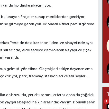
kandırılıp dağlara kaçırılıyor.
e bulunuyor. Projeler sunup meclislerden geçiriyor.
işe gitmeye gerek yok. İlk olarak iktidar partisi göreve
erkes 'Yerelde de o kazansın.' dedi ve nihayetinde aynı
et sürecinde, elde sadece kısmi olarak alt yapı ve çiçek
mi yaşandı.
r grup gelmişti yönetime. Geçmişleri eskiye dayanan ama
 çoktu: yol, park, tramvay istasyonları ve sair şeyler...
ar da bozuldu, yer altı sorunu artarak daha da çoğaldı.
1
 bir yaygara başladı halkın arasında; Van'ımız büyük şehir