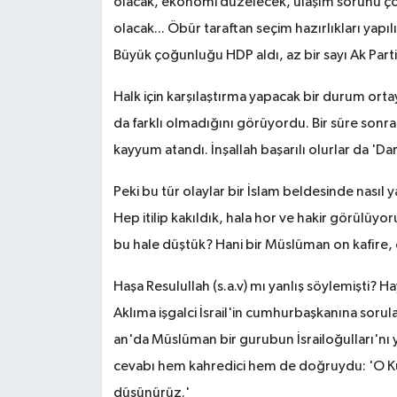
olacak, ekonomi düzelecek, ulaşım sorunu çö
olacak... Öbür taraftan seçim hazırlıkları yapı
Büyük çoğunluğu HDP aldı, az bir sayı Ak Parti
Halk için karşılaştırma yapacak bir durum orta
da farklı olmadığını görüyordu. Bir süre sonr
kayyum atandı. İnşallah başarılı olurlar da 'Da
Peki bu tür olaylar bir İslam beldesinde nas
Hep itilip kakıldık, hala hor ve hakir görülüyo
bu hale düştük? Hani bir Müslüman on kafire,
Haşa Resulullah (s.a.v) mı yanlış söylemişti? Ha
Aklıma işgalci İsrail'in cumhurbaşkanına sorul
an'da Müslüman bir gurubun İsrailoğulları'nı 
cevabı hem kahredici hem de doğruydu: 'O Ku
düşünürüz.'