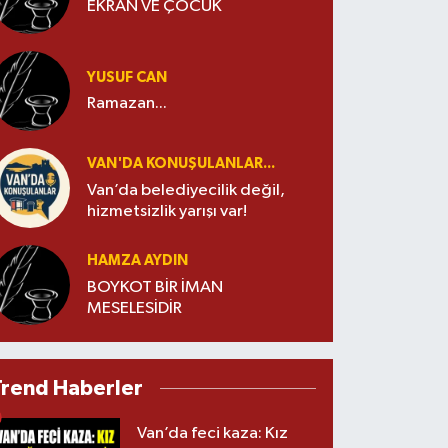
EKRAN VE ÇOCUK
YUSUF CAN
Ramazan...
VAN'DA KONUŞULANLAR...
Van’da belediyecilik değil,
hizmetsizlik yarışı var!
HAMZA AYDIN
BOYKOT BİR İMAN
MESELESİDİR
Trend Haberler
Van’da feci kaza: Kız