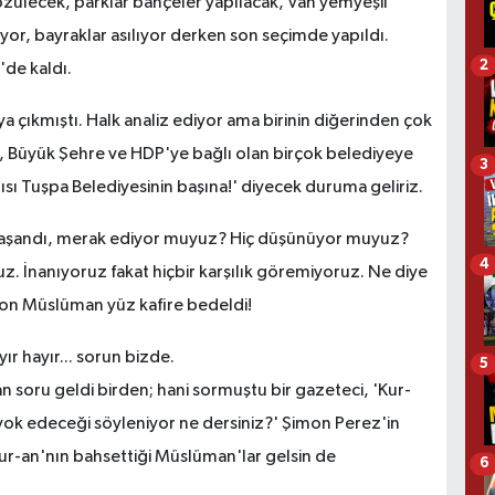
zülecek, parklar bahçeler yapılacak, Van yemyeşil
lıyor, bayraklar asılıyor derken son seçimde yapıldı.
2
'de kaldı.
ya çıkmıştı. Halk analiz ediyor ama birinin diğerinden çok
a, Büyük Şehre ve HDP'ye bağlı olan birçok belediyeye
3
rısı Tuşpa Belediyesinin başına!' diyecek duruma geliriz.
ıl yaşandı, merak ediyor muyuz? Hiç düşünüyor muyuz?
4
ruz. İnanıyoruz fakat hiçbir karşılık göremiyoruz. Ne diye
 on Müslüman yüz kafire bedeldi!
yır hayır... sorun bizde.
5
an soru geldi birden; hani sormuştu bir gazeteci, 'Kur-
yok edeceği söyleniyor ne dersiniz?' Şimon Perez'in
r-an'nın bahsettiği Müslüman'lar gelsin de
6