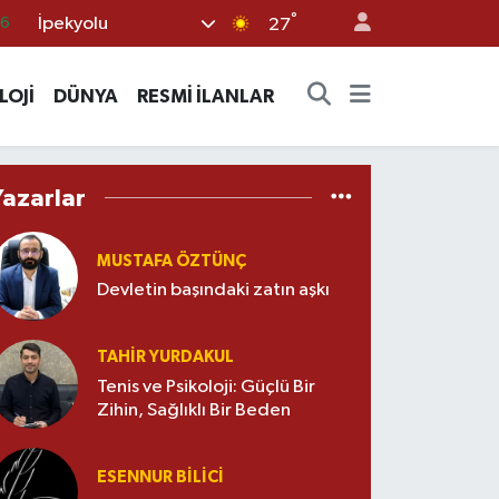
°
İpekyolu
66
27
06
LOJİ
DÜNYA
RESMİ İLANLAR
.1
21
39
Yazarlar
0
MUSTAFA ÖZTÜNÇ
Devletin başındaki zatın aşkı
TAHIR YURDAKUL
Tenis ve Psikoloji: Güçlü Bir
Zihin, Sağlıklı Bir Beden
ESENNUR BİLİCİ