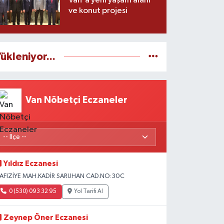
Van'a yeni yaşam alanı
ve konut projesi
ükleniyor...
Van Nöbetçi Eczaneler
Yıldız Eczanesi
AFIZİYE MAH.KADİR SARUHAN CAD.NO:30C
0 (530) 093 32 95
Yol Tarifi Al
Zeynep Öner Eczanesi