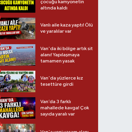
çocuğu kamyonetin
altında kaldı
Vanlı aile kaza yaptı! Ölü
ve yaralılar var
Van'da iki bölge artık sit
alanı! Yapılaşmaya
tamamen yasak
Van'da yüzlerce kız
tesettüre girdi
Van’da 3 farklı
mahallede kavga! Çok
sayıda yaralı var