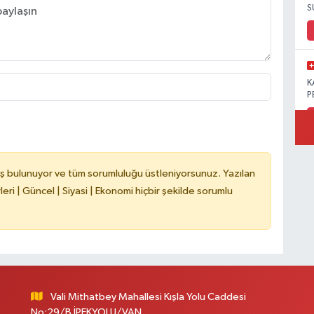
S
K
P
B
ş bulunuyor ve tüm sorumluluğu üstleniyorsunuz. Yazılan
Ö
ri | Güncel | Siyasi | Ekonomi hiçbir şekilde sorumlu
M
Vali Mithatbey Mahallesi Kışla Yolu Caddesi
No:29/B İPEKYOLU/VAN