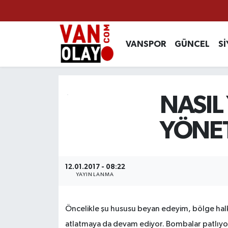
Vanspor
Van Nöbetçi Eczaneler
VANSPOR
GÜNCEL
Sİ
Güncel
Van Hava Durumu
Siyaset
Van Namaz Vakitleri
NASIL
Ekonomi
Van Trafik Yoğunluk Haritası
YÖNET
Sağlık
Süper Lig Puan Durumu ve Fikstür
Eğitim
Tüm Manşetler
12.01.2017 - 08:22
YAYINLANMA
Bilim & Teknoloji
Son Dakika Haberleri
Öncelikle şu hususu beyan edeyim, bölge halkı 
Dünya
Haber Arşivi
atlatmaya da devam ediyor. Bombalar patlıyor, 