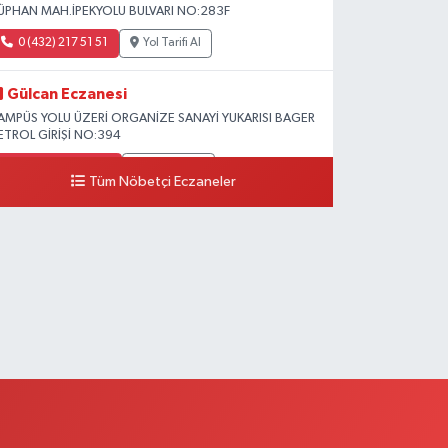
ÜPHAN MAH.İPEKYOLU BULVARI NO:283F
0 (432) 217 51 51
Yol Tarifi Al
Gülcan Eczanesi
AMPÜS YOLU ÜZERİ ORGANİZE SANAYİ YUKARISI BAGER
ETROL GİRİŞİ NO:394
0 (533) 348 25 87
Yol Tarifi Al
Tüm Nöbetçi Eczaneler
Lütfiye Hanım Eczanesi
AHÇİVAN MAH.15 TEMMUZ ŞEHİTLERİ CAD.NO:36B
ZEL LOKMAN HEKİM HASTANESİ ACİL KARŞISI
0 (501) 048 96 88
Yol Tarifi Al
Emek Eczanesi
AHMUDİYE MAH.ATATÜRK CAD.NO:17B
0 (531) 621 69 65
Yol Tarifi Al