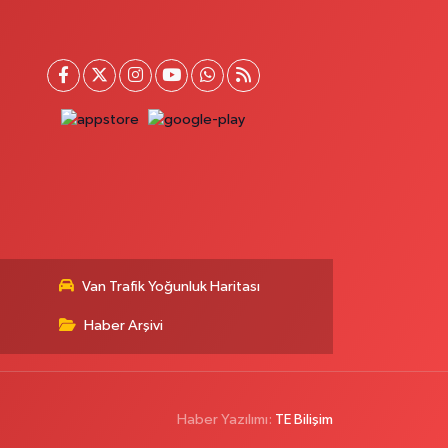
Onay Eczanesi
ERAŞEL FEVZİ ÇAKMAK CAD. KÜLTÜR SARAYI KIZILAY
AN MERKEZİ KARŞISI DIŞ KAPI NO:25B
0 (432) 212 66 67
Yol Tarifi Al
Yenı Derman Eczanesi
atuniye Mah. Özel Akdamar Hastanesi Karşısı Güven
vleri A.Blok No:7 Akdamar Hastanesi Acil yanı. İpekyolu.
atuniye mahallesi terzioğlu, Eski ikinisan kedili kavşağı,
5100 Ipekyolu Van
0 (432) 216 14 84
Yol Tarifi Al
Hayat Eczanesi
Van Trafik Yoğunluk Haritası
ışla Mah.Çınarlı Cad.1038 Sk.No:93 3-4
Haber Arşivi
0 (432) 354 37 36
Yol Tarifi Al
Erdoğan Eczanesi
EREFIYE MAHALLE URARTU SOKAK ESKİ İSTANBUL HAST.
Haber Yazılımı:
TE Bilişim
RŞ. NO:6 B