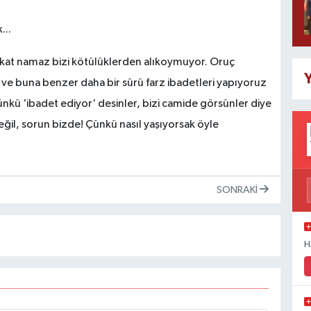
...
fakat namaz bizi kötülüklerden alıkoymuyor. Oruç
Y
ve buna benzer daha bir sürü farz ibadetleri yapıyoruz
kü 'ibadet ediyor' desinler, bizi camide görsünler diye
ğil, sorun bizde! Çünkü nasıl yaşıyorsak öyle
SONRAKI
H