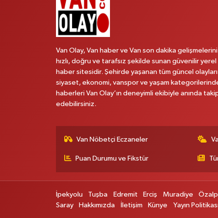
Van Olay, Van haber ve Van son dakika gelişmelerini
hızlı, doğru ve tarafsız şekilde sunan güvenilir yerel
haber sitesidir. Şehirde yaşanan tüm güncel olayları
siyaset, ekonomi, vanspor ve yaşam kategorilerind
haberleri Van Olay’ın deneyimli ekibiyle anında taki
edebilirsiniz.
Van Nöbetçi Eczaneler
V
Puan Durumu ve Fikstür
Tü
İpekyolu
Tuşba
Edremit
Erciş
Muradiye
Özal
Saray
Hakkımızda
İletişim
Künye
Yayın Politikas