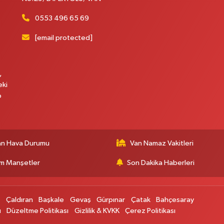
M
0553 496 65 69
K
[email protected]
,
H
E
eki
H
p
6
an Hava Durumu
Van Namaz Vakitleri
K
m Manşetler
Son Dakika Haberleri
p
Çaldıran
Başkale
Gevaş
Gürpınar
Çatak
Bahçesaray
S
ı
Düzeltme Politikası
Gizlilik & KVKK
Çerez Politikası
K