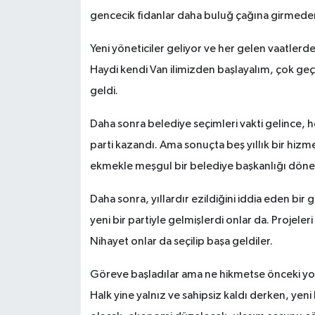
gencecik fidanlar daha buluğ çağına girmeden 
RESMİ İLANLAR
Yeni yöneticiler geliyor ve her gelen vaatlerd
Haydi kendi Van ilimizden başlayalım, çok geçm
geldi.
Daha sonra belediye seçimleri vakti gelince, h
parti kazandı. Ama sonuçta beş yıllık bir hizm
ekmekle meşgul bir belediye başkanlığı döne
Daha sonra, yıllardır ezildiğini iddia eden bi
yeni bir partiyle gelmişlerdi onlar da. Projeleri
Nihayet onlar da seçilip başa geldiler.
Göreve başladılar ama ne hikmetse önceki yoll
Halk yine yalnız ve sahipsiz kaldı derken, yeni