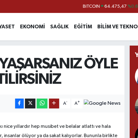
BITCOIN
64.475,47
%0.
DOLAR
47,5986
%0.
YASET
EKONOMİ
SAĞLIK
EĞİTİM
BİLİM VE TEKNO
EURO
55,0700
%0
STERLİN
64,2438
%0.
GRAM ALTIN
6518.23
%0.
 YAŞARSANIZ ÖYLE
BİST100
13.703
%
İLİRSİNİZ
-
+
A
A
nice yıllardır hep musibet ve belalar atlattı ve hala
insanlar ölüyor ya da sakat kalıyorlar. Bununla birlikte