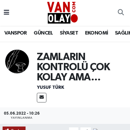
Vanspor
Van Nöbetçi Eczaneler
VANSPOR
GÜNCEL
SİYASET
EKONOMİ
SAĞLI
Güncel
Van Hava Durumu
Siyaset
Van Namaz Vakitleri
ZAMLARIN
KONTROLÜ ÇOK
Ekonomi
Van Trafik Yoğunluk Haritası
KOLAY AMA…
Sağlık
Süper Lig Puan Durumu ve Fikstür
YUSUF TÜRK
Eğitim
Tüm Manşetler
Bilim & Teknoloji
Son Dakika Haberleri
05.06.2022 - 10:26
YAYINLANMA
Dünya
Haber Arşivi