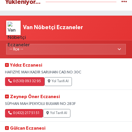
Yükleniyor...
Van Nöbetçi Eczaneler
Yıldız Eczanesi
HAFIZİYE MAH.KADİR SARUHAN CAD.NO:30C
0 (530) 093 32 95
Yol Tarifi Al
Zeynep Öner Eczanesi
SÜPHAN MAH.İPEKYOLU BULVARI NO:283F
0 (432) 217 51 51
Yol Tarifi Al
Gülcan Eczanesi