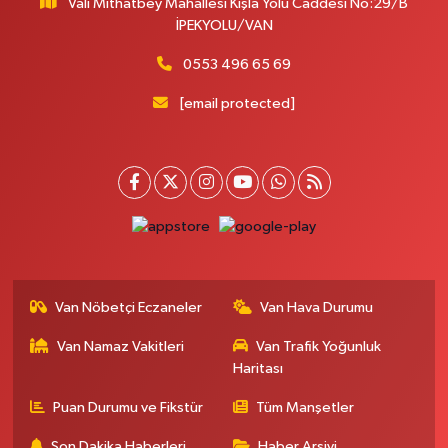
Vali Mithatbey Mahallesi Kışla Yolu Caddesi No:29/B
Yenı Derman Eczanesi
İPEKYOLU/VAN
Hatuniye Mah. Özel Akdamar Hastanesi Karşısı Güven Evleri A.Blok No:7
Akdamar Hastanesi Acil yanı. İpekyolu. Hatuniye mahallesi terzioğlu, Eski
0553 496 65 69
ikinisan kedili kavşağı, 65100 Ipekyolu Van
[email protected]
0 (432) 216 14 84
Yol Tarifi Al
Hayat Eczanesi
Kışla Mah.Çınarlı Cad.1038 Sk.No:93 3-4
0 (432) 354 37 36
Yol Tarifi Al
Erdoğan Eczanesi
SEREFIYE MAHALLE URARTU SOKAK ESKİ İSTANBUL HAST. KRŞ. NO:6 B
Van Nöbetçi Eczaneler
Van Hava Durumu
0 (432) 215 82 65
Yol Tarifi Al
Van Namaz Vakitleri
Van Trafik Yoğunluk
Haritası
Derman Eczanesi
BAHÇELİEVLER MAH.MUSLİH GÖRENTAŞ BULVARI NO:57Çağdaş fırının
Puan Durumu ve Fikstür
Tüm Manşetler
karşısı
Son Dakika Haberleri
Haber Arşivi