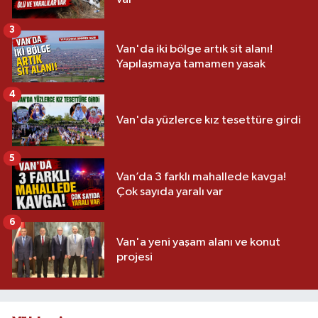
3
Van'da iki bölge artık sit alanı!
Yapılaşmaya tamamen yasak
4
Van'da yüzlerce kız tesettüre girdi
5
Van’da 3 farklı mahallede kavga!
Çok sayıda yaralı var
6
Van'a yeni yaşam alanı ve konut
projesi