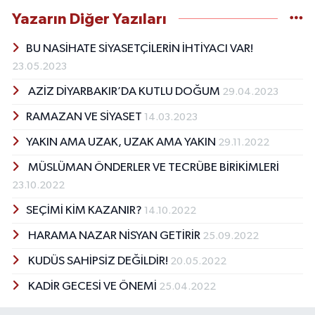
Yazarın Diğer Yazıları
BU NASİHATE SİYASETÇİLERİN İHTİYACI VAR!
23.05.2023
AZİZ DİYARBAKIR’DA KUTLU DOĞUM
29.04.2023
RAMAZAN VE SİYASET
14.03.2023
YAKIN AMA UZAK, UZAK AMA YAKIN
29.11.2022
MÜSLÜMAN ÖNDERLER VE TECRÜBE BİRİKİMLERİ
23.10.2022
SEÇİMİ KİM KAZANIR?
14.10.2022
HARAMA NAZAR NİSYAN GETİRİR
25.09.2022
KUDÜS SAHİPSİZ DEĞİLDİR!
20.05.2022
KADİR GECESİ VE ÖNEMİ
25.04.2022