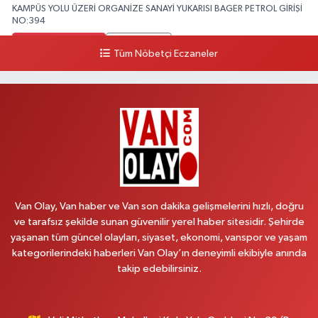
KAMPÜS YOLU ÜZERİ ORGANİZE SANAYİ YUKARISI BAGER PETROL GİRİŞİ
NO:394
0 (533) 348 25 87
Yol Tarifi Al
Tüm Nöbetçi Eczaneler
Lütfiye Hanım Eczanesi
BAHÇİVAN MAH.15 TEMMUZ ŞEHİTLERİ CAD.NO:36B ÖZEL LOKMAN
HEKİM HASTANESİ ACİL KARŞISI
0 (501) 048 96 88
Yol Tarifi Al
Emek Eczanesi
MAHMUDİYE MAH.ATATÜRK CAD.NO:17B
Van Olay, Van haber ve Van son dakika gelişmelerini hızlı, doğru
0 (531) 621 69 65
Yol Tarifi Al
ve tarafsız şekilde sunan güvenilir yerel haber sitesidir. Şehirde
yaşanan tüm güncel olayları, siyaset, ekonomi, vanspor ve yaşam
Onay Eczanesi
kategorilerindeki haberleri Van Olay’ın deneyimli ekibiyle anında
MERAŞEL FEVZİ ÇAKMAK CAD. KÜLTÜR SARAYI KIZILAY KAN MERKEZİ
takip edebilirsiniz.
KARŞISI DIŞ KAPI NO:25B
0 (432) 212 66 67
Yol Tarifi Al