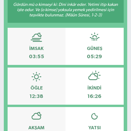
Gördün mü o kimseyi ki: Dini inkâr eder. Yetimi itip kakan
işte odur. Ve (o kimse) yoksula yemek yedirilmesi için
RESMİ İLANLAR
teşvikte bulunmaz. (Mâûn Sûresi, 1-2-3)
İMSAK
GÜNEŞ
03:55
05:29
ÖĞLE
İKINDI
12:38
16:26
AKŞAM
YATSI