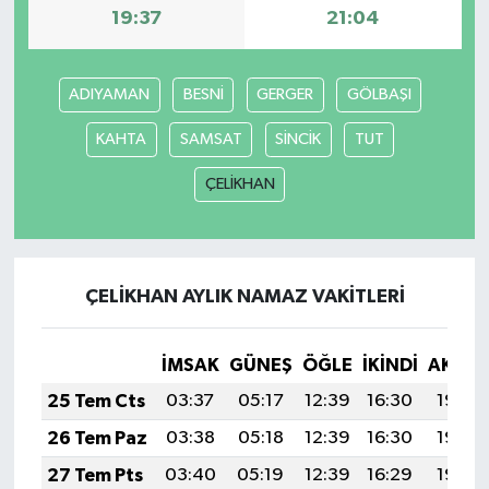
19:37
21:04
ADIYAMAN
BESNİ
GERGER
GÖLBAŞI
KAHTA
SAMSAT
SİNCİK
TUT
ÇELİKHAN
ÇELİKHAN AYLIK NAMAZ VAKITLERI
İMSAK
GÜNEŞ
ÖĞLE
İKINDI
AKŞA
25 Tem Cts
03:37
05:17
12:39
16:30
19:50
26 Tem Paz
03:38
05:18
12:39
16:30
19:50
27 Tem Pts
03:40
05:19
12:39
16:29
19:49