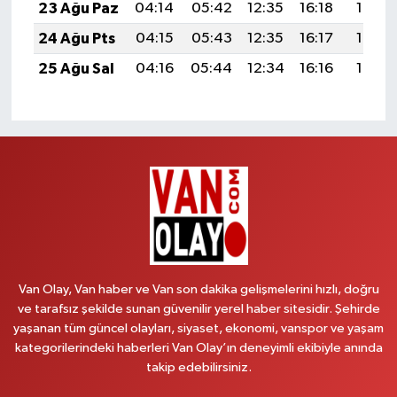
23 Ağu Paz
04:14
05:42
12:35
16:18
19:18
24 Ağu Pts
04:15
05:43
12:35
16:17
19:16
25 Ağu Sal
04:16
05:44
12:34
16:16
19:15
Van Olay, Van haber ve Van son dakika gelişmelerini hızlı, doğru
ve tarafsız şekilde sunan güvenilir yerel haber sitesidir. Şehirde
yaşanan tüm güncel olayları, siyaset, ekonomi, vanspor ve yaşam
kategorilerindeki haberleri Van Olay’ın deneyimli ekibiyle anında
takip edebilirsiniz.