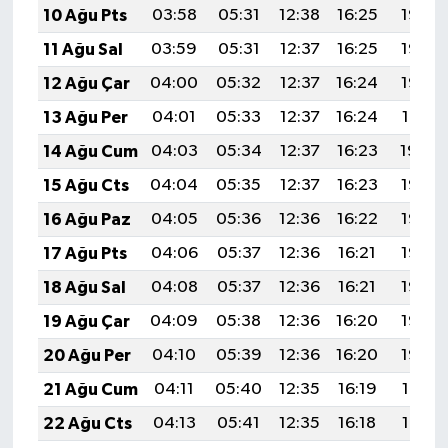
10 Ağu Pts
03:58
05:31
12:38
16:25
19:35
11 Ağu Sal
03:59
05:31
12:37
16:25
19:33
12 Ağu Çar
04:00
05:32
12:37
16:24
19:32
13 Ağu Per
04:01
05:33
12:37
16:24
19:31
14 Ağu Cum
04:03
05:34
12:37
16:23
19:30
15 Ağu Cts
04:04
05:35
12:37
16:23
19:28
16 Ağu Paz
04:05
05:36
12:36
16:22
19:27
17 Ağu Pts
04:06
05:37
12:36
16:21
19:26
18 Ağu Sal
04:08
05:37
12:36
16:21
19:25
19 Ağu Çar
04:09
05:38
12:36
16:20
19:23
20 Ağu Per
04:10
05:39
12:36
16:20
19:22
21 Ağu Cum
04:11
05:40
12:35
16:19
19:21
22 Ağu Cts
04:13
05:41
12:35
16:18
19:19