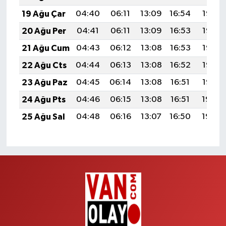
19 Ağu Çar
04:40
06:11
13:09
16:54
19:57
20 Ağu Per
04:41
06:11
13:09
16:53
19:56
21 Ağu Cum
04:43
06:12
13:08
16:53
19:55
22 Ağu Cts
04:44
06:13
13:08
16:52
19:53
23 Ağu Paz
04:45
06:14
13:08
16:51
19:52
24 Ağu Pts
04:46
06:15
13:08
16:51
19:50
25 Ağu Sal
04:48
06:16
13:07
16:50
19:49