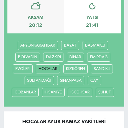
AKŞAM
YATSI
20:12
21:41
AFYONKARAHİSAR
BAYAT
BAŞMAKÇI
BOLVADİN
DAZKIRI
DİNAR
EMİRDAĞ
EVCİLER
HOCALAR
KIZILÖREN
SANDIKLI
SULTANDAĞI
SİNANPAŞA
ÇAY
ÇOBANLAR
İHSANİYE
İSCEHİSAR
ŞUHUT
HOCALAR AYLIK NAMAZ VAKITLERI