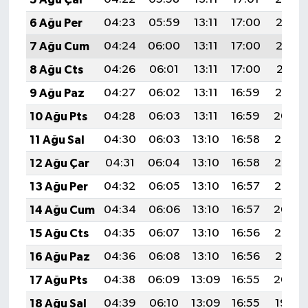
6 Ağu Per
04:23
05:59
13:11
17:00
20:13
7 Ağu Cum
04:24
06:00
13:11
17:00
20:12
8 Ağu Cts
04:26
06:01
13:11
17:00
20:11
9 Ağu Paz
04:27
06:02
13:11
16:59
20:10
10 Ağu Pts
04:28
06:03
13:11
16:59
20:09
11 Ağu Sal
04:30
06:03
13:10
16:58
20:08
12 Ağu Çar
04:31
06:04
13:10
16:58
20:06
13 Ağu Per
04:32
06:05
13:10
16:57
20:05
14 Ağu Cum
04:34
06:06
13:10
16:57
20:04
15 Ağu Cts
04:35
06:07
13:10
16:56
20:03
16 Ağu Paz
04:36
06:08
13:10
16:56
20:01
17 Ağu Pts
04:38
06:09
13:09
16:55
20:00
18 Ağu Sal
04:39
06:10
13:09
16:55
19:59