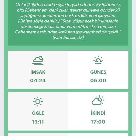
Onlar (kâfirler) orada şöyle feryad ederler: Ey Rabbimiz,
bizi (Cehennem'den) çıkar, (tekrar dünyaya gönder ki)
RESMİ İLANLAR
yaptığımız amellerden başka; sâlih amel işleyelim.
(Onlara şöyle denilir:) "Size, düşünecek bir kimsenin
düşüneceği kadar ömür vermedik mi ki? Hem size
Cehennem azâbından korkutan (peygamber) de geldi."
(Fâtır Sûresi, 37)
İMSAK
GÜNEŞ
04:24
06:00
ÖĞLE
İKINDI
13:11
17:00