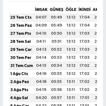
İMSAK
GÜNEŞ
ÖĞLE
İKINDI
AKŞA
25 Tem Cts
04:07
05:49
13:12
17:04
20:25
26 Tem Paz
04:09
05:49
13:12
17:04
20:24
27 Tem Pts
04:10
05:50
13:12
17:03
20:23
28 Tem Sal
04:11
05:51
13:12
17:03
20:22
29 Tem Çar
04:13
05:52
13:12
17:03
20:21
30 Tem Per
04:14
05:53
13:12
17:03
20:20
31 Tem Cum
04:15
05:54
13:12
17:02
20:20
1 Ağu Cts
04:16
05:55
13:12
17:02
20:19
2 Ağu Paz
04:18
05:55
13:11
17:02
20:18
3 Ağu Pts
04:19
05:56
13:11
17:02
20:17
4 Ağu Sal
04:20
05:57
13:11
17:01
20:15
5 Ağu Çar
04:22
05:58
13:11
17:01
20:14