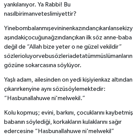
yankılanıyor. Ya Rabbi! Bu
nasılbirimanveteslimiyettir?
Yinebombalanmışevininenkazındançıkarılansekizy
aşındakiçocuğunağzındançıkan ilk söz anne-baba
değil de “Allah bize yeter o ne güzel vekildir”
sözlerioluyorvebusözleriadetatümmüslümanların
gözüne sokarcasına söylüyor.
Yaşlı adam, ailesinden on yedi kişiyienkaz altından
çıkarırkenyine aynı sözüsöylemektedir:
“Hasbunallahuwe ni'melwekil.”
Kolu kopmuş; evini, barkını, çocuklarını kaybetmiş
babanın söylediği, korkakların kulaklarını sağır
edercesine “Hasbunallahuwe ni'melwekil”