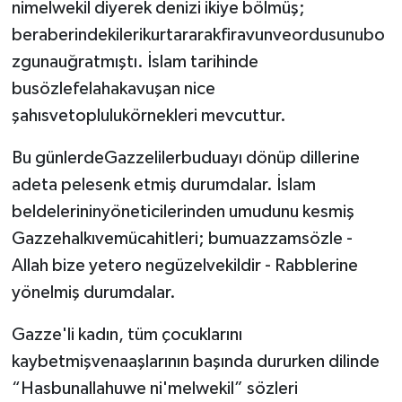
nimelwekil diyerek denizi ikiye bölmüş;
beraberindekilerikurtararakfiravunveordusunubo
zgunauğratmıştı. İslam tarihinde
busözlefelahakavuşan nice
şahısvetoplulukörnekleri mevcuttur.
Bu günlerdeGazzelilerbuduayı dönüp dillerine
adeta pelesenk etmiş durumdalar. İslam
beldelerininyöneticilerinden umudunu kesmiş
Gazzehalkıvemücahitleri; bumuazzamsözle -
Allah bize yetero negüzelvekildir - Rabblerine
yönelmiş durumdalar.
Gazze'li kadın, tüm çocuklarını
kaybetmişvenaaşlarının başında dururken dilinde
“Hasbunallahuwe ni'melwekil” sözleri