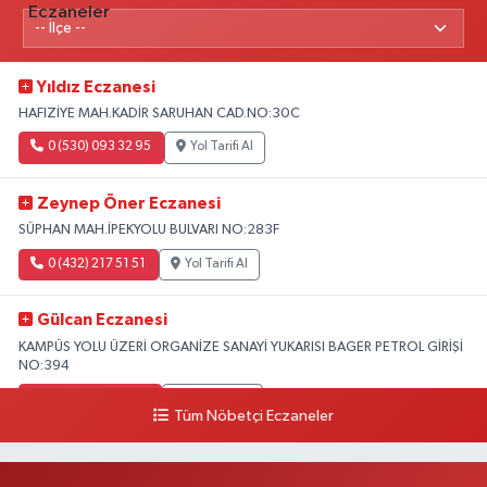
Yıldız Eczanesi
HAFIZİYE MAH.KADİR SARUHAN CAD.NO:30C
0 (530) 093 32 95
Yol Tarifi Al
Zeynep Öner Eczanesi
SÜPHAN MAH.İPEKYOLU BULVARI NO:283F
0 (432) 217 51 51
Yol Tarifi Al
Gülcan Eczanesi
KAMPÜS YOLU ÜZERİ ORGANİZE SANAYİ YUKARISI BAGER PETROL GİRİŞİ
NO:394
0 (533) 348 25 87
Yol Tarifi Al
Tüm Nöbetçi Eczaneler
Lütfiye Hanım Eczanesi
BAHÇİVAN MAH.15 TEMMUZ ŞEHİTLERİ CAD.NO:36B ÖZEL LOKMAN