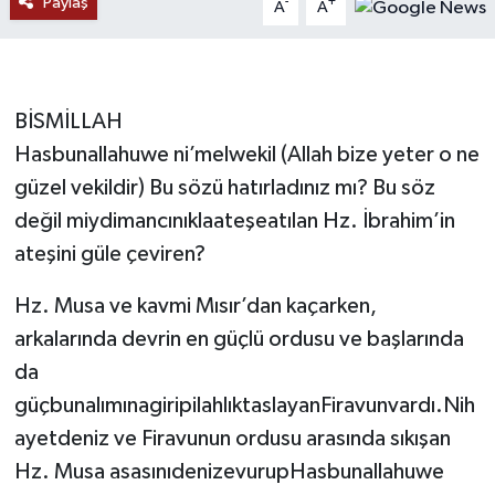
Paylaş
-
+
A
A
RESMİ İLANLAR
BİSMİLLAH
Hasbunallahuwe ni’melwekil (Allah bize yeter o ne
güzel vekildir) Bu sözü hatırladınız mı? Bu söz
değil miydimancınıklaateşeatılan Hz. İbrahim’in
ateşini güle çeviren?
Hz. Musa ve kavmi Mısır’dan kaçarken,
arkalarında devrin en güçlü ordusu ve başlarında
da
güçbunalımınagiripilahlıktaslayanFiravunvardı.Nih
ayetdeniz ve Firavunun ordusu arasında sıkışan
Hz. Musa asasınıdenizevurupHasbunallahuwe