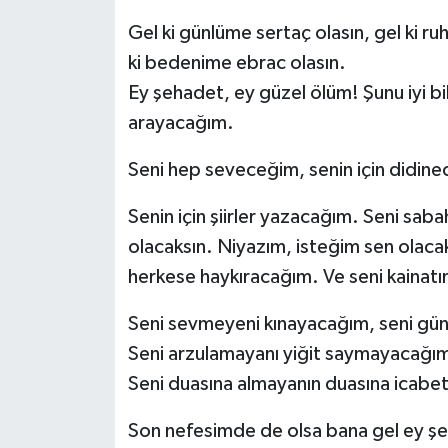
Gel ki günlüme sertaç olasın, gel ki ruh
ki bedenime ebrac olasın.
Ey şehadet, ey güzel ölüm! Şunu iyi b
arayacağım.
Seni hep seveceğim, senin için didin
Senin için şiirler yazacağım. Seni sa
olacaksın. Niyazım, isteğim sen olaca
herkese haykıracağım. Ve seni kainat
Seni sevmeyeni kınayacağım, seni g
Seni arzulamayanı yiğit saymayacağı
Seni duasına almayanın duasına icab
Son nefesimde de olsa bana gel ey şe