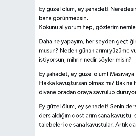
Ey güzel ölüm, ey şehadet! Neredesi
RESMİ İLANLAR
bana görünmezsin.
Kokunu alıyorum hep, gözlerim nemle
Daha ne yapayım, her şeyden geçtiğim
musun? Neden günahlarımı yüzüme vu
istiyorsun, mihrin nedir söyler misin?
Ey şahadet, ey güzel ölüm! Masivaya b
Hakka kavuştursan olmaz mı? Bak ne ha
divane oradan oraya savrulup duruyo
Ey güzel ölüm, ey şehadet! Senin dersi
ders aldığım dostlarım sana kavuştu, se
talebeleri de sana kavuştular. Artık 