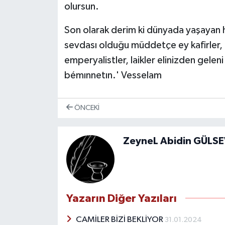
olursun.
Son olarak derim ki dünyada yaşayan 
sevdası olduğu müddetçe ey kafirler, fa
emperyalistler, laikler elinizden gelen
bémınnetın.' Vesselam
ÖNCEKI
ZeyneL Abidin GÜLS
Yazarın Diğer Yazıları
CAMİLER BİZİ BEKLİYOR
31.01.2024