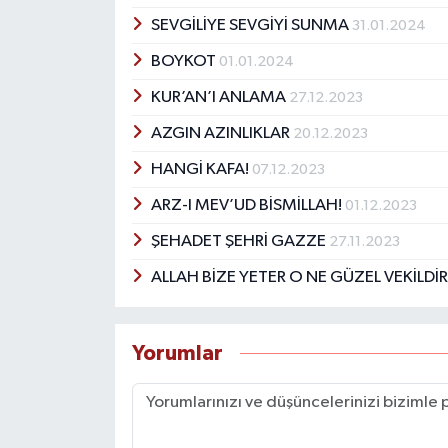
SEVGİLİYE SEVGİYİ SUNMA
31.01.2024
BOYKOT
01.01.2024
KUR’AN’I ANLAMA
27.12.2023
AZGIN AZINLIKLAR
20.12.2023
HANGİ KAFA!
07.12.2023
ARZ-I MEV’UD BİSMİLLAH!
01.12.2023
ŞEHADET ŞEHRİ GAZZE
27.11.2023
ALLAH BİZE YETER O NE GÜZEL VEKİLDİ
Yorumlar