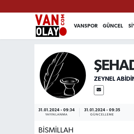
Vanspor
Van Nöbetçi Eczaneler
VANSPOR
GÜNCEL
Sİ
Güncel
Van Hava Durumu
Siyaset
Van Namaz Vakitleri
ŞEHA
Ekonomi
Van Trafik Yoğunluk Haritası
ZEYNEL ABIDI
Sağlık
Süper Lig Puan Durumu ve Fikstür
Eğitim
Tüm Manşetler
31.01.2024 - 09:34
31.01.2024 - 09:35
Bilim & Teknoloji
Son Dakika Haberleri
YAYINLANMA
GÜNCELLEME
BİSMİLLAH
Dünya
Haber Arşivi