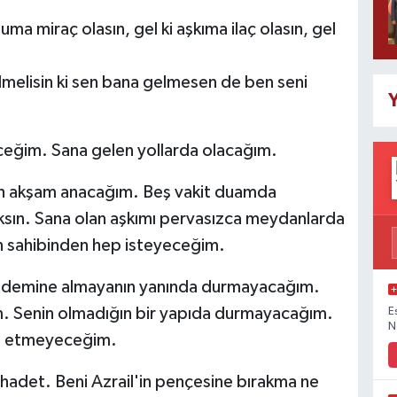
uma miraç olasın, gel ki aşkıma ilaç olasın, gel
ilmelisin ki sen bana gelmesen de ben seni
Y
eceğim. Sana gelen yollarda olacağım.
bah akşam anacağım. Beş vakit duamda
ksın. Sana olan aşkımı pervasızca meydanlarda
ın sahibinden hep isteyeceğim.
ündemine almayanın yanında durmayacağım.
m. Senin olmadığın bir yapıda durmayacağım.
E
N
et etmeyeceğim.
hadet. Beni Azrail'in pençesine bırakma ne