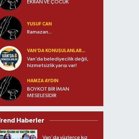
EKRAN VE ÇOCUK
YUSUF CAN
Ramazan...
VAN'DA KONUŞULANLAR...
Van’da belediyecilik değil,
hizmetsizlik yarışı var!
HAMZA AYDIN
BOYKOT BİR İMAN
MESELESİDİR
Trend Haberler
Van'da yüzlerce kız