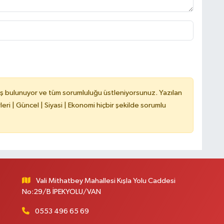
C
İ
ş bulunuyor ve tüm sorumluluğu üstleniyorsunuz. Yazılan
H
ri | Güncel | Siyasi | Ekonomi hiçbir şekilde sorumlu
V
C
V
Vali Mithatbey Mahallesi Kışla Yolu Caddesi
No:29/B İPEKYOLU/VAN
0553 496 65 69