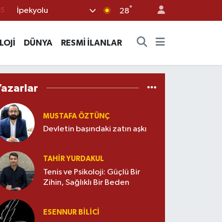
°
İpekyolu
15
28
18
LOJİ
DÜNYA
RESMİ İLANLAR
32
38
0
Yazarlar
14
MUSTAFA ÖZTÜNÇ
Devletin başındaki zatın aşkı
TAHIR YURDAKUL
Tenis ve Psikoloji: Güçlü Bir
Zihin, Sağlıklı Bir Beden
ESENNUR BİLİCİ