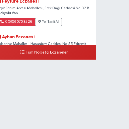
Feyfure Eczanesi
eyit Fehim Arvasi Mahallesi, Erek Dağı Caddesi No:32 B
pekyolu Van
0 (505) 070 35 26
Yol Tarifi Al
Ayhan Eczanesi
abaniye Mahallesi, Hasanbey Caddesi No:55 Edremit
an
Tüm Nöbetçi Eczaneler
0 (505) 636 94 65
Yol Tarifi Al
Baran Eczanesi
ehit Jandarma Binbaşı Cesur Mahallesi, Vali Münir
araloğlu Caddesi No:6 D Çaldıran Van
0 (538) 376 47 15
Yol Tarifi Al
Vitamin Eczanesi
anyolu Mahallesi, Kara Yusuf Bey Caddesi No:99 B Erciş
an