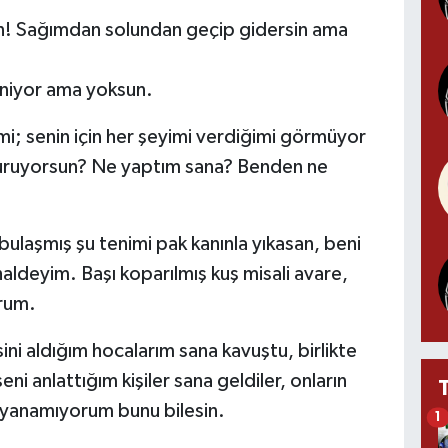
n! Sağımdan solundan geçip gidersin ama
niyor ama yoksun.
i; senin için her şeyimi verdiğimi görmüyor
ruyorsun? Ne yaptım sana? Benden ne
ulaşmış şu tenimi pak kanınla yıkasan, beni
ldeyim. Başı koparılmış kuş misali avare,
rum.
ni aldığım hocalarım sana kavuştu, birlikte
ni anlattığım kişiler sana geldiler, onların
dayanamıyorum bunu bilesin.
1