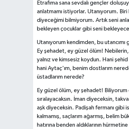
Etrafıma sana sevdalı gençler doluşuyo
anlatmamı istiyorlar. Utanıyorum. Biri
diyeceğimi bilmiyorum. Artık seni a
bekleyen çocuklar gibi seni bekleyec
Utanıyorum kendimden, bu utancımı g
Ey şehadet, ey güzel ölüm! Nebilerin, v
yalnız ve kimsesiz koydun. Hani şehi
hani Aytaç'ım, benim dostlarım nered
üstadlarım nerede?
Ey güzel ölüm, ey şehadet! Biliyorum ey
sıralayacaksın. İman diyeceksin, takv
aşk diyeceksin. Padişah fermanı gibi i
kalmamış, saçlarım ağarmış, belim bük
hatırına benden aldıklarının hürmetine 