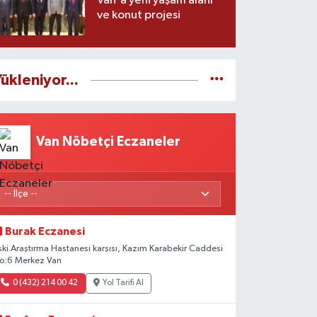
Van'a yeni yaşam alanı
ve konut projesi
ükleniyor...
Van Nöbetçi Eczaneler
Burak Eczanesi
ski Araştırma Hastanesi karşısı, Kazım Karabekir Caddesi
o:6 Merkez Van
0 (432) 214 00 42
Yol Tarifi Al