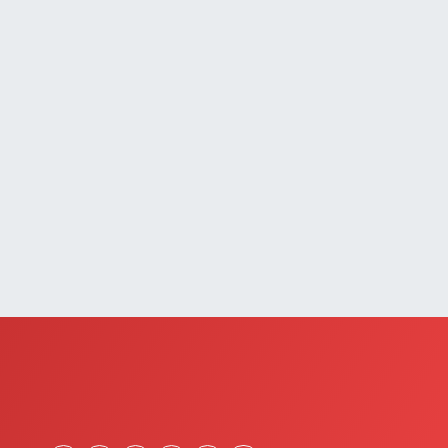
0 (501) 155 62 65
Yol Tarifi Al
Tarçın Eczanesi
evdetpaşa Mahallesi, İki Nisan Caddesi No:29 A
pekyolu Van
0 (432) 504 08 04
Yol Tarifi Al
Başkale Eczanesi
afiziye Mahallesi, Mahmut Ertuş Cadç No:44 A Başkale
an
0 (432) 651 21 38
Yol Tarifi Al
Selçuk Eczanesi
umhuriyet Mahallesi, Atatürk Caddesi No:9 1A Çatak
an
0 (545) 563 70 63
Yol Tarifi Al
Büyük Eczanesi