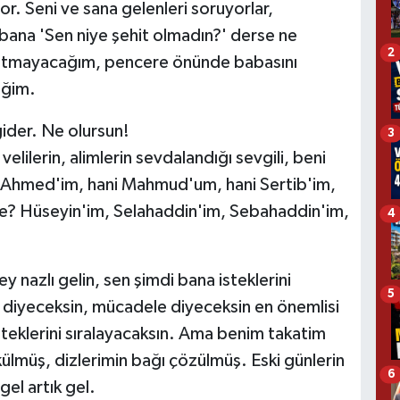
r. Seni ve sana gelenleri soruyorlar,
 bana 'Sen niye şehit olmadın?' derse ne
2
nlatmayacağım, pencere önünde babasını
eğim.
ider. Ne olursun!
3
elilerin, alimlerin sevdalandığı sevgili, beni
d Ahmed'im, hani Mahmud'um, hani Sertib'im,
e? Hüseyin'im, Selahaddin'im, Sebahaddin'im,
4
 nazlı gelin, sen şimdi bana isteklerini
5
a diyeceksin, mücadele diyeceksin en önemlisi
steklerini sıralayacaksın. Ama benim takatim
ülmüş, dizlerimin bağı çözülmüş. Eski günlerin
6
gel artık gel.