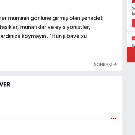
S
İ
her müminin gönlüne girmiş olan şehadet
sıklar, münafıklar ve ey siyonistler,
i ardınıza koymayın. 'Hün jı bavé xu
Ş
V
SONRAKI
EVER
Ş
K
V
V