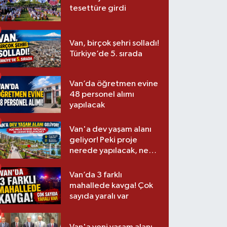
tesettüre girdi
Van, birçok şehri solladı!
Türkiye’de 5. sırada
Van’da öğretmen evine
48 personel alımı
yapılacak
Van'a dev yaşam alanı
geliyor! Peki proje
nerede yapılacak, ne
zaman başlayacak?
Van’da 3 farklı
mahallede kavga! Çok
sayıda yaralı var