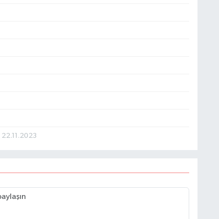
C
B
R
22.11.2023
M
V
İ