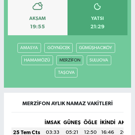
AKŞAM
YATSI
19:55
21:29
AMASYA
GÖYNÜCEK
GÜMÜŞHACIKÖY
HAMAMÖZÜ
MERZİFON
SULUOVA
TAŞOVA
MERZİFON AYLIK NAMAZ VAKITLERI
İMSAK
GÜNEŞ
ÖĞLE
İKINDI
AKŞA
25 Tem Cts
03:33
05:21
12:50
16:46
20:09