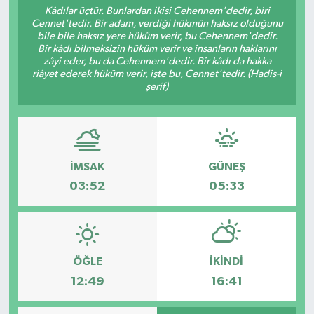
Kâdılar üçtür. Bunlardan ikisi Cehennem'dedir, biri
Cennet'tedir. Bir adam, verdiği hükmün haksız olduğunu
RESMİ İLANLAR
bile bile haksız yere hüküm verir, bu Cehennem'dedir.
Bir kâdı bilmeksizin hüküm verir ve insanların haklarını
zâyi eder, bu da Cehennem'dedir. Bir kâdı da hakka
riâyet ederek hüküm verir, işte bu, Cennet'tedir. (Hadis-i
şerif)
İMSAK
GÜNEŞ
03:52
05:33
ÖĞLE
İKINDI
12:49
16:41