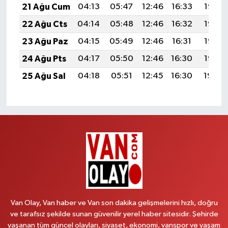
21 Ağu Cum
04:13
05:47
12:46
16:33
19:36
22 Ağu Cts
04:14
05:48
12:46
16:32
19:35
23 Ağu Paz
04:15
05:49
12:46
16:31
19:33
24 Ağu Pts
04:17
05:50
12:46
16:30
19:32
25 Ağu Sal
04:18
05:51
12:45
16:30
19:30
Van Olay, Van haber ve Van son dakika gelişmelerini hızlı, doğru
ve tarafsız şekilde sunan güvenilir yerel haber sitesidir. Şehirde
yaşanan tüm güncel olayları, siyaset, ekonomi, vanspor ve yaşam