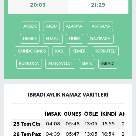
20:03
21:29
AKSEKİ
AKSU
ALANYA
ANTALYA
DEMRE
ELMALI
FİNİKE
GAZİPAŞA
GÜNDOĞMUŞ
KAŞ
KEMER
KORKUTELİ
KUMLUCA
MANAVGAT
SERİK
İBRADI
İBRADI AYLIK NAMAZ VAKITLERI
İMSAK
GÜNEŞ
ÖĞLE
İKINDI
AKŞA
25 Tem Cts
04:08
05:46
13:05
16:55
20:15
26 Tem Paz
04:09
05:47
13:05
16:54
20:14