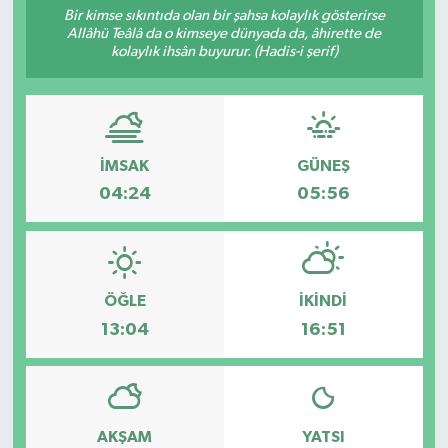
Bir kimse sıkıntıda olan bir şahsa kolaylık gösterirse
Allâhü Teâlâ da o kimseye dünyada da, âhirette de
RESMİ İLANLAR
kolaylık ihsân buyurur. (Hadis-i şerif)
İMSAK
GÜNEŞ
04:24
05:56
ÖĞLE
İKINDI
13:04
16:51
AKŞAM
YATSI