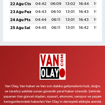
22 Ağu Cts
04:42
06:09
13:02
16:44
19:44
23 Ağu Paz
04:43
06:10
13:01
16:43
19:43
24 Ağu Pts
04:44
06:11
13:01
16:43
19:42
25 Ağu Sal
04:45
06:11
13:01
16:42
19:40
Van Olay, Van haber ve Van son dakika gelişmelerini hızlı, doğru
ve tarafsız şekilde sunan güvenilir yerel haber sitesidir. Şehirde
yaşanan tüm güncel olayları, siyaset, ekonomi, vanspor ve yaşam
kategorilerindeki haberleri Van Olay’ın deneyimli ekibiyle anında