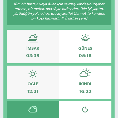
Kim bir hastayı veya Allah için sevdiği kardeşini ziyaret
ederse, bir melek, ona şöyle nidâ eder: "Ne iyi yaptın,
RESMİ İLANLAR
yürüdüğün yol ne hoş, (bu ziyaretle) Cennet'te kendine
bir köşk hazırladın!" (Hadis-i şerif)
İMSAK
GÜNEŞ
03:39
05:18
ÖĞLE
İKINDI
12:31
16:22