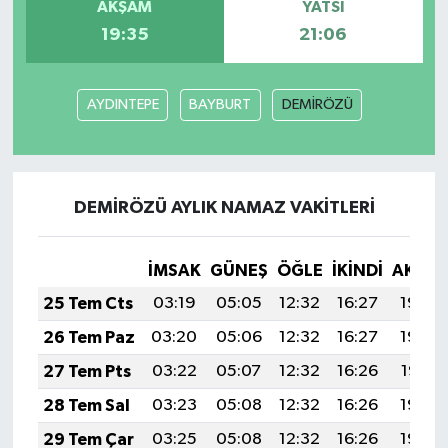
AKŞAM
YATSI
19:35
21:06
AYDINTEPE
BAYBURT
DEMİRÖZÜ
DEMİRÖZÜ AYLIK NAMAZ VAKITLERI
İMSAK
GÜNEŞ
ÖĞLE
İKINDI
AKŞA
25 Tem Cts
03:19
05:05
12:32
16:27
19:49
26 Tem Paz
03:20
05:06
12:32
16:27
19:48
27 Tem Pts
03:22
05:07
12:32
16:26
19:47
28 Tem Sal
03:23
05:08
12:32
16:26
19:46
29 Tem Çar
03:25
05:08
12:32
16:26
19:46