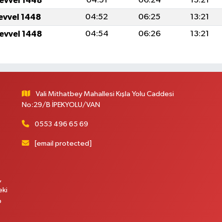
levvel 1448
04:51
06:24
13:21
levvel 1448
04:52
06:25
13:21
levvel 1448
04:54
06:26
13:21
Vali Mithatbey Mahallesi Kışla Yolu Caddesi
No:29/B İPEKYOLU/VAN
0553 496 65 69
[email protected]
,
eki
p