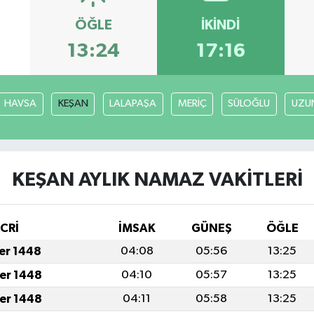
ÖĞLE
İKINDI
13:24
17:16
HAVSA
KEŞAN
LALAPAŞA
MERİÇ
SÜLOĞLU
UZU
KEŞAN AYLIK NAMAZ VAKITLERI
İCRİ
İMSAK
GÜNEŞ
ÖĞLE
fer 1448
04:08
05:56
13:25
fer 1448
04:10
05:57
13:25
fer 1448
04:11
05:58
13:25