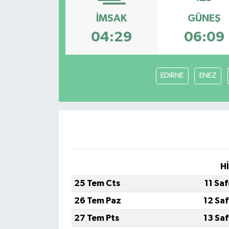
İMSAK
GÜNEŞ
RESMİ İLANLAR
04:29
06:09
EDİRNE
ENEZ
H
25 Tem Cts
11 Sa
26 Tem Paz
12 Sa
27 Tem Pts
13 Sa