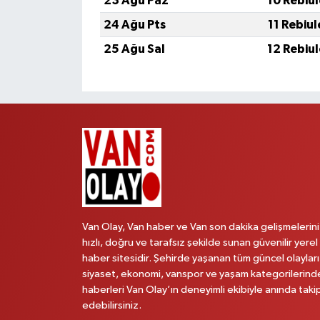
23 Ağu Paz
10 Rebiu
24 Ağu Pts
11 Rebiu
25 Ağu Sal
12 Rebiu
Van Olay, Van haber ve Van son dakika gelişmelerini
hızlı, doğru ve tarafsız şekilde sunan güvenilir yerel
haber sitesidir. Şehirde yaşanan tüm güncel olayları
siyaset, ekonomi, vanspor ve yaşam kategorilerind
haberleri Van Olay’ın deneyimli ekibiyle anında taki
edebilirsiniz.