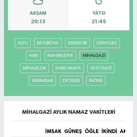
AKŞAM
YATSI
20:13
21:45
ALPU
BEYLİKOVA
ESKİŞEHİR
GÜNYÜZÜ
HAN
MAHMUDİYE
MİHALGAZİ
MİHALIÇÇIK
SARICAKAYA
SEYİTGAZİ
SİVRİHİSAR
ÇİFTELER
İNÖNÜ
MİHALGAZİ AYLIK NAMAZ VAKITLERI
İMSAK
GÜNEŞ
ÖĞLE
İKINDI
AKŞA