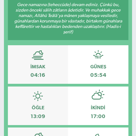
Gece namazına (teheccüde) devam ediniz. Çünkü bu,
sizden önceki sâlih zâtların âdetidir. Ve muhakkak gece
RESMİ İLANLAR
namazı, Allâhü Teâlâ'ya mânen yaklaşmaya vesîledir,
günahlardan korunmaya bir vâsıtadır, birtakım günahlara
keffârettir ve hastalıkları bedenden uzaklaştırır. (Hadis-i
şerif)
İMSAK
GÜNEŞ
04:16
05:54
ÖĞLE
İKINDI
13:09
17:00