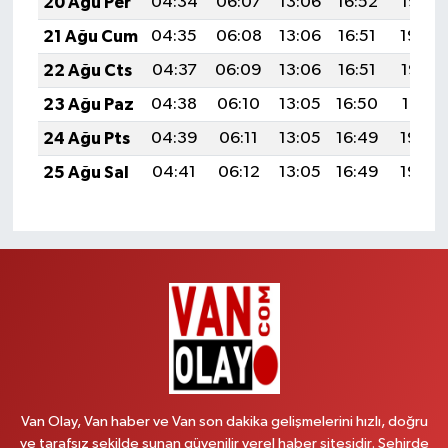
20 Ağu Per
04:34
06:07
13:06
16:52
19:56
21 Ağu Cum
04:35
06:08
13:06
16:51
19:54
22 Ağu Cts
04:37
06:09
13:06
16:51
19:53
23 Ağu Paz
04:38
06:10
13:05
16:50
19:51
24 Ağu Pts
04:39
06:11
13:05
16:49
19:50
25 Ağu Sal
04:41
06:12
13:05
16:49
19:48
Van Olay, Van haber ve Van son dakika gelişmelerini hızlı, doğru
ve tarafsız şekilde sunan güvenilir yerel haber sitesidir. Şehirde